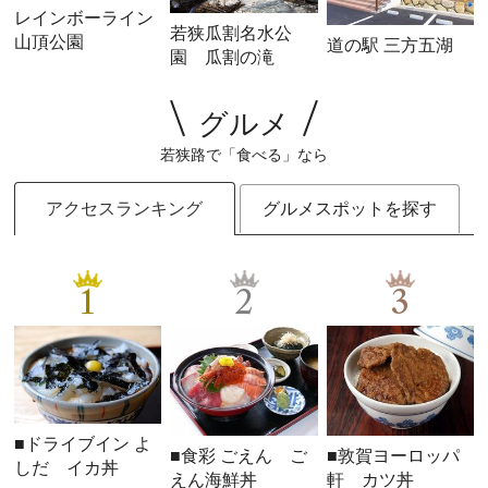
レインボーライン
若狭瓜割名水公
山頂公園
道の駅 三方五湖
園 瓜割の滝
グルメ
若狭路で「食べる」なら
アクセスランキング
グルメスポットを探す
1
2
3
■ドライブイン よ
■食彩 ごえん ご
■敦賀ヨーロッパ
しだ イカ丼
えん海鮮丼
軒 カツ丼