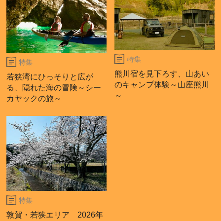
特集
特集
熊川宿を見下ろす、山あい
若狭湾にひっそりと広が
のキャンプ体験～山座熊川
る、隠れた海の冒険～シー
～
カヤックの旅～
特集
敦賀・若狭エリア 2026年