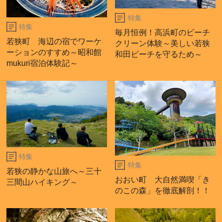
特集
特集
毎月恒例！高浜町のビーチ
若狭町 海辺の宿でワーケ
クリーン体験～美しい若狭
ーションのすすめ～昭和館
和田ビーチを守るため～
mukuri宿泊体験記～
特集
特集
若狭の静かな山旅へ～三十
おおい町 大自然満喫「き
三間山ハイキング～
のこの森」を徹底解剖！！