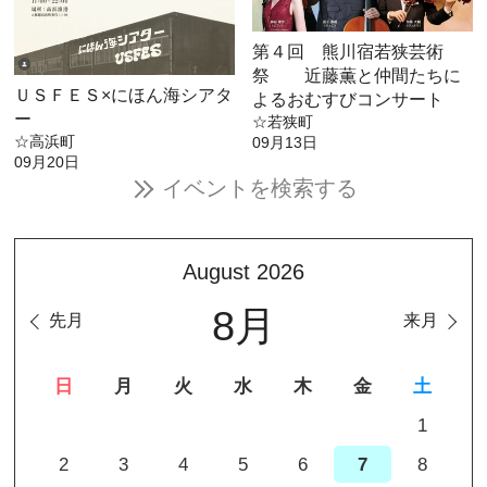
第４回 熊川宿若狭芸術
祭 近藤薫と仲間たちに
ＵＳＦＥＳ×にほん海シアタ
よるおむすびコンサート
ー
☆若狭町
☆高浜町
09月13日
09月20日
イベントを検索する
August 2026
8月
先月
来月
日
月
火
水
木
金
土
1
2
3
4
5
6
7
8