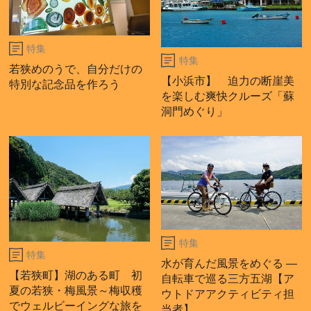
特集
特集
若狭めのうで、自分だけの
【小浜市】 迫力の断崖美
特別な記念品を作ろう
を楽しむ爽快クルーズ「蘇
洞門めぐり」
特集
特集
水が育んだ風景をめぐる ―
【若狭町】湖のある町 初
自転車で巡る三方五湖【ア
夏の若狭・梅風景～梅収穫
ウトドアアクティビティ担
でウェルビーイングな旅を
当者】