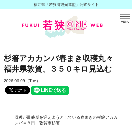
福井県「若狭湾観光連盟」公式サイト
MENU
杉箸アカカンバ春まき収穫丸々
福井県敦賀、３５０キロ見込む
2026.06.09（Tue）
収穫が最盛期を迎えようとしている春まきの杉箸アカカ
ンバ＝８日、敦賀市杉箸