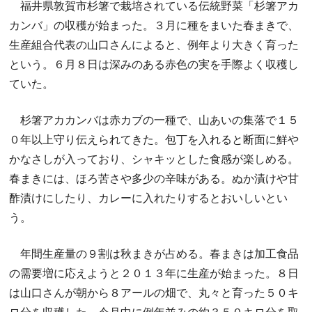
福井県敦賀市杉箸で栽培されている伝統野菜「杉箸アカ
カンバ」の収穫が始まった。３月に種をまいた春まきで、
生産組合代表の山口さんによると、例年より大きく育った
という。６月８日は深みのある赤色の実を手際よく収穫し
ていた。
杉箸アカカンバは赤カブの一種で、山あいの集落で１５
０年以上守り伝えられてきた。包丁を入れると断面に鮮や
かなさしが入っており、シャキッとした食感が楽しめる。
春まきには、ほろ苦さや多少の辛味がある。ぬか漬けや甘
酢漬けにしたり、カレーに入れたりするとおいしいとい
う。
年間生産量の９割は秋まきが占める。春まきは加工食品
の需要増に応えようと２０１３年に生産が始まった。８日
は山口さんが朝から８アールの畑で、丸々と育った５０キ