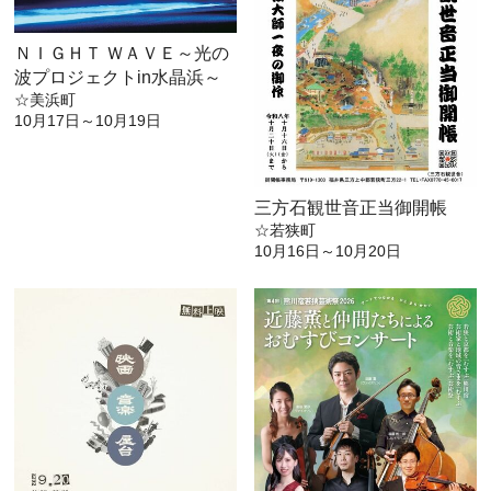
ＮＩＧＨＴ ＷＡＶＥ～光の
波プロジェクトin水晶浜～
☆美浜町
10月17日～10月19日
三方石観世音正当御開帳
☆若狭町
10月16日～10月20日