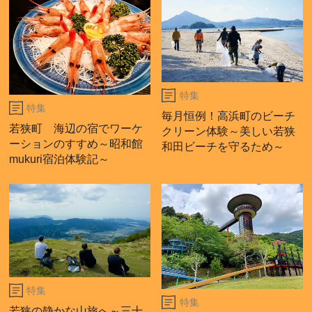
特集
特集
毎月恒例！高浜町のビーチ
若狭町 海辺の宿でワーケ
クリーン体験～美しい若狭
ーションのすすめ～昭和館
和田ビーチを守るため～
mukuri宿泊体験記～
特集
特集
若狭の静かな山旅へ～三十