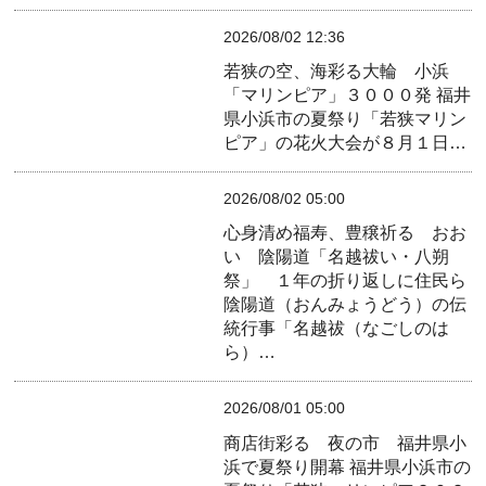
2026/08/02 12:36
若狭の空、海彩る大輪 小浜
「マリンピア」３０００発
福井
県小浜市の夏祭り「若狭マリン
ピア」の花火大会が８月１日…
2026/08/02 05:00
心身清め福寿、豊穣祈る おお
い 陰陽道「名越祓い・八朔
祭」 １年の折り返しに住民ら
陰陽道（おんみょうどう）の伝
統行事「名越祓（なごしのは
ら）…
2026/08/01 05:00
商店街彩る 夜の市 福井県小
浜で夏祭り開幕
福井県小浜市の