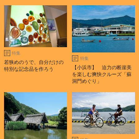
特集
特集
若狭めのうで、自分だけの
【小浜市】 迫力の断崖美
特別な記念品を作ろう
を楽しむ爽快クルーズ「蘇
洞門めぐり」