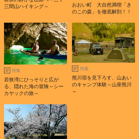
おおい町 大自然満喫「き
三間山ハイキング～
のこの森」を徹底解剖！！
特集
特集
熊川宿を見下ろす、山あい
若狭湾にひっそりと広が
のキャンプ体験～山座熊川
る、隠れた海の冒険～シー
～
カヤックの旅～