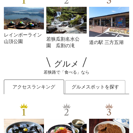
1
2
3
レインボーライン
若狭瓜割名水公
山頂公園
道の駅 三方五湖
園 瓜割の滝
グルメ
若狭路で「食べる」なら
アクセスランキング
グルメスポットを探す
1
2
3