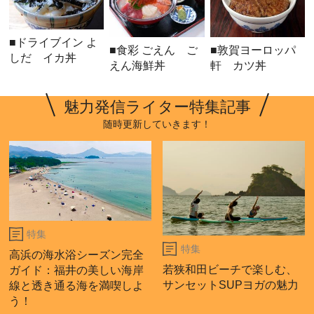
■ドライブイン よ
■食彩 ごえん ご
■敦賀ヨーロッパ
しだ イカ丼
えん海鮮丼
軒 カツ丼
魅力発信ライター特集記事
随時更新していきます！
特集
特集
高浜の海水浴シーズン完全
若狭和田ビーチで楽しむ、
ガイド：福井の美しい海岸
サンセットSUPヨガの魅力
線と透き通る海を満喫しよ
う！