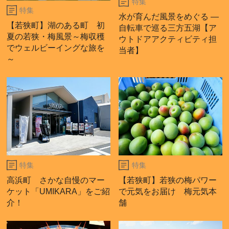
特集
特集
水が育んだ風景をめぐる ―
【若狭町】湖のある町 初
自転車で巡る三方五湖【ア
夏の若狭・梅風景～梅収穫
ウトドアアクティビティ担
でウェルビーイングな旅を
当者】
～
特集
特集
高浜町 さかな自慢のマー
【若狭町】若狭の梅パワー
ケット「UMIKARA」をご紹
で元気をお届け 梅元気本
介！
舗