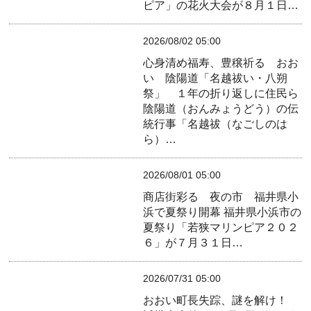
ピア」の花火大会が８月１日…
2026/08/02 05:00
心身清め福寿、豊穣祈る おお
い 陰陽道「名越祓い・八朔
祭」 １年の折り返しに住民ら
陰陽道（おんみょうどう）の伝
統行事「名越祓（なごしのは
ら）…
2026/08/01 05:00
商店街彩る 夜の市 福井県小
浜で夏祭り開幕
福井県小浜市の
夏祭り「若狭マリンピア２０２
６」が７月３１日…
2026/07/31 05:00
おおい町長失踪、謎を解け！