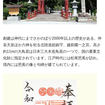
創建は神代にまでさかのぼり2000年以上の歴史がある、仲
哀天皇ほか六神を祀る北陸道総鎮守、越前國一之宮。高さ
約11mの大鳥居は日本三大木造鳥居の一つで、国の重要文
化財に指定されています。江戸時代には松尾芭蕉が訪れ、
境内には芭蕉の像と句碑が建てられています。