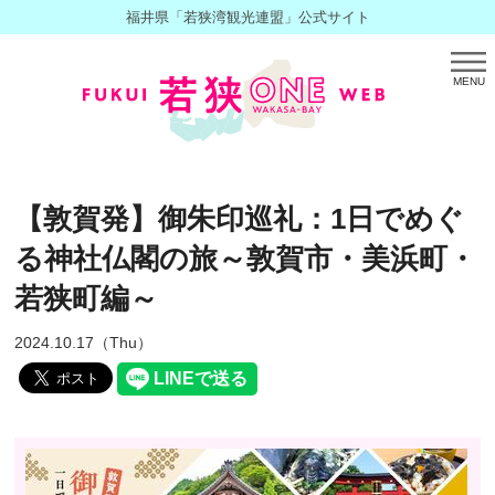
福井県「若狭湾観光連盟」公式サイト
MENU
【敦賀発】御朱印巡礼：1日でめぐ
る神社仏閣の旅～敦賀市・美浜町・
若狭町編～
2024.10.17（Thu）