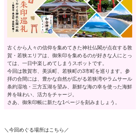
古くから人々の信仰を集めてきた神社仏閣が点在する敦
賀・若狭エリアは、御朱印を集めるのが好きな人にとっ
ては、一日中楽しめてしまうスポットです。
今回は敦賀市、美浜町、若狭町の3市町を巡ります。参
拝の合間には、豊かな自然が広がる若狭湾やラムサール
条約湿地・三方五湖を望み、新鮮な海の幸を使った海鮮
丼を味わい、活力をチャージ。
さあ、御朱印帳に新たな1ページを刻みましょう。
＼今回めぐる場所はこちら／