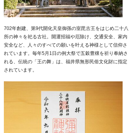
702年創建、第9代開化天皇御孫の室毘古王をはじめ二十八
所の神々を祀る古社。開運招福や厄除け、交通安全、家内
安全など、人々のすべての願いを叶える神様として信仰さ
れています。毎年5月1日の例大祭で五穀豊穣を祈り奉納さ
れる、伝統の「王の舞」は、福井県無形民俗文化財に指定
されています。