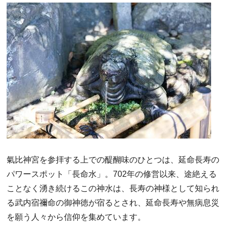
氣比神宮を参拝する上での醍醐味のひとつは、延命長寿の
パワースポット「長命水」。702年の修営以来、途絶える
ことなく湧き続けるこの神水は、長寿の神様として知られ
る武内宿禰命の御神徳が宿るとされ、延命長寿や無病息災
を願う人々から信仰を集めています。