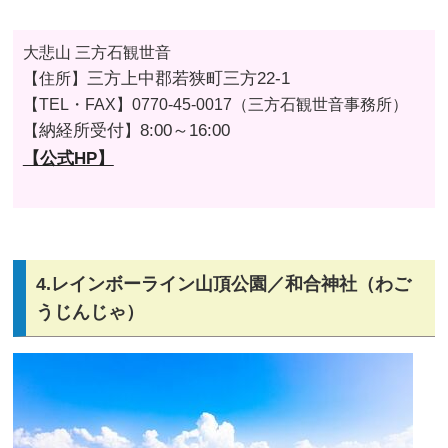
大悲山 三方石観世音
三方上中郡若狭町三方22-1
【住所】
【TEL・FAX】
0770-45-0017（三方石観世音事務所）
納経所受付
8:00～16:00
【
】
【公式HP】
4.レインボーライン山頂公園／和合神社（わご
うじんじゃ）