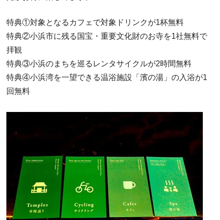
特典①対象となるカフェで対象ドリンクが1杯無料
特典②小浜市に残る国宝・重要文化財のお寺を1社無料で
拝観
特典③小浜のまちを巡るレンタサイクルが2時間無料
特典④小浜湾を一望できる温浴施設「濱の湯」の入浴が1
回無料