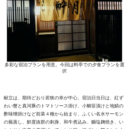
多彩な宿泊プランを用意。今回は料亭での夕食プランを選
択
献立は、期待どおり若狭の幸が中心。宿泊日当日は、紅ず
わい蟹と真河豚のトマトソース掛け、小鯛笹漬けと地鯖の
酢味噌掛けなど前菜４種から始まり、ふくい名水サーモン
の蕪蒸し、鮮度抜群の刺身、和牛煮込み、鰤塩麹焼き、い