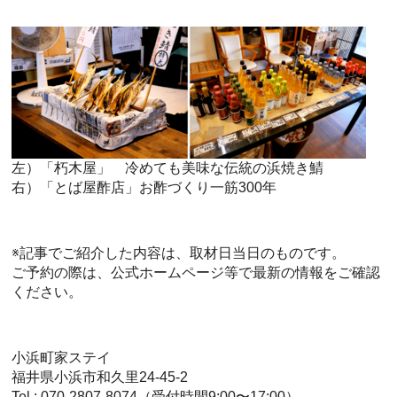
左）「朽木屋」 冷めても美味な伝統の浜焼き鯖
​右）「とば屋酢店」お酢づくり一筋300年
※記事でご紹介した内容は、取材日当日のものです。
ご予約の際は、公式ホームページ等で最新の情報をご確認
ください。
小浜町家ステイ
福井県小浜市和久里24-45-2
Tel : 070-2807-8074（受付時間9:00〜17:00）