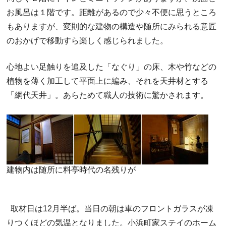
お風呂は１階です。距離があるので少々不便に思うところ
もありますが、変則的な建物の構造や随所にみられる意匠
のおかげで移動すら楽しく感じられました。
心地よい足触りを追及した「なぐり」の床、木や竹などの
植物を薄く加工して平面上に編み、それを天井材とする
「網代天井」。あらためて職人の技術に驚かされます。
建物内は随所に料亭時代の名残りが
取材日は12月半ば。当日の朝は車のフロントガラスが凍
りつくほどの気温となりました。小浜町家ステイのホーム