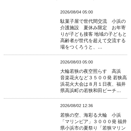
2026/08/04 05:00
駄菓子屋で世代間交流 小浜の
介護施設 夏休み限定 お年寄
りが子ども接客
地域の子どもと
高齢者が世代を超えて交流する
場をつくろうと、…
2026/08/03 05:00
大輪若狭の夜空照らす 高浜
音楽花火など３５００発
若狭高
浜花火大会は８月１日夜、福井
県高浜町の若狭和田ビーチ…
2026/08/02 12:36
若狭の空、海彩る大輪 小浜
「マリンピア」３０００発
福井
県小浜市の夏祭り「若狭マリン