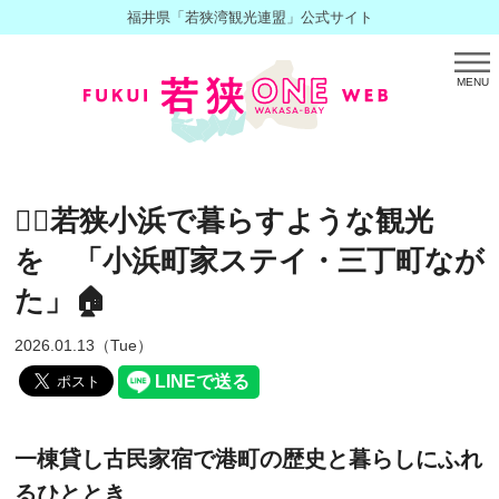
福井県「若狭湾観光連盟」公式サイト
MENU
🚶‍♀️若狭小浜で暮らすような観光
を 「小浜町家ステイ・三丁町なが
た」🏠
2026.01.13（Tue）
一棟貸し古民家宿で港町の歴史と暮らしにふれ
るひととき