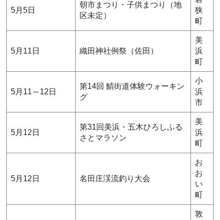
朝市まつり・子供まつり（地
5月5日
狭
区未定）
町
美
5月11日
織田神社例祭（佐田）
浜
町
小
第14回 鯖街道体験ウォーキン
5月11～12日
浜
グ
市
美
第31回美浜・五木ひろしふる
5月12日
浜
さとマラソン
町
お
お
5月12日
名田庄渓流釣り大会
い
町
敦