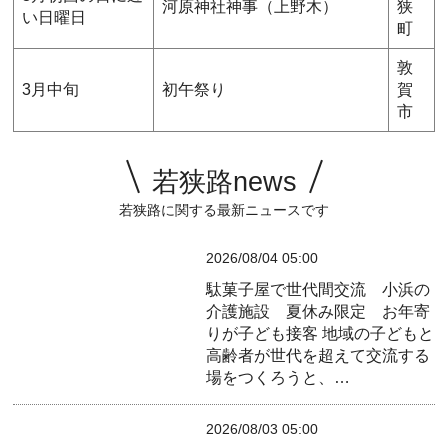
河原神社神事（上野木）
狭
い日曜日
町
敦
3月中旬
初午祭り
賀
市
若狭路news
若狭路に関する最新ニュースです
2026/08/04 05:00
駄菓子屋で世代間交流 小浜の
介護施設 夏休み限定 お年寄
りが子ども接客
地域の子どもと
高齢者が世代を超えて交流する
場をつくろうと、…
2026/08/03 05:00