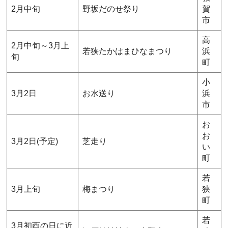
2月中旬
野坂だのせ祭り
賀
市
高
2月中旬～3月上
若狭たかはまひなまつり
浜
旬
町
小
3月2日
お水送り
浜
市
お
お
3月2日(予定)
芝走り
い
町
若
3月上旬
梅まつり
狭
町
若
3月初酉の日に近