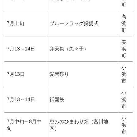
町
高
7月上旬
ブルーフラッグ掲揚式
浜
町
美
7月13～14日
弁天祭（久々子）
浜
町
小
7月13日
愛宕祭り
浜
市
小
7月13～14日
祇園祭
浜
市
小
7月中旬～8月中
恵みのひまわり畑（宮川地
浜
旬
区）
市