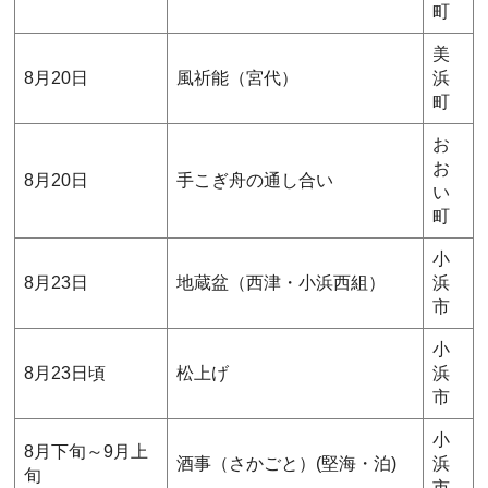
町
美
8月20日
風祈能（宮代）
浜
町
お
お
8月20日
手こぎ舟の通し合い
い
町
小
8月23日
地蔵盆（西津・小浜西組）
浜
市
小
8月23日頃
松上げ
浜
市
小
8月下旬～9月上
酒事（さかごと）(堅海・泊)
浜
旬
市