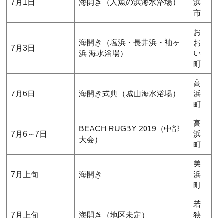
7月1日
海開き（人魚の浜海水浴場）
浜
市
お
海開き（塩浜・長井浜・袖ヶ
お
7月3日
浜 海水浴場）
い
町
高
7月6日
海開き式典（城山海水浴場）
浜
町
高
BEACH RUGBY 2019（中部
7月6～7日
浜
大会）
町
美
7月上旬
海開き
浜
町
若
7月上旬
海開き（地区未定）
狭