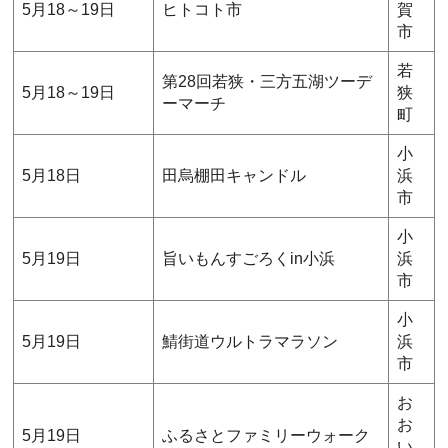
5月18～19日
ヒトコト市
賀
市
若
第28回若狭・三方五湖ツーデ
5月18～19日
狭
ーマーチ
町
小
5月18日
田烏棚田キャンドル
浜
市
小
5月19日
旨いもんすごろくin小浜
浜
市
小
5月19日
鯖街道ウルトラマラソン
浜
市
お
お
5月19日
ふるさとファミリーウォーク
い