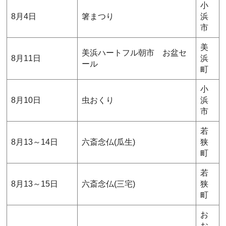
小
8月4日
箸まつり
浜
市
美
美浜ハートフル朝市 お盆セ
8月11日
浜
ール
町
小
8月10日
虫おくり
浜
市
若
8月13～14日
六斎念仏(瓜生)
狭
町
若
8月13～15日
六斎念仏(三宅)
狭
町
お
お