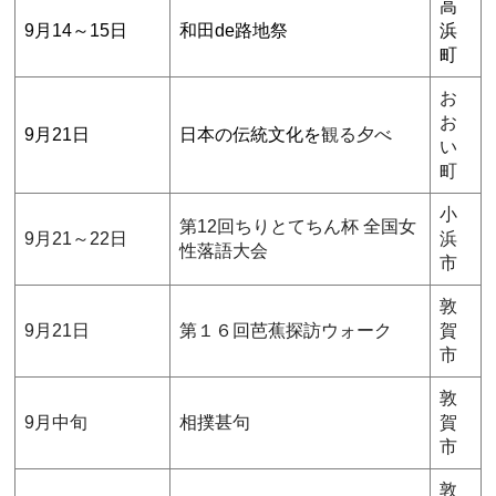
高
9月14～15日
和田de路地祭
浜
町
お
お
9月21日
日本の伝統文化を
観る夕べ
い
町
小
第12回ちりとてちん杯 全国女
9月21～22日
浜
性落語大会
市
敦
9月21日
第１６回芭蕉探訪ウォーク
賀
市
敦
9月中旬
相撲甚句
賀
市
敦