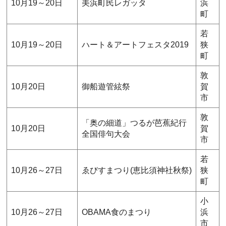
10月19～20日
美浜町民レガッタ
浜
町
若
10月19～20日
ハート＆アートフェスタ2019
狭
町
敦
10月20日
御船遊管絃祭
賀
市
敦
「奥の細道」つるが芭蕉紀行
10月20日
賀
全国俳句大会
市
若
10月26～27日
ゑびすまつり(恵比須神社秋祭)
狭
町
小
10月26～27日
OBAMA食のまつり
浜
市