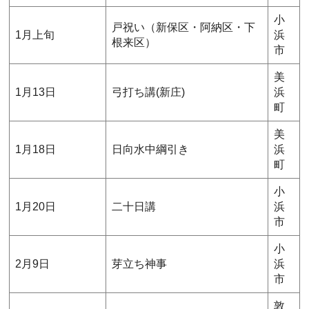
小
戸祝い（新保区・阿納区・下
1月上旬
浜
根来区）
市
美
1月13日
弓打ち講(新庄)
浜
町
美
1月18日
日向水中綱引き
浜
町
小
1月20日
二十日講
浜
市
小
2月9日
芽立ち神事
浜
市
敦