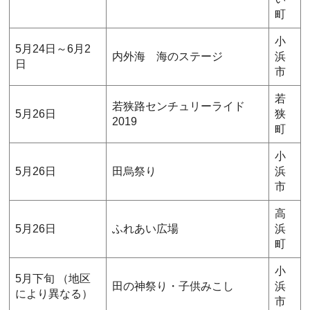
町
小
5月24日～6月2
内外海 海のステージ
浜
日
市
若
若狭路センチュリーライド
5月26日
狭
2019
町
小
5月26日
田烏祭り
浜
市
高
5月26日
ふれあい広場
浜
町
小
5月下旬 （地区
田の神祭り・子供みこし
浜
により異なる）
市