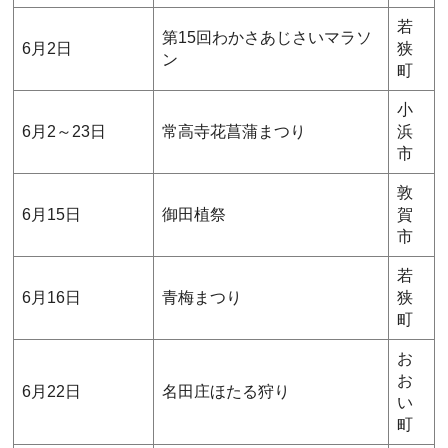
若
第15回わかさあじさいマラソ
6月2日
狭
ン
町
小
6月2～23日
常高寺花菖蒲まつり
浜
市
敦
6月15日
御田植祭
賀
市
若
6月16日
青梅まつり
狭
町
お
お
6月22日
名田庄ほたる狩り
い
町