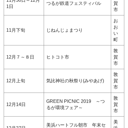
11月30日～12月
つるが鉄道フェスティバル
賀
1日
市
お
お
11月下旬
じねんじょまつり
い
町
敦
12月７～８日
ヒトコト市
賀
市
敦
12月上旬
気比神社の秋祭り(みやあげ)
賀
市
敦
GREEN PICNIC 2019 ～つ
12月14日
賀
るが環境フェア～
市
美
美浜ハートフル朝市 年末セ