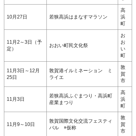
高
10月27日
若狭高浜はまなすマラソン
浜
町
お
11月2～3日（予
お
おおい町民文化祭
定）
い
町
敦
11月3日～12月
敦賀港イルミネーション ミ
賀
25日
ライエ
市
高
若狭高浜ふぐまつり・高浜町
11月3日
浜
産業まつり
町
敦
敦賀国際文化交流フェスティ
11月9～10日
賀
バル ※仮称
市