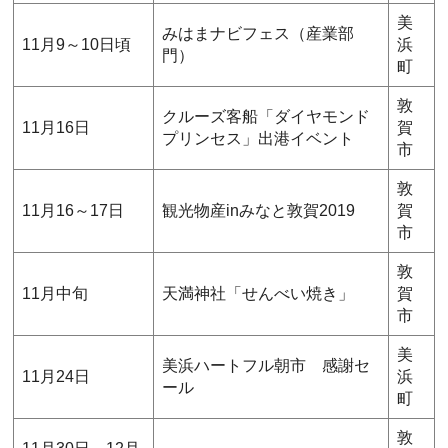
美
みはまナビフェス（産業部
11月9～10日頃
浜
門）
町
敦
クルーズ客船「ダイヤモンド
11月16日
賀
プリンセス」出港イベント
市
敦
11月16～17日
観光物産inみなと敦賀2019
賀
市
敦
11月中旬
天満神社「せんべい焼き」
賀
市
美
美浜ハートフル朝市 感謝セ
11月24日
浜
ール
町
敦