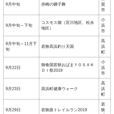
9月中旬
赤崎の獅子舞
賀
市
小
コスモス畑（宮川地区、松永
9月中旬～下旬
浜
地区）
市
高
9月中旬～11月下
若狭高浜釣り天国
浜
旬
町
小
御食国若狭おばまＹＯＳＡＫ
9月22日
浜
ＯＩ祭2019
市
高
9月23日
高浜町健康ウォーク
浜
町
若
9月29日
若狭路トレイルラン2019
狭