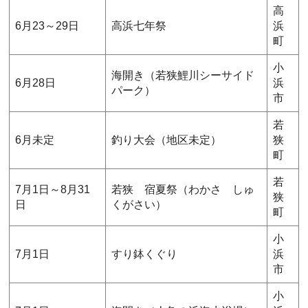
高
6月23～29日
高浜七年祭
浜
町
小
海開き（若狭鯉川シーサイド
6月28日
浜
パーク）
市
若
6月未定
釣り大会（地区未定）
狭
町
若
7月1日～8月31
若狭 宿夏祭（わかさ しゅ
狭
日
くがさい）
町
小
7月1日
すり鉢くぐり
浜
市
小