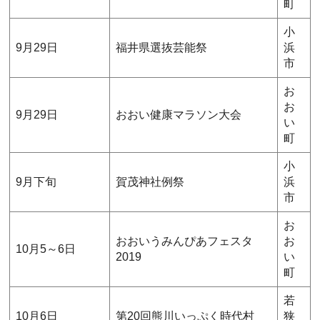
町
小
9月29日
福井県選抜芸能祭
浜
市
お
お
9月29日
おおい健康マラソン大会
い
町
小
9月下旬
賀茂神社例祭
浜
市
お
おおいうみんぴあフェスタ
お
10月5～6日
2019
い
町
若
10月6日
第20回熊川いっぷく時代村
狭