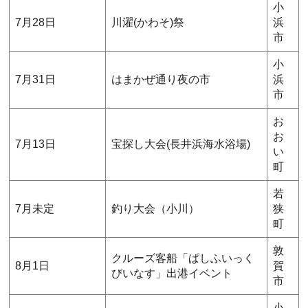
小
7月28日
川濯(かわそ)祭
浜
市
小
7月31日
はまかぜ通り夜の市
浜
市
お
お
7月13日
宝探し大会(長井浜海水浴場)
い
町
若
7月未定
釣り大会（小川）
狭
町
敦
クルーズ客船「ぱしふいっく
8月1日
賀
びいなす」出港イベント
市
小