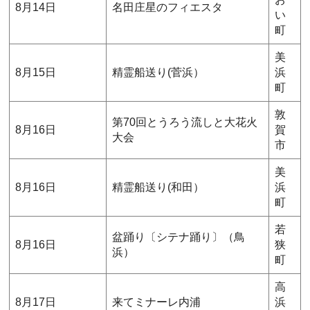
8月14日
名田庄星のフィエスタ
い
町
美
8月15日
精霊船送り(菅浜）
浜
町
敦
第70回とうろう流しと大花火
8月16日
賀
大会
市
美
8月16日
精霊船送り(和田）
浜
町
若
盆踊り〔シテナ踊り〕（鳥
8月16日
狭
浜）
町
高
8月17日
来てミナーレ内浦
浜