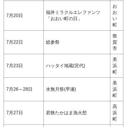
お
福井ミラクルエレファンツ
お
7月20日
「おおい町の日」
い
町
敦
7月22日
総参祭
賀
市
美
7月23日
ハッタイ地蔵(宮代)
浜
町
美
7月26～28日
水無月祭(早瀬)
浜
町
高
7月27日
若狭たかはま漁火想
浜
町