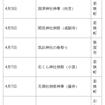
若
4月3日
国津神社神事（向笠）
狭
町
若
4月5日
闇見神社例祭（成願寺）
狭
町
敦
4月7日
気比神社の春祭り
賀
市
若
4月7日
石くら神社例祭（小原）
狭
町
若
4月7日
天満社例祭神事（藤井）
狭
町
お