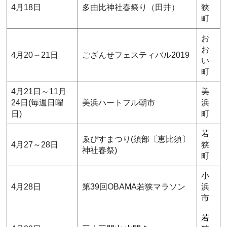
4月18日
多由比神社春祭り（田井）
狭
町
お
お
4月20～21日
ござんせフェスティバル2019
い
町
4月21日～11月
美
24日(毎週日曜
美浜ハートフル朝市
浜
日)
町
若
ゑびすまつり(須部〔恵比須〕
4月27～28日
狭
神社春祭)
町
小
4月28日
第39回OBAMA若狭マラソン
浜
市
若