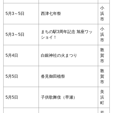
小
5月3～5日
西津七年祭
浜
市
小
まちの駅3周年記念 旭座ワッ
5月3～5日
浜
ショイ！
市
敦
5月4日
白銀神社の火まつり
賀
市
敦
5月5日
沓見御田植祭
賀
市
美
5月5日
子供歌舞伎（早瀬）
浜
町
若