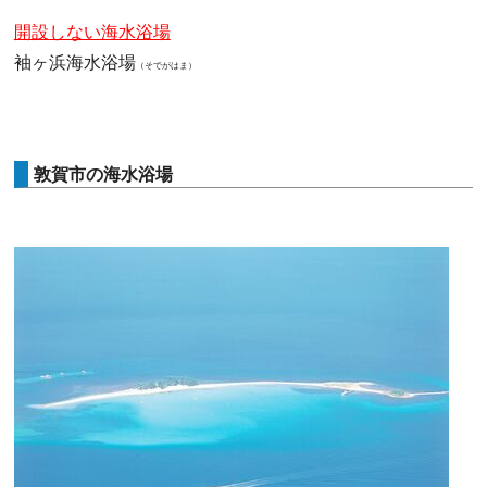
開設しない海水浴場
袖ヶ浜海水浴場
（そでがはま）
敦賀市の海水浴場