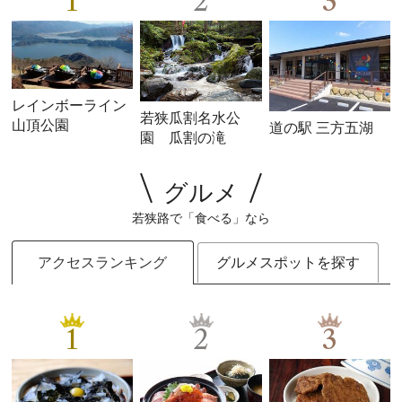
1
2
3
レインボーライン
若狭瓜割名水公
山頂公園
道の駅 三方五湖
園 瓜割の滝
グルメ
若狭路で「食べる」なら
アクセスランキング
グルメスポットを探す
1
2
3