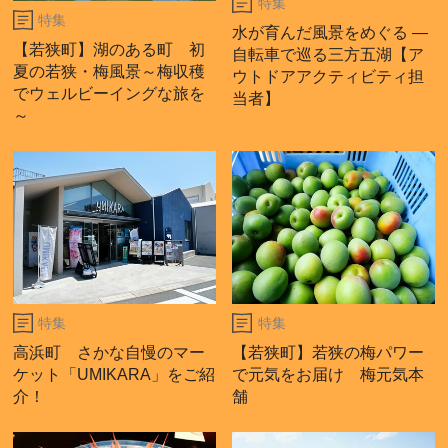
特集
特集
水が育んだ風景をめぐる ―
【若狭町】湖のある町 初
自転車で巡る三方五湖【ア
夏の若狭・梅風景～梅収穫
ウトドアアクティビティ担
でウェルビーイングな旅を
当者】
～
特集
特集
高浜町 さかな自慢のマー
【若狭町】若狭の梅パワー
ケット「UMIKARA」をご紹
で元気をお届け 梅元気本
介！
舗