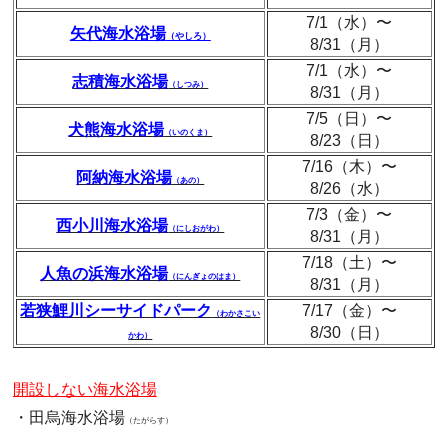
7/1（水）〜
矢代海水浴場
（やしろ）
8/31（月）
7/1（水）〜
志積海水浴場
（しつみ）
8/31（月）
7/5（日）〜
犬熊海水浴場
（いのくま）
8/23（日）
7/16（木）〜
阿納海水浴場
（あの）
8/26（水）
7/3（金）〜
西小川海水浴場
（にしおがわ）
8/31（月）
7/18（土）〜
人魚の浜海水浴場
（にんぎょのはま）
8/31（月）
若狭鯉川シーサイドパーク
7/17（金）〜
（わかさこい
8/30（日）
かわ）
開設しない海水浴場
・田烏海水浴場
（たがらす）