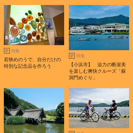
特集
特集
若狭めのうで、自分だけの
【小浜市】 迫力の断崖美
特別な記念品を作ろう
を楽しむ爽快クルーズ「蘇
洞門めぐり」