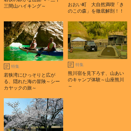
おおい町 大自然満喫「き
三間山ハイキング～
のこの森」を徹底解剖！！
特集
特集
熊川宿を見下ろす、山あい
若狭湾にひっそりと広が
のキャンプ体験～山座熊川
る、隠れた海の冒険～シー
～
カヤックの旅～