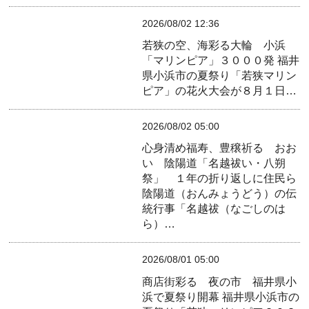
2026/08/02 12:36
若狭の空、海彩る大輪 小浜
「マリンピア」３０００発
福井
県小浜市の夏祭り「若狭マリン
ピア」の花火大会が８月１日…
2026/08/02 05:00
心身清め福寿、豊穣祈る おお
い 陰陽道「名越祓い・八朔
祭」 １年の折り返しに住民ら
陰陽道（おんみょうどう）の伝
統行事「名越祓（なごしのは
ら）…
2026/08/01 05:00
商店街彩る 夜の市 福井県小
浜で夏祭り開幕
福井県小浜市の