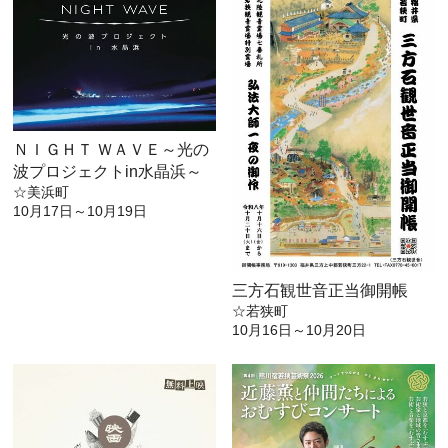
ＮＩＧＨＴ ＷＡＶＥ～光の
波プロジェクトin水晶浜～
☆美浜町
10月17日～10月19日
三方石観世音正当御開帳
☆若狭町
10月16日～10月20日