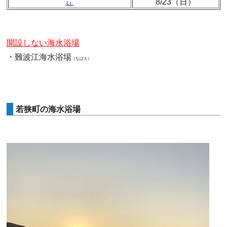
8/23（日）
く）
開設しない海水浴場
・難波江海水浴場
（なばえ）
若狭町の海水浴場