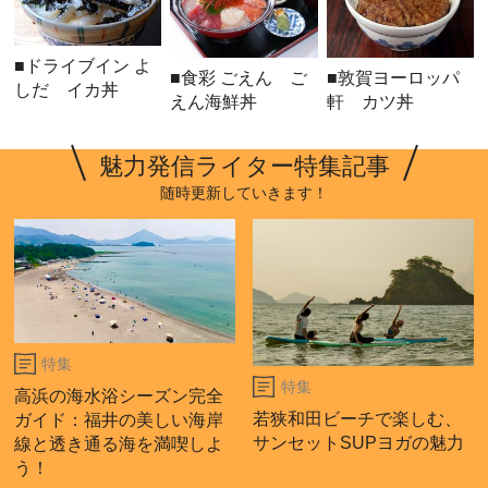
■ドライブイン よ
■食彩 ごえん ご
■敦賀ヨーロッパ
しだ イカ丼
えん海鮮丼
軒 カツ丼
魅力発信ライター特集記事
随時更新していきます！
特集
特集
高浜の海水浴シーズン完全
若狭和田ビーチで楽しむ、
ガイド：福井の美しい海岸
サンセットSUPヨガの魅力
線と透き通る海を満喫しよ
う！