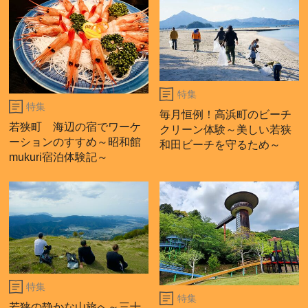
特集
特集
毎月恒例！高浜町のビーチ
若狭町 海辺の宿でワーケ
クリーン体験～美しい若狭
ーションのすすめ～昭和館
和田ビーチを守るため～
mukuri宿泊体験記～
特集
特集
若狭の静かな山旅へ～三十