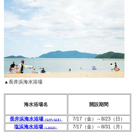
▲長井浜海水浴場
海水浴場名
開設期間
長井浜海水浴場
7/17（金）～8/23（日）
（ながいはま）
塩浜海水浴場
7/17（金）～8/31（月）
（しおはま）