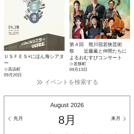
第４回 熊川宿若狭芸術
祭 近藤薫と仲間たちに
ＵＳＦＥＳ×にほん海シアタ
よるおむすびコンサート
ー
☆若狭町
☆高浜町
09月13日
09月20日
イベントを検索する
August 2026
8月
先月
来月