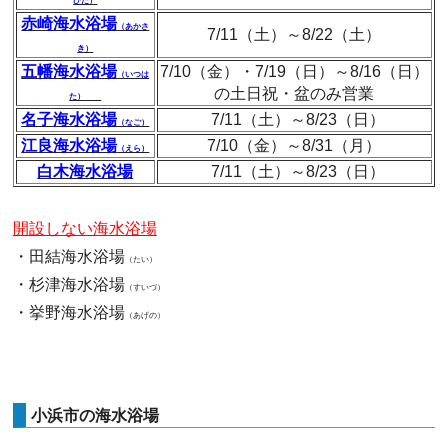
ひだ）
赤崎海水浴場
（あかさ
7/11（土）～8/22（土）
き）
五幡海水浴場
7/10（金）・7/19（日）～8/16（日）
（いつは
の土日祝・盆のみ営業
た）
名子海水浴場
7/11（土）～8/23（日）
（なご）
江良海水浴場
7/10（金）～8/31（月）
（えら）
白木海水浴場
7/11（土）～8/23（日）
開設しない海水浴場
・田結海水浴場
（たい）
・杉津海水浴場
（すいづ）
・挙野海水浴場
（あげの）
小浜市の海水浴場