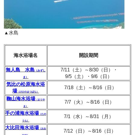
▲水島
海水浴場名
開設期間
無人島 水島
7/11（土）～8/30（日）・
（みずし
9/5（土）・9/6（日）
ま）
気比の松原海水浴
7/18（土）～8/16（日）
場
（けひのまつばら）
鞠山海水浴場
（まりや
7/7（火）～8/16（日）
ま）
手の浦海水浴場
（たの
7/1（水）～8/31（月）
うら）
大比田海水浴場
（おお
7/12（日）～8/16（日）