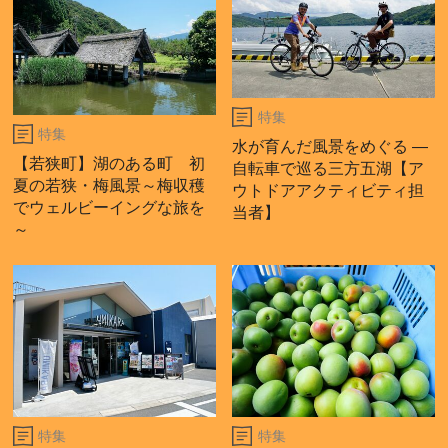
特集
特集
水が育んだ風景をめぐる ―
【若狭町】湖のある町 初
自転車で巡る三方五湖【ア
夏の若狭・梅風景～梅収穫
ウトドアアクティビティ担
でウェルビーイングな旅を
当者】
～
特集
特集