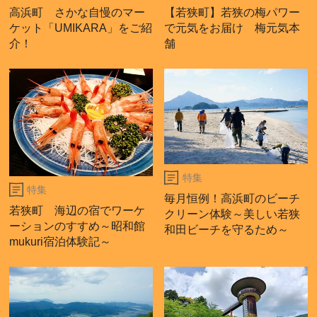
高浜町 さかな自慢のマー
【若狭町】若狭の梅パワー
ケット「UMIKARA」をご紹
で元気をお届け 梅元気本
介！
舗
特集
特集
毎月恒例！高浜町のビーチ
若狭町 海辺の宿でワーケ
クリーン体験～美しい若狭
ーションのすすめ～昭和館
和田ビーチを守るため～
mukuri宿泊体験記～