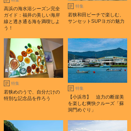
特集
特集
高浜の海水浴シーズン完全
若狭和田ビーチで楽しむ、
ガイド：福井の美しい海岸
サンセットSUPヨガの魅力
線と透き通る海を満喫しよ
う！
特集
特集
若狭めのうで、自分だけの
【小浜市】 迫力の断崖美
特別な記念品を作ろう
を楽しむ爽快クルーズ「蘇
洞門めぐり」