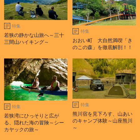
特集
特集
若狭の静かな山旅へ～三十
おおい町 大自然満喫「き
三間山ハイキング～
のこの森」を徹底解剖！！
特集
特集
熊川宿を見下ろす、山あい
若狭湾にひっそりと広が
のキャンプ体験～山座熊川
る、隠れた海の冒険～シー
～
カヤックの旅～