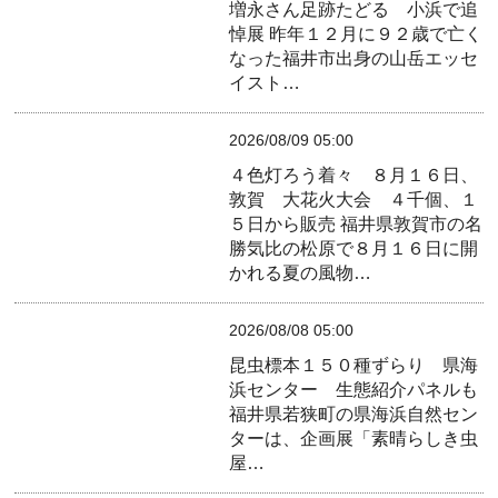
増永さん足跡たどる 小浜で追
悼展
昨年１２月に９２歳で亡く
なった福井市出身の山岳エッセ
イスト…
2026/08/09 05:00
４色灯ろう着々 ８月１６日、
敦賀 大花火大会 ４千個、１
５日から販売
福井県敦賀市の名
勝気比の松原で８月１６日に開
かれる夏の風物…
2026/08/08 05:00
昆虫標本１５０種ずらり 県海
浜センター 生態紹介パネルも
福井県若狭町の県海浜自然セン
ターは、企画展「素晴らしき虫
屋…