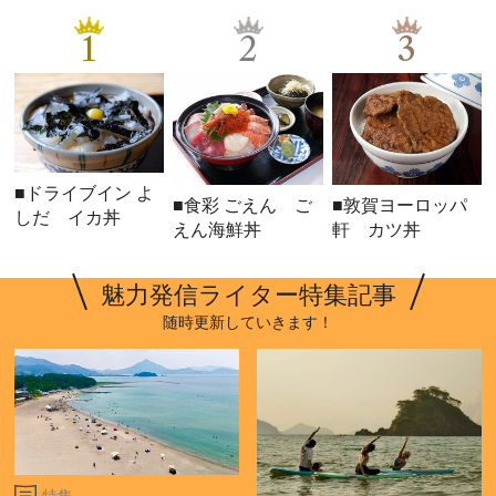
1
2
3
■ドライブイン よ
■食彩 ごえん ご
■敦賀ヨーロッパ
しだ イカ丼
えん海鮮丼
軒 カツ丼
魅力発信ライター特集記事
随時更新していきます！