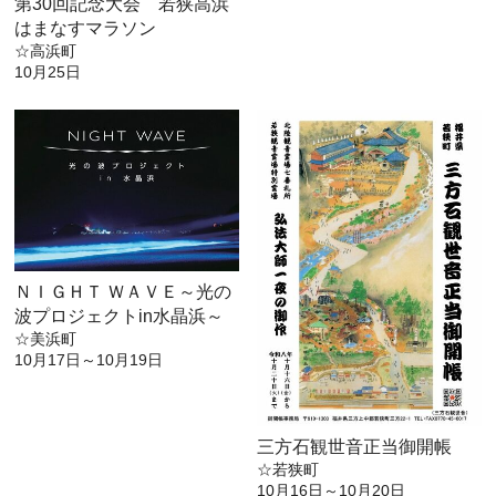
第30回記念大会 若狭高浜
はまなすマラソン
☆高浜町
10月25日
ＮＩＧＨＴ ＷＡＶＥ～光の
波プロジェクトin水晶浜～
☆美浜町
10月17日～10月19日
三方石観世音正当御開帳
☆若狭町
10月16日～10月20日