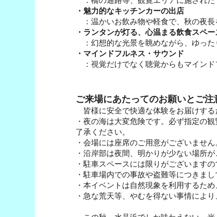
：橋の通路等、観覧エリアに施された
・魅力的なキッチンカーの出店
：温かいお飲み物や軽食で、秋の夜長
・ランタンが灯る、心温まる飲食スペー
：幻想的な光景を眺めながら、ゆった
・マインドフルネス・サウンド
：視覚だけでなく聴覚からもマインド
ご来場にあたってのお願いとご注
皆様に安全で快適な体験をお届けする
・夜の海は大変危険です。必ず指定の観
了承ください。
・会場には座席のご用意がございません
・沿岸部は夜間、明かりが少ない場所が
・駐車スペースには限りがございますの
・駐車場内での事故や盗難等につきまし
・本イベントは自然現象を利用するため
・急な荒天等、やむを得ない事情により