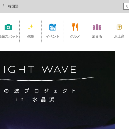
韓国語
観光スポット
体験
イベント
グルメ
泊まる
お土産