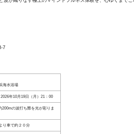
と波が織りなす極上のマインドフルネス体験を、心ゆくまでご
-7
浜海水浴場
～2026年10月19日（月）21：00
約200mの波打ち際を光が彩りま
Cより車で約２０分