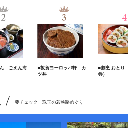
2
3
4
えん ごえん海
■敦賀ヨーロッパ軒 カ
■割烹 おとり
ツ丼
巻）
ス
要チェック！珠玉の若狭路めぐり