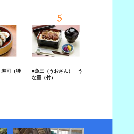
5
 寿司（特
■魚三（うおさん） う
な重（竹）