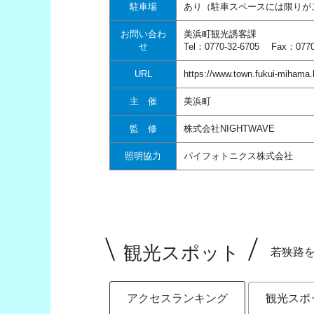
駐車場
あり（駐車スペースには限りが
お問い合わ
美浜町観光誘客課
せ
Tel：0770-32-6705 Fax：0770
URL
https://www.town.fukui-mihama.l
主 催
美浜町
監 修
株式会社NIGHTWAVE
照明協力
パイフォトニクス株式会社
観光スポット
若狭路
アクセスランキング
観光スポ