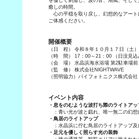
を優しく刺激し、波の音、潮風、そして
癒しの時間。
心の平穏を取り戻し、幻想的なアート
ご体感ください。
開催概要
（日 程） 令和８年１０月１７日（土
（時 間） 17：00～21：00 （日没見込
（会 場） 水晶浜海水浴場 第2駐車場前
（監 修） 株式会社NIGHTWAVE
（照明協力）パイフォトニクス株式会社
イベント内容
・息をのむような波打ち際のライトアッ
：青い光が波と戯れ、唯一無二の幻想
・鳥居のライトアップ
：水晶浜に佇む鳥居のライトアップ及
・足元を優しく照らす光の装飾