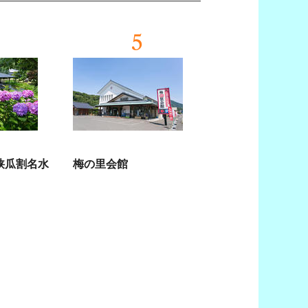
5
狭瓜割名水
梅の里会館