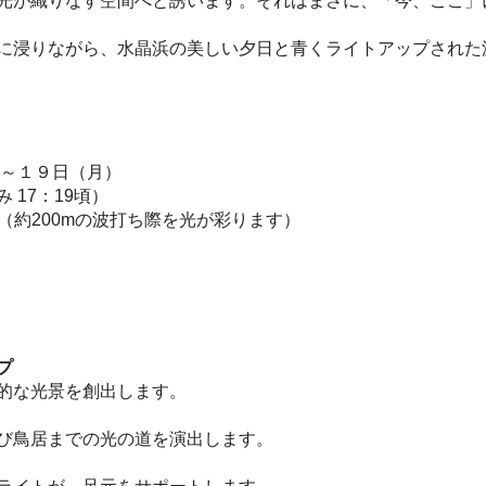
光が織りなす空間へと誘います。それはまさに、「今、ここ」
に浸りながら、水晶浜の美しい夕日と青くライトアップされた
）～１９日（月）
み 17：19頃）
（約200mの波打ち際を光が彩ります）
プ
的な光景を創出します。
び鳥居までの光の道を演出します。