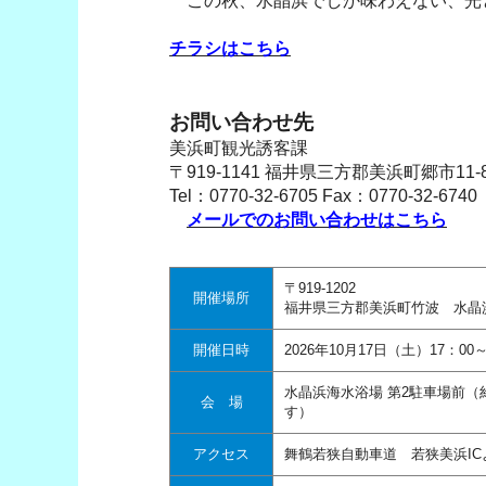
この秋、水晶浜でしか味わえない、光
チラシはこちら
お問い合わせ先
美浜町観光誘客課
〒919-1141 福井県三方郡美浜町郷市11-8
Tel：0770-32-6705 Fax：0770-32-6740
メールでのお問い合わせはこちら
〒919-1202
開催場所
福井県三方郡美浜町竹波 水晶
開催日時
2026年10月17日（土）17：00
水晶浜海水浴場 第2駐車場前（
会 場
す）
アクセス
舞鶴若狭自動車道 若狭美浜I