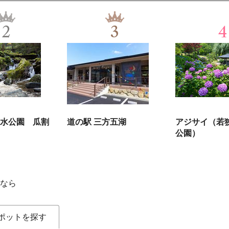
2
3
4
水公園 瓜割
道の駅 三方五湖
アジサイ（若
公園）
なら
ポットを探す