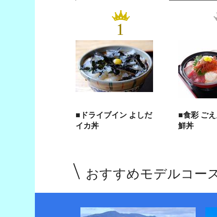
1
■ドライブイン よしだ
■食彩 ご
イカ丼
鮮丼
おすすめモデルコー