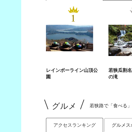
1
レインボーライン山頂公
若狭瓜割名
園
の滝
グルメ
若狭路で「食べる」
アクセスランキング
グルメス