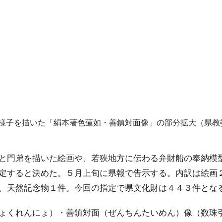
様子を描いた「絹本著色蓮如・善鎮対面像」の部分拡大（県教
と門弟を描いた絵画や、若狭地方に伝わる弁財船の奉納模
定すると決めた。５月上旬に県報で告示する。内訳は絵画
、天然記念物１件。今回の指定で県文化財は４４３件とな
ょくれんにょ）・善鎮対面（ぜんちんたいめん）像（数珠