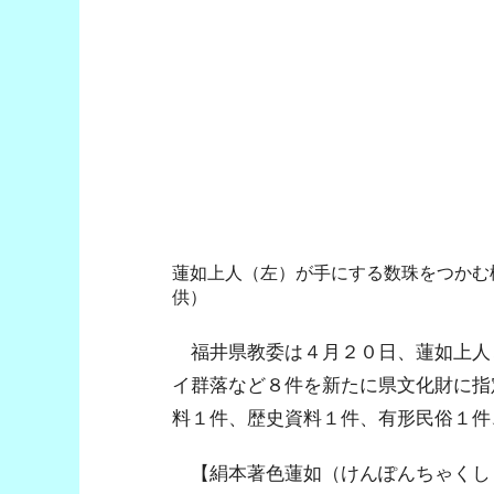
蓮如上人（左）が手にする数珠をつかむ
供）
福井県教委は４月２０日、蓮如上人
イ群落など８件を新たに県文化財に指
料１件、歴史資料１件、有形民俗１件
【絹本著色蓮如（けんぽんちゃくし