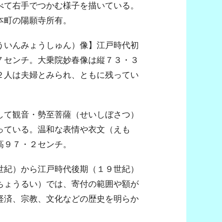
べて右手でつかむ様子を描いている。
本町の陽願寺所有。
ういんみょうしゅん）像】江戸時代初
７センチ。大乗院妙春像は縦７３・３
２人は夫婦とみられ、ともに残ってい
して観音・勢至菩薩（せいしぼさつ）
っている。温和な表情や衣文（えも
高９７・２センチ。
世紀）から江戸時代後期（１９世紀）
ちょうるい）では、寄付の範囲や額が
経済、宗教、文化などの歴史を明らか