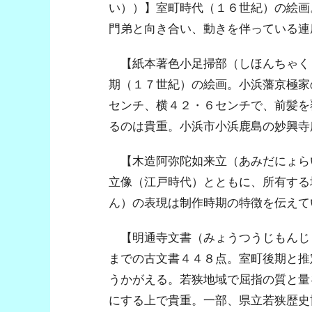
い））】室町時代（１６世紀）の絵画
門弟と向き合い、動きを伴っている連
【紙本著色小足掃部（しほんちゃく
期（１７世紀）の絵画。小浜藩京極家
センチ、横４２・６センチで、前髪を
るのは貴重。小浜市小浜鹿島の妙興寺
【木造阿弥陀如来立（あみだにょら
立像（江戸時代）とともに、所有する
ん）の表現は制作時期の特徴を伝えて
【明通寺文書（みょうつうじもんじ
までの古文書４４８点。室町後期と推
うかがえる。若狭地域で屈指の質と量
にする上で貴重。一部、県立若狭歴史