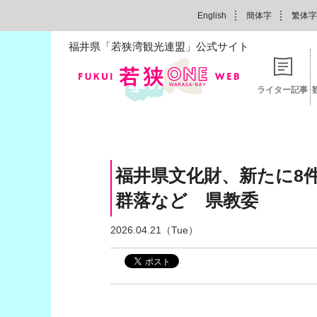
English
簡体字
繁体字
福井県「若狭湾観光連盟」公式サイト
ライター記事
福井県文化財、新たに8
群落など 県教委
2026.04.21（Tue）