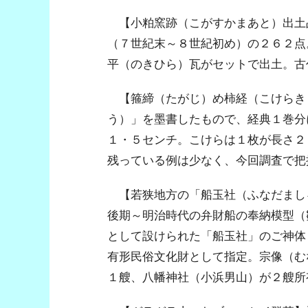
【小粕窯跡（こがすかまあと）出土
（７世紀末～８世紀初め）の２６２点
平（のきひら）瓦がセットで出土。古
【箍締（たがじ）め柿経（こけらき
う）」を墨書したもので、経典１巻分
１・５センチ。こけらは１枚が長さ２
残っている例は少なく、今回調査で把
【若狭地方の「船玉社（ふなだまし
後期～明治時代の弁財船の奉納模型（
として設けられた「船玉社」のご神体
有形民俗文化財として指定。宗像（む
１艘、八幡神社（小浜男山）が２艘所