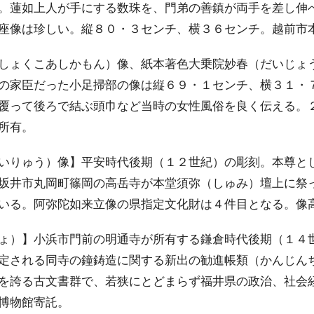
。蓮如上人が手にする数珠を、門弟の善鎮が両手を差し伸
座像は珍しい。縦８０・３センチ、横３６センチ。越前市
しょくこあしかもん）像、紙本著色大乗院妙春（だいじょ
の家臣だった小足掃部の像は縦６９・１センチ、横３１・
覆って後ろで結ぶ頭巾など当時の女性風俗を良く伝える。
所有。
いりゅう）像】平安時代後期（１２世紀）の彫刻。本尊と
坂井市丸岡町篠岡の高岳寺が本堂須弥（しゅみ）壇上に祭
いる。阿弥陀如来立像の県指定文化財は４件目となる。像
ょ）】小浜市門前の明通寺が所有する鎌倉時代後期（１４
定される同寺の鐘鋳造に関する新出の勧進帳類（かんじん
を誇る古文書群で、若狭にとどまらず福井県の政治、社会
博物館寄託。