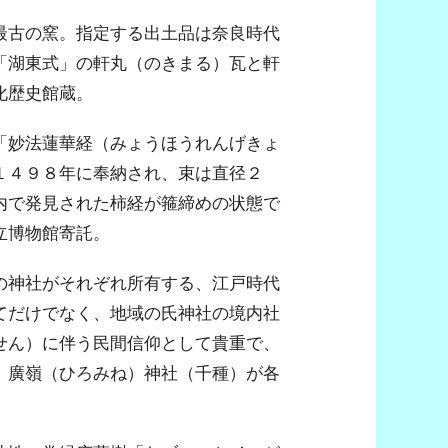
最古の窯。指定する出土品は奈良時代
「湖東式」の軒丸（のきまる）瓦と軒
化歴史館蔵。
「妙法蓮華経（みょうほうれんげきょ
１４９８年に奉納され、束は直径２
内で発見された柿経が箍締めの状態で
立博物館寄託。
の神社がそれぞれ所有する、江戸時代
てだけでなく、地域の氏神社の境内社
せん）に伴う民間信仰として貴重で、
、廣嶺（ひろみね）神社（千種）が各