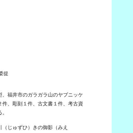
委提
型、福井市のガラガラ山のヤブニッケ
２件、彫刻１件、古文書１件、考古資
る。
引（じゅずひ）きの御影（みえ