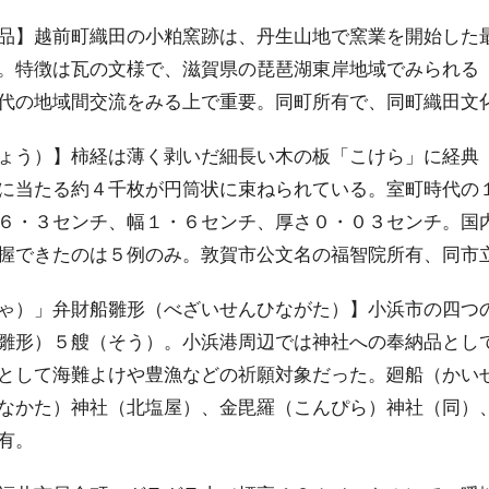
品】越前町織田の小粕窯跡は、丹生山地で窯業を開始した
。特徴は瓦の文様で、滋賀県の琵琶湖東岸地域でみられる
代の地域間交流をみる上で重要。同町所有で、同町織田文
ょう）】柿経は薄く剥いだ細長い木の板「こけら」に経典
に当たる約４千枚が円筒状に束ねられている。室町時代の
６・３センチ、幅１・６センチ、厚さ０・０３センチ。国
握できたのは５例のみ。敦賀市公文名の福智院所有、同市
ゃ）」弁財船雛形（べざいせんひながた）】小浜市の四つ
雛形）５艘（そう）。小浜港周辺では神社への奉納品とし
として海難よけや豊漁などの祈願対象だった。廻船（かい
なかた）神社（北塩屋）、金毘羅（こんぴら）神社（同）
有。