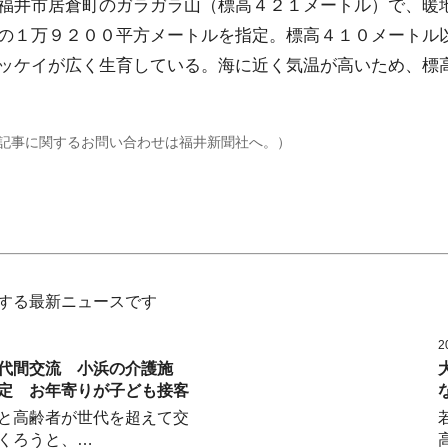
福井市居倉町のガラガラ山（標高４２１メートル）で、暖
の１万９２００平方メートルを指定。標高４１０メートル
ッケイが広く生育している。海に近く気温が高いため、標
記事に関するお問い合わせは福井新聞社へ。）
する最新ニュースです
2
代間交流 小浜の介護施
定 お年寄りが子ども接客
と高齢者が世代を超えて交
くろうと、…