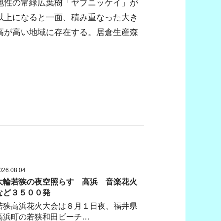
地性の常緑広葉樹「ヤブニッケイ」が
以上になると一面、積み重なった大き
高が高い地域に存在する。居倉生産森
026.08.04
大輪若狭の夜空照らす 高浜 音楽花火
など３５００発
若狭高浜花火大会は８月１日夜、福井県
高浜町の若狭和田ビーチ…