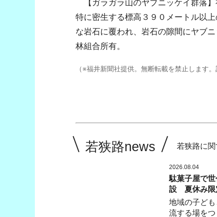
【ガラガラ山のヤブニッケイ群落】
特に密生する標高３９０メートル以上
な岩石に覆われ、岩石の隙間にヤブニ
林組合所有。
（※福井新聞社提供。無断転載を禁止します。
若狭路news
若狭路に関
2026.08.04
駄菓子屋で世
設 夏休み限
地域の子ども
流する場をつ