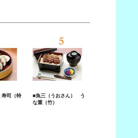
5
 寿司（特
■魚三（うおさん） う
な重（竹）