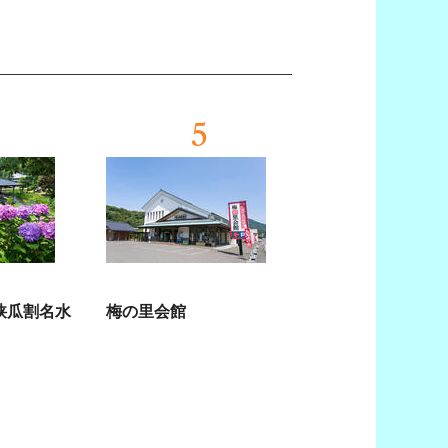
5
狭瓜割名水
梅の里会館