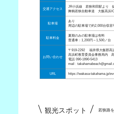
JR小浜線 若狭和田駅より 
交通アクセス
舞鶴若狭自動車道 大飯高浜I
あり
駐車場
周辺の駐車場で約2,000台収容
夏期のみの駐車場は有料
駐車料金
普通車：1,200円～1,500／台
〒919-2292 福井県大飯郡高
高浜町教育委員会事務局内 
お問い合わせ
電話 090-1890-5413
mail : takahamabeach@gmail
URL
https://wakasa-takahama.jp/ev
観光スポット
若狭路