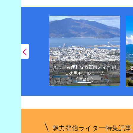
とっても便利な敦賀南スマートI
王様越前がにや観光
C活用モデルコース
堪能しよう
日帰り
1泊２日
魅力発信ライター特集記事