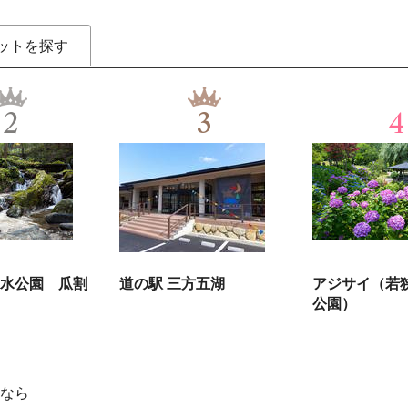
ットを探す
2
3
4
水公園 瓜割
道の駅 三方五湖
アジサイ（若
公園）
なら