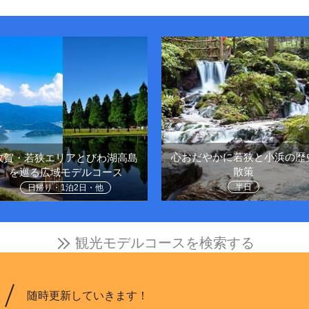
心おだやかに若狭と小浜の歴
敦賀・若狭エリアとびわ湖高島
散策
を巡る広域モデルコース
半日
日帰り・1泊2日・他
観光モデルコースを検索する
随時更新していきます！