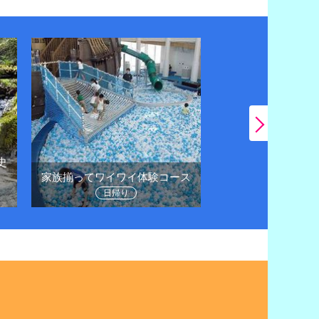
史
日帰りドライブで
家族揃ってワイワイ体験コース
に
日帰り
日帰り