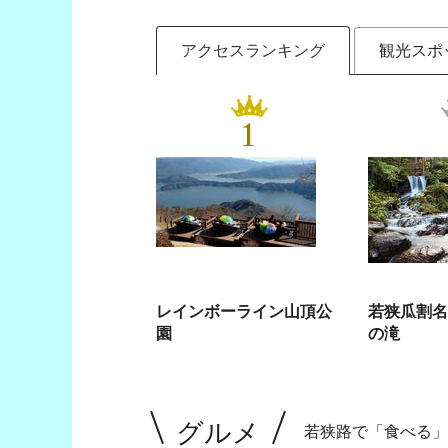
アクセスランキング
観光スポ
1
レインボーライン山頂公
若狭瓜割名
園
の滝
グルメ
若狭路で「食べる」