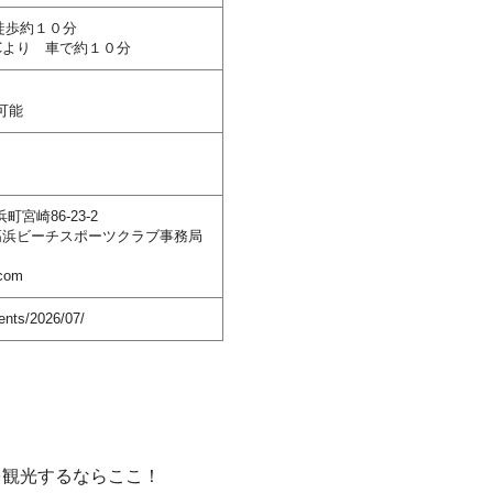
徒歩約１０分
Cより 車で約１０分
可能
浜町宮崎86-23-2
高浜ビーチスポーツクラブ事務局
.com
ents/2026/07/
を観光するならここ！