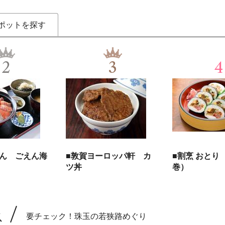
ポットを探す
2
3
4
えん ごえん海
■敦賀ヨーロッパ軒 カ
■割烹 おとり
ツ丼
巻）
ス
要チェック！珠玉の若狭路めぐり