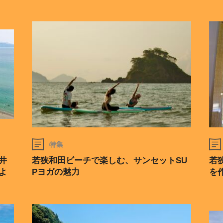
特集
井
若狭和田ビーチで楽しむ、サンセットSU
若
よ
Pヨガの魅力
を