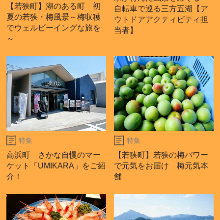
【若狭町】湖のある町 初
自転車で巡る三方五湖【ア
夏の若狭・梅風景～梅収穫
ウトドアアクティビティ担
でウェルビーイングな旅を
当者】
～
特集
特集
高浜町 さかな自慢のマー
【若狭町】若狭の梅パワー
ケット「UMIKARA」をご紹
で元気をお届け 梅元気本
介！
舗