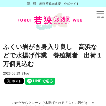
福井県「若狭湾観光連盟」公式サイト
MENU
ふくい岩がき身入り良し 高浜な
どで水揚げ作業 養殖業者 出荷１
万個見込む
2026.05.19（Tue）
いかだからクレーンで水揚げされる「ふくい岩がき」＝