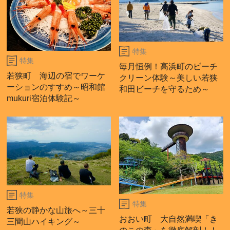
特集
特集
毎月恒例！高浜町のビーチ
若狭町 海辺の宿でワーケ
クリーン体験～美しい若狭
ーションのすすめ～昭和館
和田ビーチを守るため～
mukuri宿泊体験記～
特集
特集
若狭の静かな山旅へ～三十
おおい町 大自然満喫「き
三間山ハイキング～