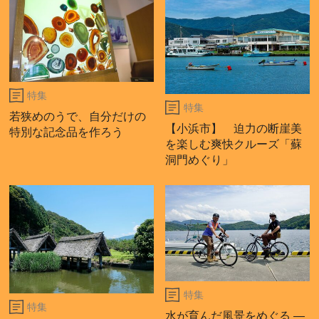
特集
特集
若狭めのうで、自分だけの
【小浜市】 迫力の断崖美
特別な記念品を作ろう
を楽しむ爽快クルーズ「蘇
洞門めぐり」
特集
特集
水が育んだ風景をめぐる ―