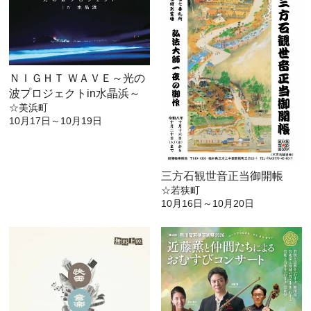
ＮＩＧＨＴ ＷＡＶＥ～光の
波プロジェクトin水晶浜～
☆美浜町
10月17日～10月19日
三方石観世音正当御開帳
☆若狭町
10月16日～10月20日