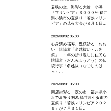
若狭の空、海彩る大輪 小浜
「マリンピア」３０００発
福井
県小浜市の夏祭り「若狭マリン
ピア」の花火大会が８月１日…
2026/08/02 05:00
心身清め福寿、豊穣祈る おお
い 陰陽道「名越祓い・八朔
祭」 １年の折り返しに住民ら
陰陽道（おんみょうどう）の伝
統行事「名越祓（なごしのは
ら）…
2026/08/01 05:00
商店街彩る 夜の市 福井県小
浜で夏祭り開幕
福井県小浜市の
夏祭り「若狭マリンピア２０２
６」が７月３１日…