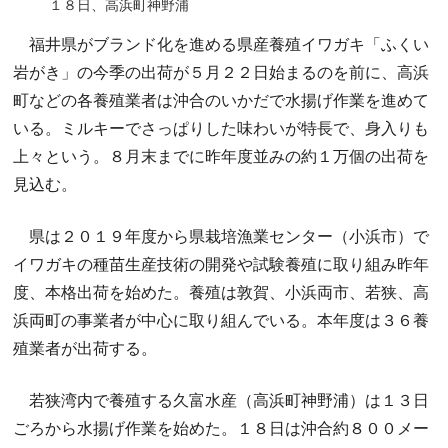
１８日、高浜町神野浦
福井県がブランド化を進める県産養殖イワガキ「ふくい
岩がき」の今季の出荷が５月２２日始まるのを前に、高浜
町などの各養殖業者は沖合のいかだで水揚げ作業を進めて
いる。ミルキーでさっぱりした味わいが特長で、身入りも
上々という。８月末までに昨年度並みの約１万個の出荷を
見込む。
県は２０１９年度から県栽培漁業センター（小浜市）で
イワガキの種苗生産技術の開発や試験養殖に取り組み昨年
度、本格出荷を始めた。養殖は敦賀、小浜両市、若狭、高
浜両町の事業者が中心に取り組んでいる。本年度は３６養
殖業者が出荷する。
若狭湾内で養殖する久富水産（高浜町神野浦）は１３日
ごろから水揚げ作業を始めた。１８日は沖合約８００メー