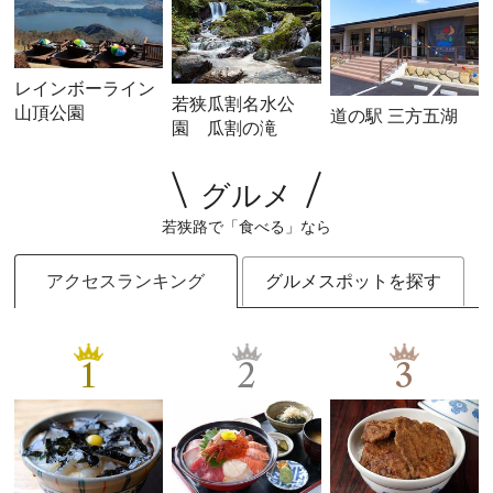
レインボーライン
若狭瓜割名水公
山頂公園
道の駅 三方五湖
園 瓜割の滝
グルメ
若狭路で「食べる」なら
アクセスランキング
グルメスポットを探す
1
2
3