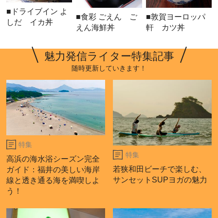
■ドライブイン よ
■食彩 ごえん ご
■敦賀ヨーロッパ
しだ イカ丼
えん海鮮丼
軒 カツ丼
魅力発信ライター特集記事
随時更新していきます！
特集
特集
高浜の海水浴シーズン完全
若狭和田ビーチで楽しむ、
ガイド：福井の美しい海岸
サンセットSUPヨガの魅力
線と透き通る海を満喫しよ
う！