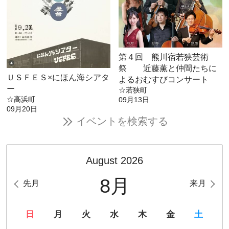
第４回 熊川宿若狭芸術
祭 近藤薫と仲間たちに
ＵＳＦＥＳ×にほん海シアタ
よるおむすびコンサート
ー
☆若狭町
☆高浜町
09月13日
09月20日
イベントを検索する
August 2026
8月
先月
来月
日
月
火
水
木
金
土