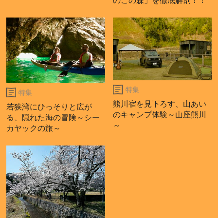
のこの森」を徹底解剖！！
特集
特集
熊川宿を見下ろす、山あい
若狭湾にひっそりと広が
のキャンプ体験～山座熊川
る、隠れた海の冒険～シー
～
カヤックの旅～