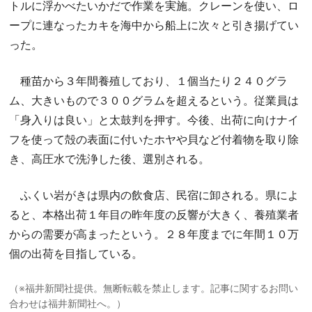
トルに浮かべたいかだで作業を実施。クレーンを使い、ロ
ープに連なったカキを海中から船上に次々と引き揚げてい
った。
種苗から３年間養殖しており、１個当たり２４０グラ
ム、大きいもので３００グラムを超えるという。従業員は
「身入りは良い」と太鼓判を押す。今後、出荷に向けナイ
フを使って殻の表面に付いたホヤや貝など付着物を取り除
き、高圧水で洗浄した後、選別される。
ふくい岩がきは県内の飲食店、民宿に卸される。県によ
ると、本格出荷１年目の昨年度の反響が大きく、養殖業者
からの需要が高まったという。２８年度までに年間１０万
個の出荷を目指している。
（※福井新聞社提供。無断転載を禁止します。記事に関するお問い
合わせは福井新聞社へ。）