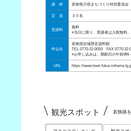
講 師
若狭熊川宿まちづくり特別委員会
定 員
３０名
無料
受講料
※当日に限り、受講者は入館無料。
若狭国吉城歴史資料館
申込先
TEL.0770-32-0050 FAX.0770-32-
※お申し込みは、開館日の午前9時
URL
https://www.town.fukui-mihama.lg.j
観光スポット
若狭路