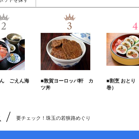
2
3
4
えん ごえん海
■敦賀ヨーロッパ軒 カ
■割烹 おとり
ツ丼
巻）
ス
要チェック！珠玉の若狭路めぐり