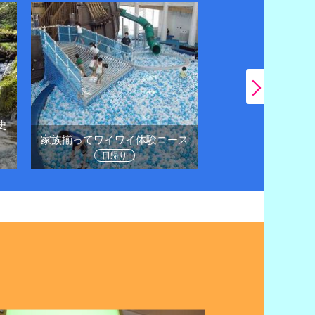
史
日帰りドライブで
家族揃ってワイワイ体験コース
に
日帰り
日帰り