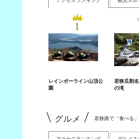
アクセスランキング
観光スポ
1
レインボーライン山頂公
若狭瓜割名
園
の滝
グルメ
若狭路で「食べる」
アクセスランキング
グルメス