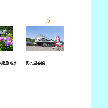
5
狭瓜割名水
梅の里会館