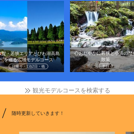
心おだやかに若狭と小浜の歴
敦賀・若狭エリアとびわ湖高島
散策
を巡る広域モデルコース
半日
日帰り・1泊2日・他
観光モデルコースを検索する
随時更新していきます！