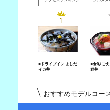
1
■ドライブイン よしだ
■食彩 ご
イカ丼
鮮丼
おすすめモデルコー