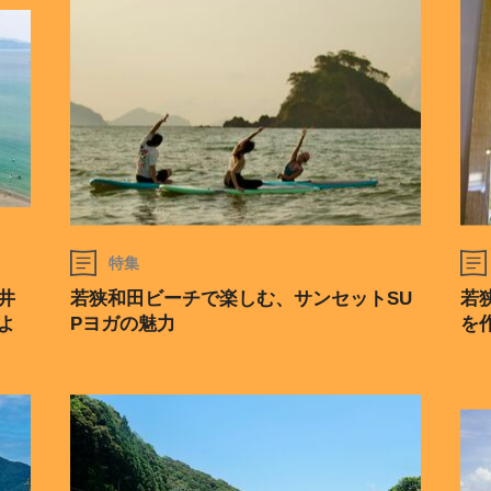
特集
井
若狭和田ビーチで楽しむ、サンセットSU
若
よ
Pヨガの魅力
を