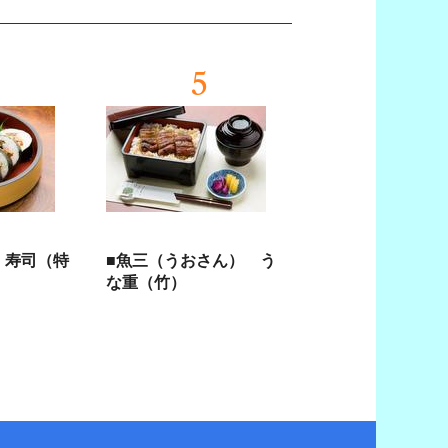
5
 寿司（特
■魚三（うおさん） う
な重（竹）