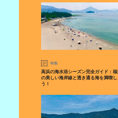
特集
高浜の海水浴シーズン完全ガイド：福
の美しい海岸線と透き通る海を満喫し
う！