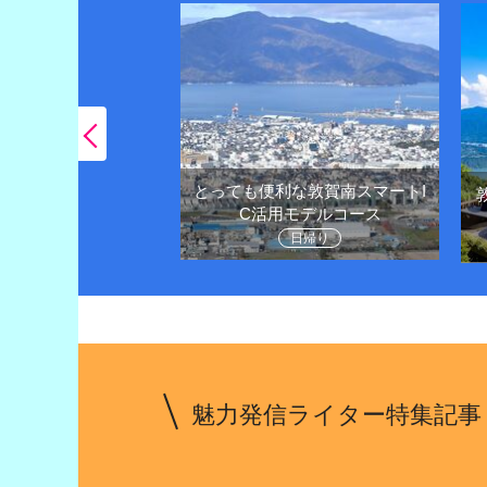
とっても便利な敦賀南スマートI
王様越前がにや観光
C活用モデルコース
堪能しよう
日帰り
1泊２日
魅力発信ライター特集記事