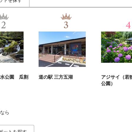
ットを探す
2
3
4
水公園 瓜割
道の駅 三方五湖
アジサイ（若
公園）
なら
ポットを探す