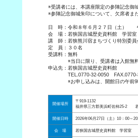
※受講者には、本講座限定の参陣記念御城
※参陣記念御城朱印について、欠席者ま
日 時：令和８年６月２７日（土） 
会 場：若狭国吉城歴史資料館 学習室
講 師：若狭熊川宿まちづくり特別委員
定 員：３０名
受講料：無料
※当日に限り、受講者は入館無
申込先：若狭国吉城歴史資料館
TEL.0770-32-0050 FAX.0770-3
※お申し込みは、開館日の午前9時
〒919-1132
開催場所
福井県三方郡美浜町佐柿25-2 
開催日時
2026年06月27日（土）10：00～2
会 場
若狭国吉城歴史資料館 学習室