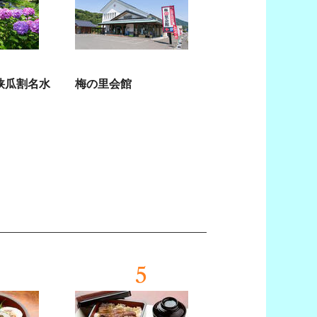
狭瓜割名水
梅の里会館
5