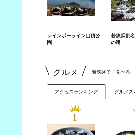
レインボーライン山頂公
若狭瓜割名
園
の滝
グルメ
若狭路で「食べる」
アクセスランキング
グルメス
1