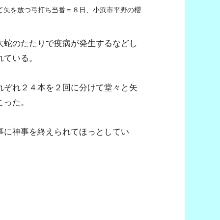
て矢を放つ弓打ち当番＝８日、小浜市平野の櫻
大蛇のたたりで疫病が発生するなどし
れている。
れぞれ２４本を２回に分けて堂々と矢
こった。
事に神事を終えられてほっとしてい