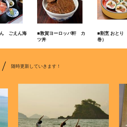
えん ごえん海
■敦賀ヨーロッパ軒 カ
■割烹 おとり
ツ丼
巻）
随時更新していきます！