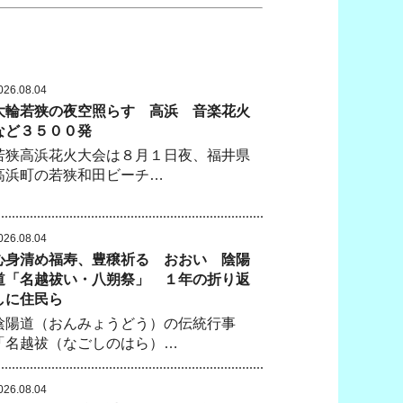
026.08.04
大輪若狭の夜空照らす 高浜 音楽花火
など３５００発
若狭高浜花火大会は８月１日夜、福井県
高浜町の若狭和田ビーチ…
026.08.04
心身清め福寿、豊穣祈る おおい 陰陽
道「名越祓い・八朔祭」 １年の折り返
しに住民ら
陰陽道（おんみょうどう）の伝統行事
「名越祓（なごしのはら）…
026.08.04