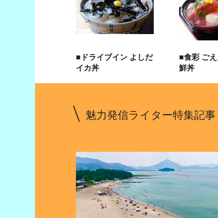
■ドライブイン よしだ
■食彩 ご
イカ丼
鮮丼
魅力発信ライター特集記事