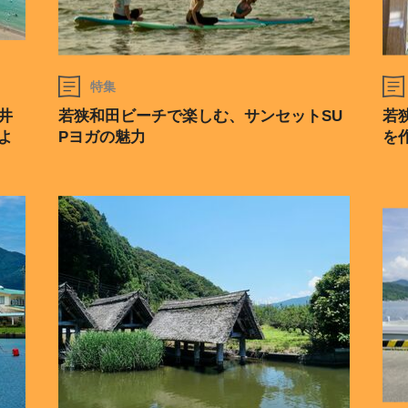
特集
井
若狭和田ビーチで楽しむ、サンセットSU
若
よ
Pヨガの魅力
を