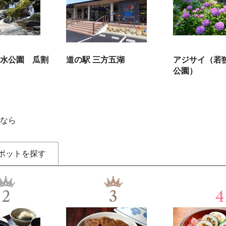
水公園 瓜割
道の駅 三方五湖
アジサイ（若
公園）
なら
ポットを探す
2
3
4