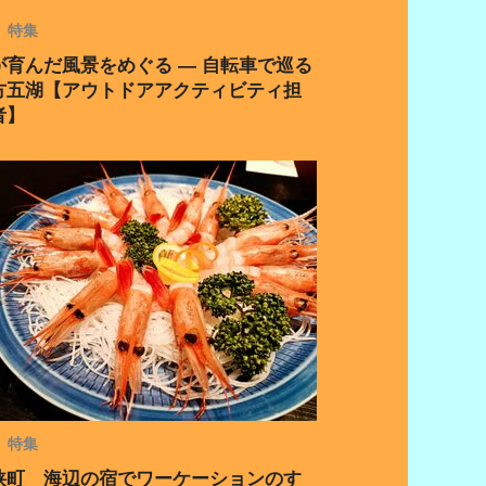
特集
が育んだ風景をめぐる ― 自転車で巡る
方五湖【アウトドアアクティビティ担
者】
特集
狭町 海辺の宿でワーケーションのす