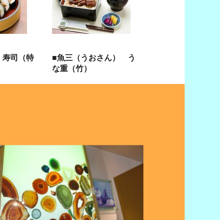
 寿司（特
■魚三（うおさん） う
な重（竹）