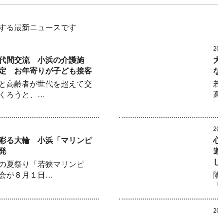
する最新ニュースです
2
代間交流 小浜の介護施
定 お年寄りが子ども接客
と高齢者が世代を超えて交
くろうと、…
2
彩る大輪 小浜「マリンピ
発
の夏祭り「若狭マリンピ
会が８月１日…
2