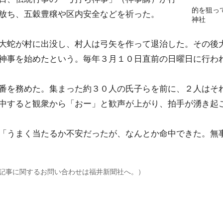
的を狙っ
放ち、五穀豊穣や区内安全などを祈った。
神社
大蛇が村に出没し、村人は弓矢を作って退治した。その後
神事を始めたという。毎年３月１０日直前の日曜日に行わ
番を務めた。集まった約３０人の氏子らを前に、２人はそ
中すると観衆から「おー」と歓声が上がり、拍手が湧き起
「うまく当たるか不安だったが、なんとか命中できた。無
記事に関するお問い合わせは福井新聞社へ。）