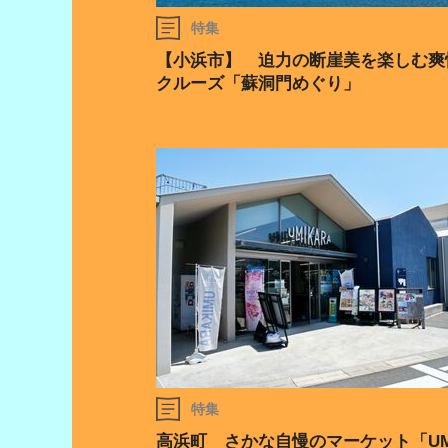
特集
【小浜市】 迫力の断崖美を楽しむ爽
クルーズ「蘇洞門めぐり」
特集
高浜町 さかな自慢のマーケット「UM