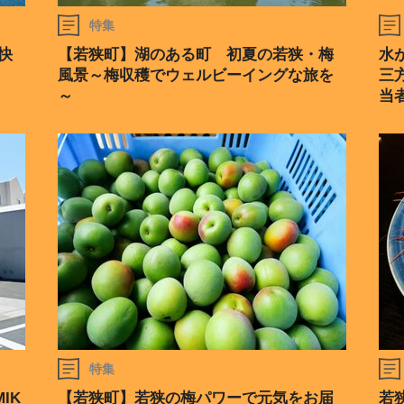
特集
快
【若狭町】湖のある町 初夏の若狭・梅
水
風景～梅収穫でウェルビーイングな旅を
三
～
当
特集
IK
【若狭町】若狭の梅パワーで元気をお届
若