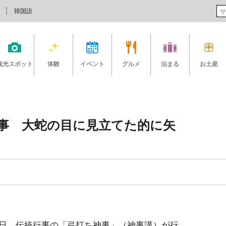
韓国語
観光スポット
体験
イベント
グルメ
泊まる
お土産
事 大蛇の目に見立てた的に矢
日、伝統行事の「弓打ち神事」（神事講）が行