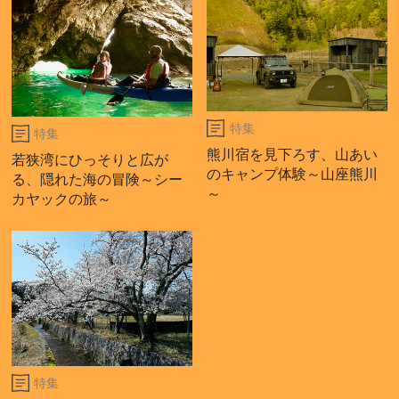
特集
特集
熊川宿を見下ろす、山あい
若狭湾にひっそりと広が
のキャンプ体験～山座熊川
る、隠れた海の冒険～シー
～
カヤックの旅～
特集