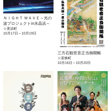
ＮＩＧＨＴ ＷＡＶＥ～光の
波プロジェクトin水晶浜～
☆美浜町
10月17日～10月19日
三方石観世音正当御開帳
☆若狭町
10月16日～10月20日