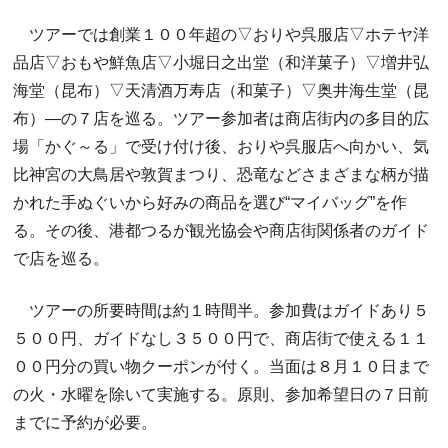
ツアーでは創業１００年超の▽おりや呉服店▽ホテヤ洋
品店▽おもや鮮魚店▽小堀日之出堂（和洋菓子）▽増井弘
海堂（昆布）▽天清酒万寿店（和菓子）▽奥井海生堂（昆
布）―の７店を巡る。ツアー参加者は商店街内の多目的広
場「かぐ～る」で受け付け後、おりや呉服店へ向かい、気
比神宮の大鳥居や敦賀まつり、恐竜などさまざまな柄が描
かれた手ぬぐいから好みの商品を選び“マイバッグ”を作
る。その後、港都つるが観光協会や商店街関係者のガイド
で店を巡る。
ツアーの所要時間は約１時間半。参加費はガイドあり５
５００円、ガイドなし３５００円で、商店街で使える１１
００円分の買い物クーポンが付く。当面は８月１０日まで
の火・水曜を除いて実施する。原則、参加希望日の７日前
までに予約が必要。