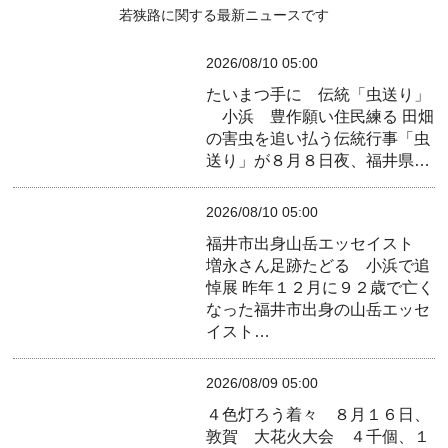
若狭路に関する最新ニュースです
2026/08/10 05:00
たいまつ手に 伝統「虫送り」
小浜 豊作願い住民練る
田畑
の害虫を追い払う伝統行事「虫
送り」が８月８日夜、福井県…
2026/08/10 05:00
福井市出身山岳エッセイスト
増永さん足跡たどる 小浜で追
悼展
昨年１２月に９２歳で亡く
なった福井市出身の山岳エッセ
イスト…
2026/08/09 05:00
４色灯ろう着々 ８月１６日、
敦賀 大花火大会 ４千個、１