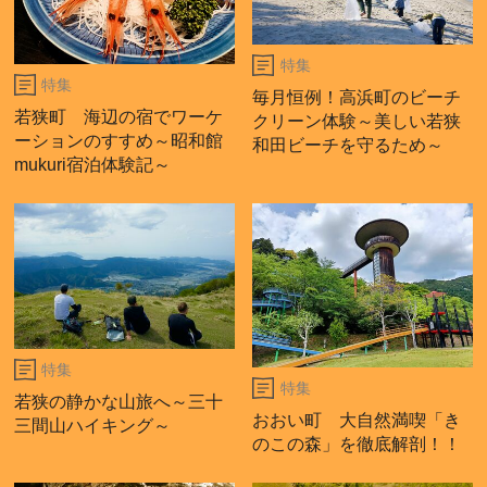
特集
特集
毎月恒例！高浜町のビーチ
若狭町 海辺の宿でワーケ
クリーン体験～美しい若狭
ーションのすすめ～昭和館
和田ビーチを守るため～
mukuri宿泊体験記～
特集
特集
若狭の静かな山旅へ～三十
おおい町 大自然満喫「き
三間山ハイキング～
のこの森」を徹底解剖！！