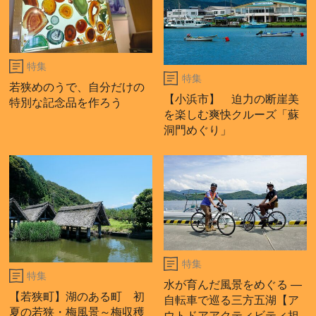
特集
特集
若狭めのうで、自分だけの
【小浜市】 迫力の断崖美
特別な記念品を作ろう
を楽しむ爽快クルーズ「蘇
洞門めぐり」
特集
特集
水が育んだ風景をめぐる ―
【若狭町】湖のある町 初
自転車で巡る三方五湖【ア
夏の若狭・梅風景～梅収穫
ウトドアアクティビティ担