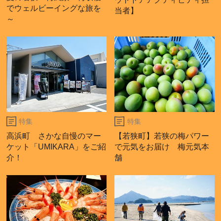
でウェルビーイングな旅を
当者】
～
特集
特集
高浜町 さかな自慢のマー
【若狭町】若狭の梅パワー
ケット「UMIKARA」をご紹
で元気をお届け 梅元気本
介！
舗