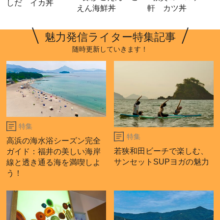
しだ イカ丼
えん海鮮丼
軒 カツ丼
魅力発信ライター特集記事
随時更新していきます！
特集
特集
高浜の海水浴シーズン完全
若狭和田ビーチで楽しむ、
ガイド：福井の美しい海岸
サンセットSUPヨガの魅力
線と透き通る海を満喫しよ
う！