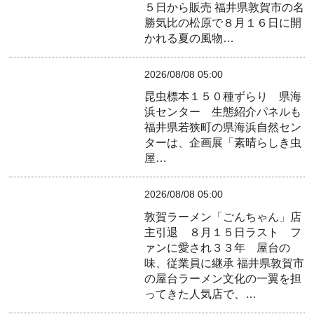
５日から販売
福井県敦賀市の名
勝気比の松原で８月１６日に開
かれる夏の風物…
2026/08/08 05:00
昆虫標本１５０種ずらり 県海
浜センター 生態紹介パネルも
福井県若狭町の県海浜自然セン
ターは、企画展「素晴らしき虫
屋…
2026/08/08 05:00
敦賀ラーメン「ごんちゃん」店
主引退 ８月１５日ラスト フ
ァンに愛され３３年 屋台の
味、従業員に継承
福井県敦賀市
の屋台ラーメン文化の一翼を担
ってきた人気店で、…