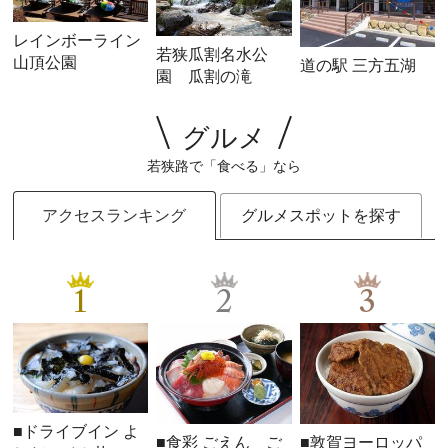
レインボーライン
若狭瓜割名水公
山頂公園
道の駅 三方五湖
園 瓜割の滝
グルメ
若狭路で「食べる」なら
アクセスランキング
グルメスポットを探す
1
2
3
■ドライブイン よ
■食彩 ごえん ご
■敦賀ヨーロッパ