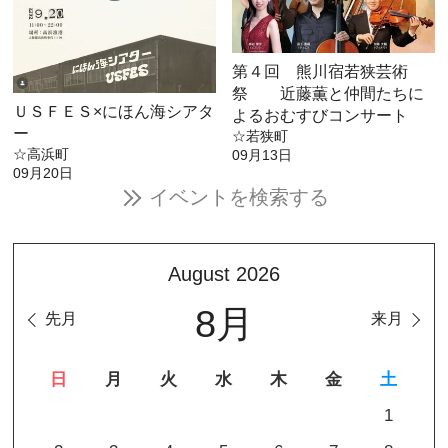
第４回 熊川宿若狭芸術
祭 近藤薫と仲間たちに
ＵＳＦＥＳ×にほん海シアタ
よるおむすびコンサート
ー
☆若狭町
☆高浜町
09月13日
09月20日
イベントを検索する
August 2026
8月
先月
来月
日
月
火
水
木
金
土
1