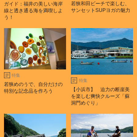
若狭和田ビーチで楽しむ、
ガイド：福井の美しい海岸
サンセットSUPヨガの魅力
線と透き通る海を満喫しよ
う！
特集
特集
若狭めのうで、自分だけの
【小浜市】 迫力の断崖美
特別な記念品を作ろう
を楽しむ爽快クルーズ「蘇
洞門めぐり」