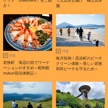
ケット「UMIKARA」をご紹
で元気をお届け 梅元気本
介！
舗
特集
特集
毎月恒例！高浜町のビーチ
若狭町 海辺の宿でワーケ
クリーン体験～美しい若狭
ーションのすすめ～昭和館
和田ビーチを守るため～
mukuri宿泊体験記～