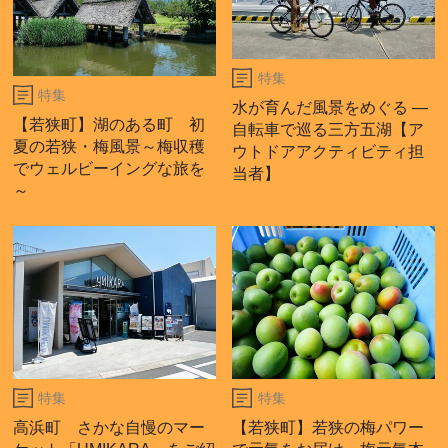
特集
特集
水が育んだ風景をめぐる ―
【若狭町】湖のある町 初
自転車で巡る三方五湖【ア
夏の若狭・梅風景～梅収穫
ウトドアアクティビティ担
でウェルビーイングな旅を
当者】
～
特集
特集
高浜町 さかな自慢のマー
【若狭町】若狭の梅パワー