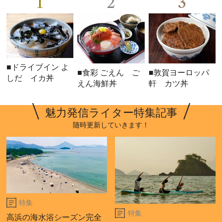
1
2
3
■ドライブイン よ
■食彩 ごえん ご
■敦賀ヨーロッパ
しだ イカ丼
えん海鮮丼
軒 カツ丼
魅力発信ライター特集記事
随時更新していきます！
特集
特集
高浜の海水浴シーズン完全