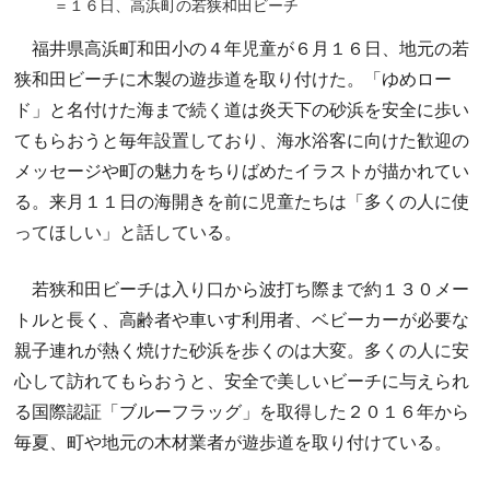
＝１６日、高浜町の若狭和田ビーチ
福井県高浜町和田小の４年児童が６月１６日、地元の若
狭和田ビーチに木製の遊歩道を取り付けた。「ゆめロー
ド」と名付けた海まで続く道は炎天下の砂浜を安全に歩い
てもらおうと毎年設置しており、海水浴客に向けた歓迎の
メッセージや町の魅力をちりばめたイラストが描かれてい
る。来月１１日の海開きを前に児童たちは「多くの人に使
ってほしい」と話している。
若狭和田ビーチは入り口から波打ち際まで約１３０メー
トルと長く、高齢者や車いす利用者、ベビーカーが必要な
親子連れが熱く焼けた砂浜を歩くのは大変。多くの人に安
心して訪れてもらおうと、安全で美しいビーチに与えられ
る国際認証「ブルーフラッグ」を取得した２０１６年から
毎夏、町や地元の木材業者が遊歩道を取り付けている。