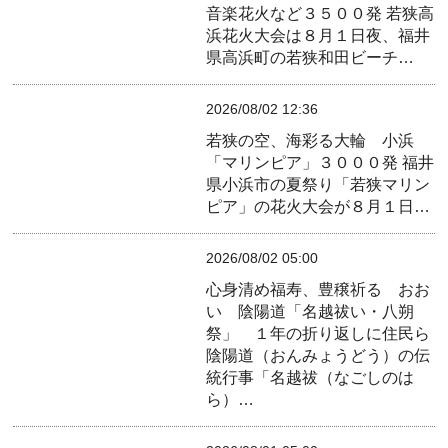
音楽花火など３５００発
若狭高
浜花火大会は８月１日夜、福井
県高浜町の若狭和田ビーチ…
2026/08/02 12:36
若狭の空、海彩る大輪 小浜
「マリンピア」３０００発
福井
県小浜市の夏祭り「若狭マリン
ピア」の花火大会が８月１日…
2026/08/02 05:00
心身清め福寿、豊穣祈る おお
い 陰陽道「名越祓い・八朔
祭」 １年の折り返しに住民ら
陰陽道（おんみょうどう）の伝
統行事「名越祓（なごしのは
ら）…