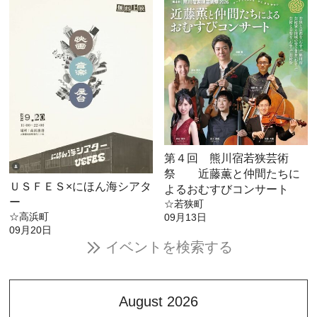
第４回 熊川宿若狭芸術
祭 近藤薫と仲間たちに
ＵＳＦＥＳ×にほん海シアタ
よるおむすびコンサート
ー
☆若狭町
☆高浜町
09月13日
09月20日
イベントを検索する
August 2026