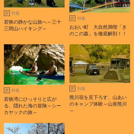
特集
特集
若狭の静かな山旅へ～三十
おおい町 大自然満喫「き
三間山ハイキング～
のこの森」を徹底解剖！！
特集
特集
熊川宿を見下ろす、山あい
若狭湾にひっそりと広が
のキャンプ体験～山座熊川
る、隠れた海の冒険～シー
～
カヤックの旅～