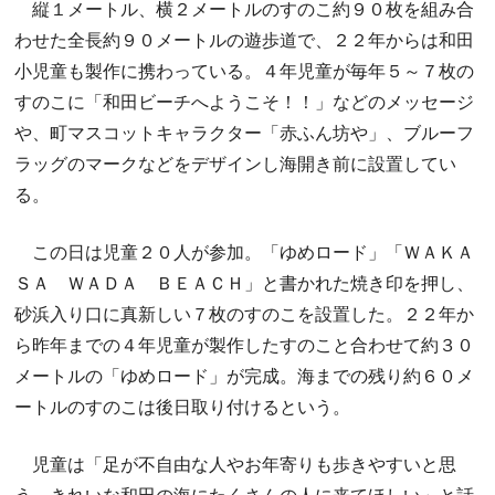
縦１メートル、横２メートルのすのこ約９０枚を組み合
わせた全長約９０メートルの遊歩道で、２２年からは和田
小児童も製作に携わっている。４年児童が毎年５～７枚の
すのこに「和田ビーチへようこそ！！」などのメッセージ
や、町マスコットキャラクター「赤ふん坊や」、ブルーフ
ラッグのマークなどをデザインし海開き前に設置してい
る。
この日は児童２０人が参加。「ゆめロード」「ＷＡＫＡ
ＳＡ ＷＡＤＡ ＢＥＡＣＨ」と書かれた焼き印を押し、
砂浜入り口に真新しい７枚のすのこを設置した。２２年か
ら昨年までの４年児童が製作したすのこと合わせて約３０
メートルの「ゆめロード」が完成。海までの残り約６０メ
ートルのすのこは後日取り付けるという。
児童は「足が不自由な人やお年寄りも歩きやすいと思