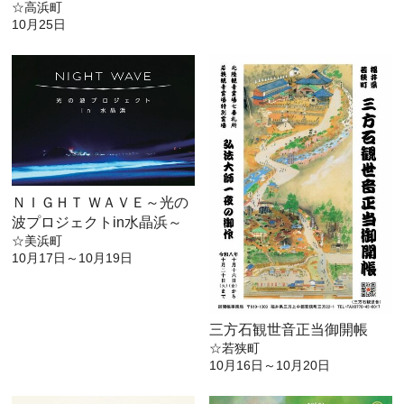
☆高浜町
10月25日
ＮＩＧＨＴ ＷＡＶＥ～光の
波プロジェクトin水晶浜～
☆美浜町
10月17日～10月19日
三方石観世音正当御開帳
☆若狭町
10月16日～10月20日