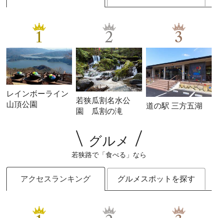
1
2
3
レインボーライン
若狭瓜割名水公
山頂公園
道の駅 三方五湖
園 瓜割の滝
グルメ
若狭路で「食べる」なら
アクセスランキング
グルメスポットを探す