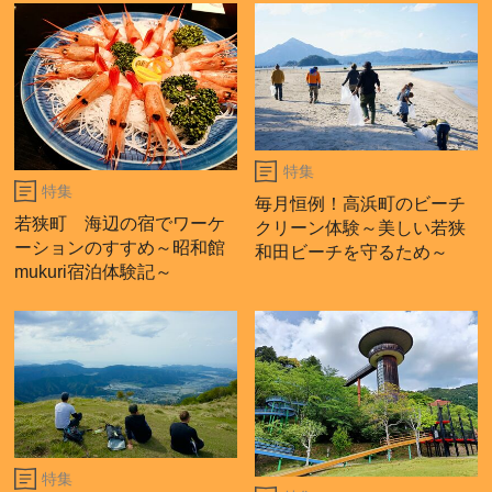
特集
特集
毎月恒例！高浜町のビーチ
若狭町 海辺の宿でワーケ
クリーン体験～美しい若狭
ーションのすすめ～昭和館
和田ビーチを守るため～
mukuri宿泊体験記～
特集