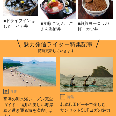
■ドライブイン よ
■食彩 ごえん ご
■敦賀ヨーロッパ
しだ イカ丼
えん海鮮丼
軒 カツ丼
魅力発信ライター特集記事
随時更新していきます！
特集
特集
高浜の海水浴シーズン完全
若狭和田ビーチで楽しむ、
ガイド：福井の美しい海岸
サンセットSUPヨガの魅力
線と透き通る海を満喫しよ