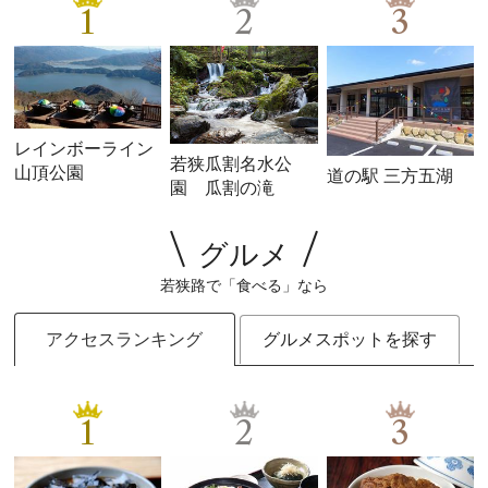
1
2
3
レインボーライン
若狭瓜割名水公
山頂公園
道の駅 三方五湖
園 瓜割の滝
グルメ
若狭路で「食べる」なら
アクセスランキング
グルメスポットを探す
1
2
3