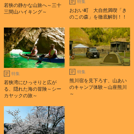
特集
若狭の静かな山旅へ～三十
おおい町 大自然満喫「き
三間山ハイキング～
のこの森」を徹底解剖！！
特集
特集
熊川宿を見下ろす、山あい
若狭湾にひっそりと広が
のキャンプ体験～山座熊川
る、隠れた海の冒険～シー
～
カヤックの旅～