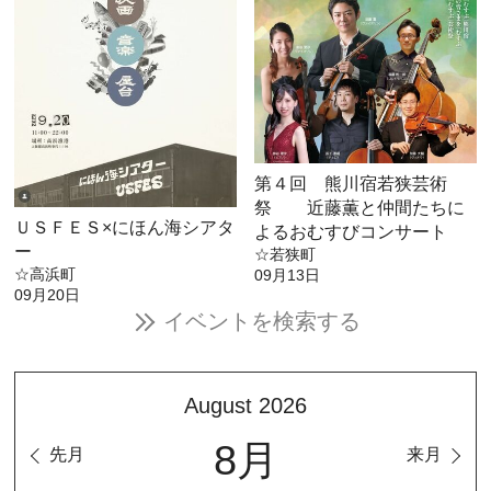
第４回 熊川宿若狭芸術
祭 近藤薫と仲間たちに
ＵＳＦＥＳ×にほん海シアタ
よるおむすびコンサート
ー
☆若狭町
☆高浜町
09月13日
09月20日
イベントを検索する
August 2026
8月
先月
来月