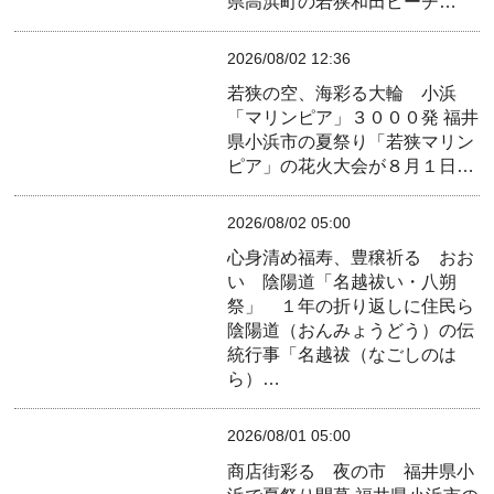
県高浜町の若狭和田ビーチ…
2026/08/02 12:36
若狭の空、海彩る大輪 小浜
「マリンピア」３０００発
福井
県小浜市の夏祭り「若狭マリン
ピア」の花火大会が８月１日…
2026/08/02 05:00
心身清め福寿、豊穣祈る おお
い 陰陽道「名越祓い・八朔
祭」 １年の折り返しに住民ら
陰陽道（おんみょうどう）の伝
統行事「名越祓（なごしのは
ら）…
2026/08/01 05:00
商店街彩る 夜の市 福井県小