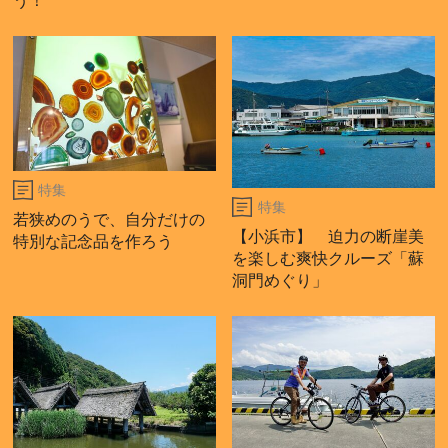
う！
特集
特集
若狭めのうで、自分だけの
【小浜市】 迫力の断崖美
特別な記念品を作ろう
を楽しむ爽快クルーズ「蘇
洞門めぐり」