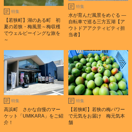
特集
特集
水が育んだ風景をめぐる ―
【若狭町】湖のある町 初
自転車で巡る三方五湖【ア
夏の若狭・梅風景～梅収穫
ウトドアアクティビティ担
でウェルビーイングな旅を
当者】
～
特集
特集
高浜町 さかな自慢のマー
【若狭町】若狭の梅パワー
ケット「UMIKARA」をご紹
で元気をお届け 梅元気本
介！
舗