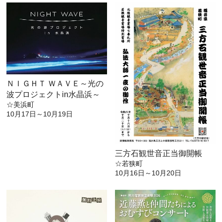
ＮＩＧＨＴ ＷＡＶＥ～光の
波プロジェクトin水晶浜～
☆美浜町
10月17日～10月19日
三方石観世音正当御開帳
☆若狭町
10月16日～10月20日