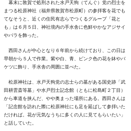
幕末に敦賀で処刑された水戸天狗（てんぐ）党の烈士を
まつる松原神社（福井県敦賀市松原町）の参拝客を花でも
てなそうと、近くの住民有志らでつくるグループ「花と
も」は６月５日、神社境内の手水舎に色鮮やかなアジサイ
やバラを飾った。
西田さんが中心となり６年前から続けており、この日は
早朝から５人で作業。紫や白、青、ピンク色の花を鉢やバ
ケツに飾り、手水舎の周囲に並べた。
松原神社は、水戸天狗党の志士らの墓がある国史跡「武
田耕雲斎等墓」や水戸烈士記念館（ともに松島町２丁目）
から車道を挟んだ、やや奥まった場所にある。西田さんは
「記念館を訪れた際に松原神社にも足を延ばして参拝いた
だければ。花が元気なうちに多くの人に見てもらいたい」
と話していた。