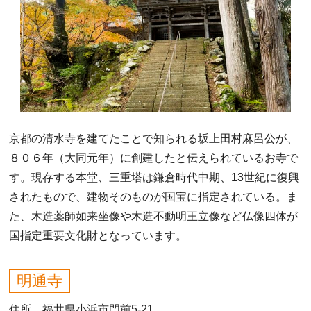
京都の清水寺を建てたことで知られる坂上田村麻呂公が、
８０６年（大同元年）に創建したと伝えられているお寺で
す。現存する本堂、三重塔は鎌倉時代中期、13世紀に復興
されたもので、建物そのものが国宝に指定されている。ま
た、木造薬師如来坐像や木造不動明王立像など仏像四体が
国指定重要文化財となっています。
明通寺
住所 福井県小浜市門前5-21