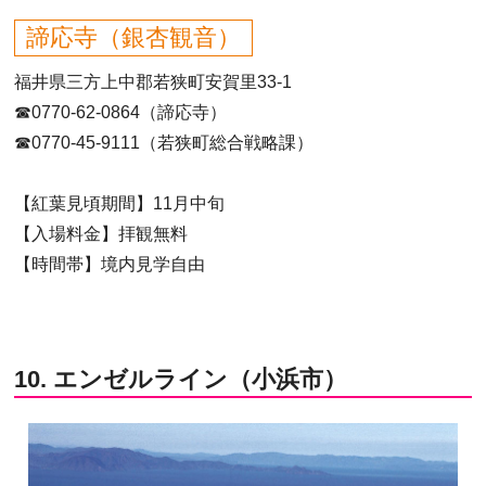
諦応寺（銀杏観音）
福井県三方上中郡若狭町安賀里33-1
☎0770-62-0864（諦応寺）
☎0770-45-9111（若狭町総合戦略課）
【紅葉見頃期間】11月中旬
【入場料金】拝観無料
【時間帯】境内見学自由
10. エンゼルライン（小浜市）