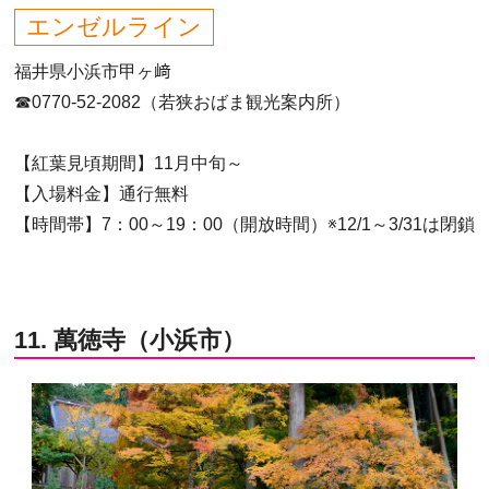
エンゼルライン
福井県小浜市甲ヶ﨑
☎0770-52-2082（若狭おばま観光案内所）
【紅葉見頃期間】11月中旬～
【入場料金】通行無料
【時間帯】7：00～19：00（開放時間）※12/1～3/31は閉鎖
11. 萬徳寺（小浜市）