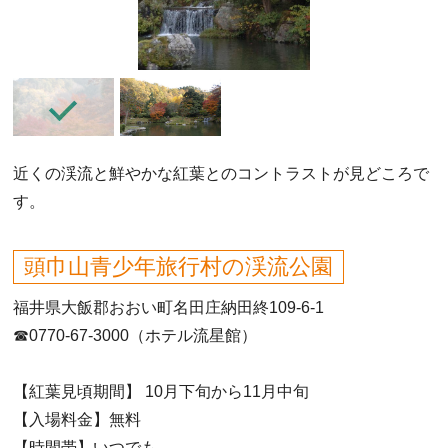
近くの渓流と鮮やかな紅葉とのコントラストが見どころで
す。
頭巾山青少年旅行村の渓流公園
福井県大飯郡おおい町名田庄納田終109-6-1
☎0770-67-3000（ホテル流星館）
【紅葉見頃期間】 10月下旬から11月中旬
【入場料金】無料
【時間帯】いつでも