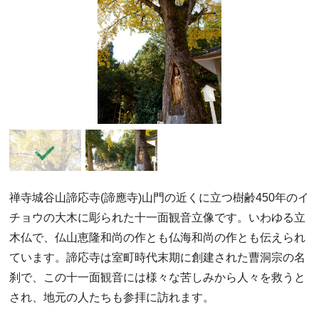
禅寺城谷山諦応寺(諦應寺)山門の近くに立つ樹齢450年のイ
チョウの大木に彫られた十一面観音立像です。いわゆる立
木仏で、仏山恵隆和尚の作とも仏海和尚の作とも伝えられ
ています。諦応寺は室町時代末期に創建された曹洞宗の名
刹で、この十一面観音には様々な苦しみから人々を救うと
され、地元の人たちも参拝に訪れます。