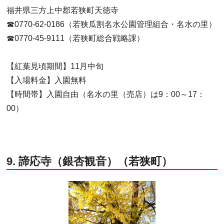
福井県三方上中郡若狭町天徳寺
☎0770-62-0186（若狭瓜割名水公園管理組合・名水の里）
☎0770-45-9111（若狭町総合戦略課）
【紅葉見頃期間】11月中旬
【入場料金】入園無料
【時間帯】入園自由（名水の里（売店）は9：00～17：
00）
9. 諦応寺（銀杏観音）（若狭町）