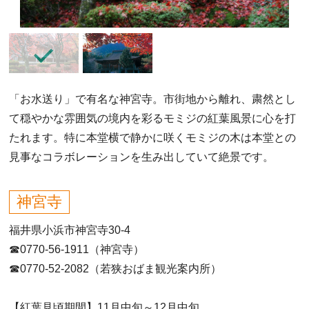
「お水送り」で有名な神宮寺。市街地から離れ、粛然とし
て穏やかな雰囲気の境内を彩るモミジの紅葉風景に心を打
たれます。特に本堂横で静かに咲くモミジの木は本堂との
見事なコラボレーションを生み出していて絶景です。
神宮寺
福井県小浜市神宮寺30-4
☎0770-56-1911（神宮寺）
☎0770-52-2082（若狭おばま観光案内所）
【紅葉見頃期間】11月中旬～12月中旬