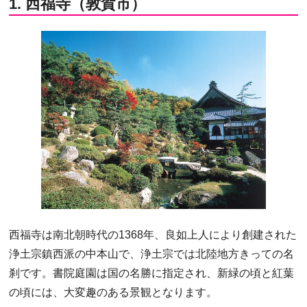
1. 西福寺（敦賀市）
西福寺は南北朝時代の1368年、良如上人により創建された
浄土宗鎮西派の中本山で、浄土宗では北陸地方きっての名
刹です。書院庭園は国の名勝に指定され、新緑の頃と紅葉
の頃には、大変趣のある景観となります。