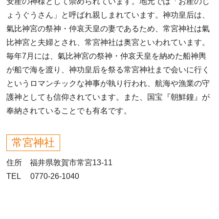
安産の神様として崇められています。地元では「お産のじ
ょうぐうさん」と呼ばれ親しまれています。神功皇后は、
氣比神宮の祭神・仲哀天皇の妻であるため、常宮神社は氣
比神宮と夫婦とされ、常宮神社は奥宮といわれています。
毎年7月には、氣比神宮の祭神・仲哀天皇を納めた船神輿
が船で海を渡り、神功皇后を祭る常宮神社まで会いに行く
というロマンチックな神事が執り行われ、航海や漁業の守
護神としても信仰されています。また、国宝『朝鮮鐘』が
奉納されていることでも有名です。
常宮神社
住所 福井県敦賀市常宮13-11
TEL 0770-26-1040