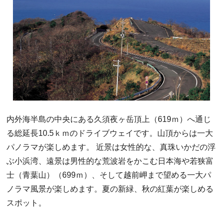
内外海半島の中央にある久須夜ヶ岳頂上（619ｍ）へ通じ
る総延長10.5ｋｍのドライブウェイです。山頂からは一大
パノラマが楽しめます。 近景は女性的な、真珠いかだの浮
ぶ小浜湾、遠景は男性的な荒波岩をかこむ日本海や若狭富
士（青葉山）（699ｍ）、そして越前岬まで望める一大パ
ノラマ風景が楽しめます。夏の新緑、秋の紅葉が楽しめる
スポット。