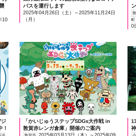
襲
バスを運行します
ン
2025年04月26日（土）～2025年11月24日
（月）
年10
町
0
デジ
「かいじゅうステップSDGs大作戦 in
1
中！
敦賀赤レンガ倉庫」開催のご案内
神
2025年03月13日（木）～2025年09
高浜
敦賀市