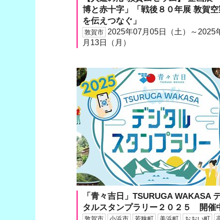
博と赤十字」「戦後８０年展 敦賀空
を伝えつなぐ」
2025年07月05日（土）～2025
敦賀市
月13日（月）
「青々吉日」TSURUGA WAKASA 
タルスタンプラリー２０２５ 開催
敦賀市
小浜市
若狭町
美浜町
おおい町