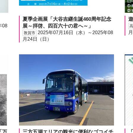
夏季企画展「大谷吉継生誕460周年記念
年08
展～拝啓、四百六十の君へ～」
月
2025年07月16日（水）～2025年08
敦賀市
月24日（日）
「万
三方五湖エリアの観光に便利なゴコイチ