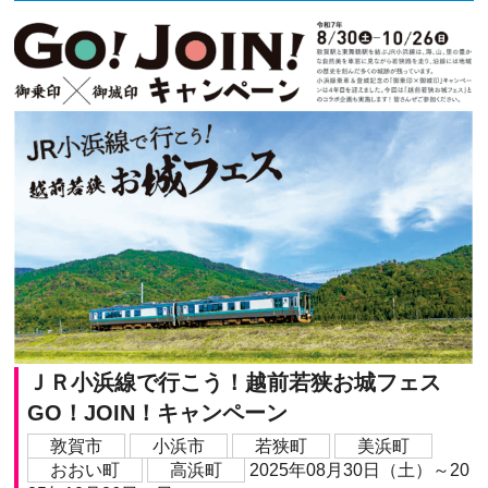
ＪＲ小浜線で行こう！越前若狭お城フェス
GO！JOIN！キャンペーン
敦賀市
小浜市
若狭町
美浜町
おおい町
高浜町
2025年08月30日（土）～20