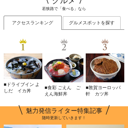
グルメ
若狭路で「食べる」なら
アクセスランキング
グルメスポットを探す
1
2
3
■ドライブイン よ
■食彩 ごえん ご
■敦賀ヨーロッパ
しだ イカ丼
えん海鮮丼
軒 カツ丼
魅力発信ライター特集記事
随時更新していきます！