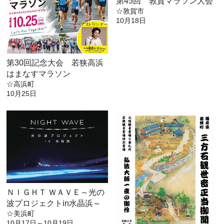
第45回 敦賀マラソン大会
☆敦賀市
10月18日
第30回記念大会 若狭高浜
はまなすマラソン
☆高浜町
10月25日
ＮＩＧＨＴ ＷＡＶＥ～光の
波プロジェクトin水晶浜～
☆美浜町
10月17日～10月19日