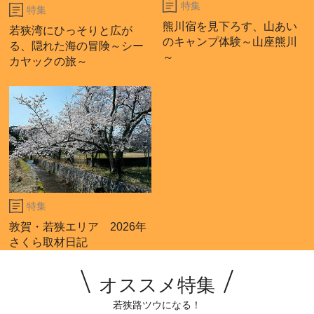
特集
特集
熊川宿を見下ろす、山あい
若狭湾にひっそりと広が
のキャンプ体験～山座熊川
る、隠れた海の冒険～シー
～
カヤックの旅～
特集
敦賀・若狭エリア 2026年
さくら取材日記
オススメ特集
若狭路ツウになる！