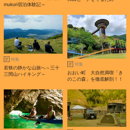
mukuri宿泊体験記～
特集
特集
若狭の静かな山旅へ～三十
おおい町 大自然満喫「き
三間山ハイキング～
のこの森」を徹底解剖！！