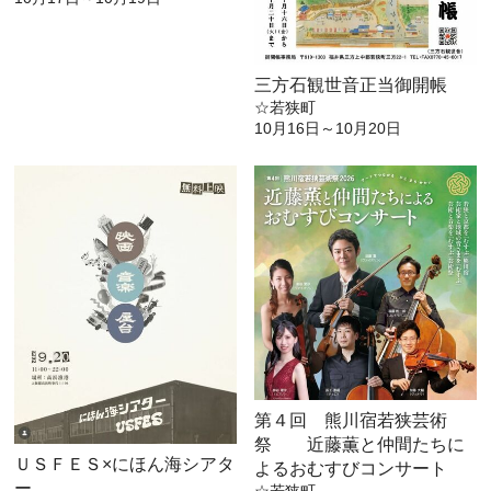
三方石観世音正当御開帳
☆若狭町
10月16日～10月20日
第４回 熊川宿若狭芸術
祭 近藤薫と仲間たちに
ＵＳＦＥＳ×にほん海シアタ
よるおむすびコンサート
ー