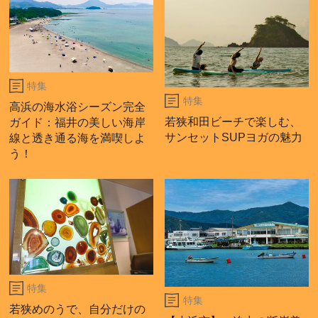
特集
特集
高浜の海水浴シーズン完全
若狭和田ビーチで楽しむ、
ガイド：福井の美しい海岸
サンセットSUPヨガの魅力
線と透き通る海を満喫しよ
う！
特集
特集
若狭めのうで、自分だけの