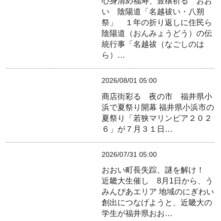
心身清め福寿、豊穣祈る おお
い 陰陽道「名越祓い・八朔
祭」 １年の折り返しに住民ら
陰陽道（おんみょうどう）の伝
統行事「名越祓（なごしのは
ら）…
2026/08/01 05:00
商店街彩る 夜の市 福井県小
浜で夏祭り開幕
福井県小浜市の
夏祭り「若狭マリンピア２０２
６」が７月３１日…
2026/07/31 05:00
おおい町長失踪、謎を解け！
近畿大生催し 8月1日から、う
みんぴあエリア
地域のにぎわい
創出につなげようと、近畿大の
学生が福井県おお…