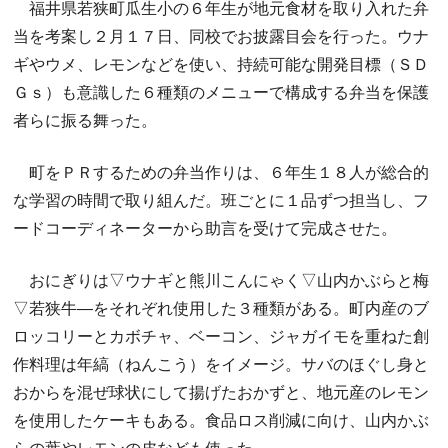
福井県若狭町瓜生小の６年生が地元食材を取り入れた弁
当を考案し２月１７日、同校でお披露目会を行った。ウナ
ギやウメ、レモンなどを使い、持続可能な開発目標（ＳＤ
Ｇｓ）も意識した６種類のメニューで構成する弁当を保護
者らに振る舞った。
町をＰＲするための弁当作りは、６年生１８人が総合的
な学習の時間で取り組んだ。班ごとに１品ずつ担当し、フ
ードコーディネーターから助言を受けて完成させた。
おにぎりは▽ウナギと熊川こんにゃく▽山内かぶらと梅
▽若狭牛―をそれぞれ使用した３種類がある。町内産のブ
ロッコリーとカボチャ、ベーコン、ジャガイモを重ねた創
作料理は年縞（ねんこう）をイメージ。サバのほぐし身と
おからを混ぜ球状にして揚げたおかずと、地元産のレモン
を使用したケーキもある。食品ロス削減に向け、山内かぶ