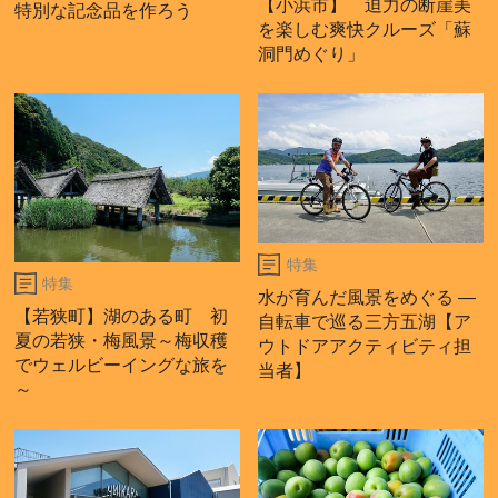
【小浜市】 迫力の断崖美
特別な記念品を作ろう
を楽しむ爽快クルーズ「蘇
洞門めぐり」
特集
特集
水が育んだ風景をめぐる ―
【若狭町】湖のある町 初
自転車で巡る三方五湖【ア
夏の若狭・梅風景～梅収穫
ウトドアアクティビティ担
でウェルビーイングな旅を
当者】
～