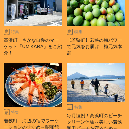
特集
特集
高浜町 さかな自慢のマー
【若狭町】若狭の梅パワー
ケット「UMIKARA」をご紹
で元気をお届け 梅元気本
介！
舗
特集
特集
毎月恒例！高浜町のビーチ
若狭町 海辺の宿でワーケ
クリーン体験～美しい若狭
ーションのすすめ～昭和館
和田ビーチを守るため～