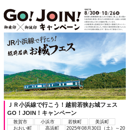
ＪＲ小浜線で行こう！越前若狭お城フェス
GO！JOIN！キャンペーン
敦賀市
小浜市
若狭町
美浜町
おおい町
高浜町
2025年08月30日（土）～20