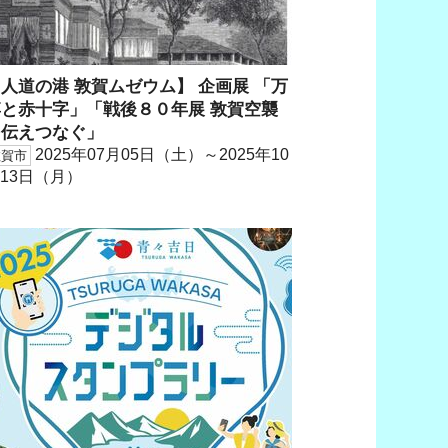
人道の港 敦賀ムゼウム】 企画展 「万
博と赤十字」「戦後８０年展 敦賀空襲
を伝えつなぐ」
2025年07月05日（土）～2025年10
敦賀市
13日（月）