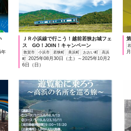
い
ＪＲ小浜線で行こう！越前若狭お城フェ
ス GO！JOIN！キャンペーン
月
5年
敦賀市
小浜市
若狭町
美浜町
おおい町
高浜
2025年08月30日（土）～2025年10月2
町
6日（日）