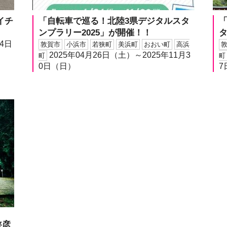
イチ
「自転車で巡る！北陸3県デジタルスタ
「
ンプラリー2025」が開催！！
24日
敦賀市
小浜市
若狭町
美浜町
おおい町
高浜
2025年04月26日（土）～2025年11月3
町
町
0日（日）
7
狭彦