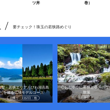
ツ丼
巻）
ス
要チェック！珠玉の若狭路めぐり
心おだやかに若狭と小浜の歴
敦賀・若狭エリアとびわ湖高島
散策
を巡る広域モデルコース
半日
日帰り・1泊2日・他