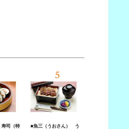
5
 寿司（特
■魚三（うおさん） う