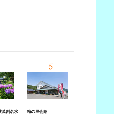
5
狭瓜割名水
梅の里会館