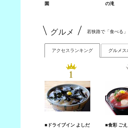
園
の滝
グルメ
若狭路で「食べる」
アクセスランキング
グルメス
1
■ドライブイン よしだ
■食彩 ご