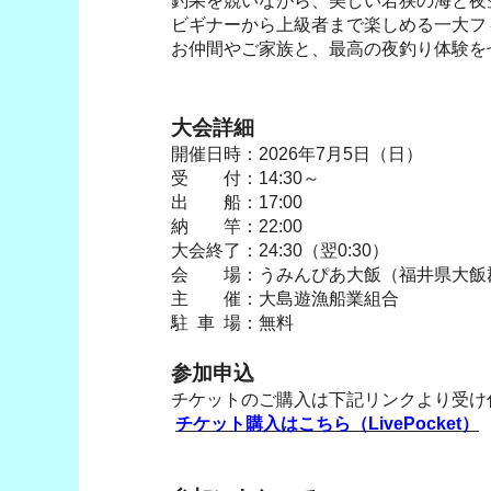
釣果を競いながら、美しい若狭の海と夜
ビギナーから上級者まで楽しめる一大フ
お仲間やご家族と、最高の夜釣り体験を
大会詳細
開催日時：2026年7月5日（日）
受 付：14:30～
出 船：17:00
納 竿：22:00
大会終了：24:30（翌0:30）
会 場：うみんぴあ大飯（福井県大飯
主 催：大島遊漁船業組合
駐 車 場：無料
参加申込
チケットのご購入は下記リンクより受け
チケット購入はこちら（LivePocket）