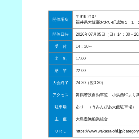
〒919-2107
開催場所
福井県大飯郡おおい町成海１−１
開催日時
2026年07月05日（日）14：30～2
受 付
14：30～
出 船
17:00
納 竿
22:00
大会終了
24:30（翌0:30）
アクセス
舞鶴若狭自動車道 小浜西ICより
駐車場
あり （うみんぴあ大飯駐車場）
主 催
大島遊漁船業組合
ＵＲＬ
https://www.wakasa-ohi.jp/category