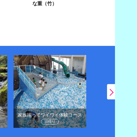
な重（竹）
史
日帰りドライブで
家族揃ってワイワイ体験コース
に
日帰り
日帰り