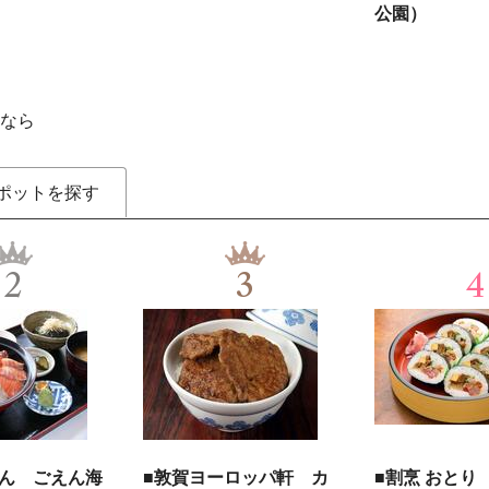
公園）
なら
ポットを探す
2
3
4
えん ごえん海
■敦賀ヨーロッパ軒 カ
■割烹 おとり