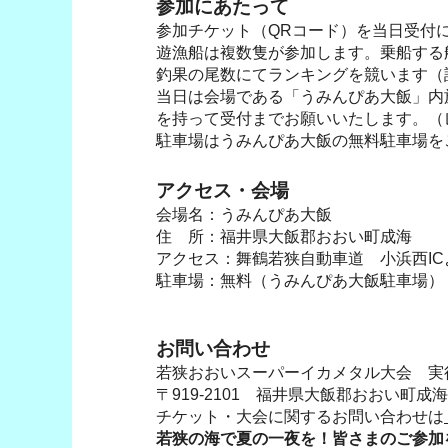
参加にあたって
参加チケット（QRコード）を当日受付
遊漁船は複数隻が参加します。乗船する
釣果の尾数にてランキングを競います（
当日は会場である「うみんぴあ大飯」内
を持って受付までお願いいたします。（
駐車場はうみんぴあ大飯の無料駐車場を
アクセス・会場
会場名：うみんぴあ大飯
住 所：福井県大飯郡おおい町成海
アクセス：舞鶴若狭自動車道 小浜西IC
駐車場：無料（うみんぴあ大飯駐車場）
お問い合わせ
若狭おおいスーパーイカメタル大会 実
〒919-2101 福井県大飯郡おおい町成海
チケット・大会に関するお問い合わせは
若狭の海で夏の一夜を！皆さまのご参加