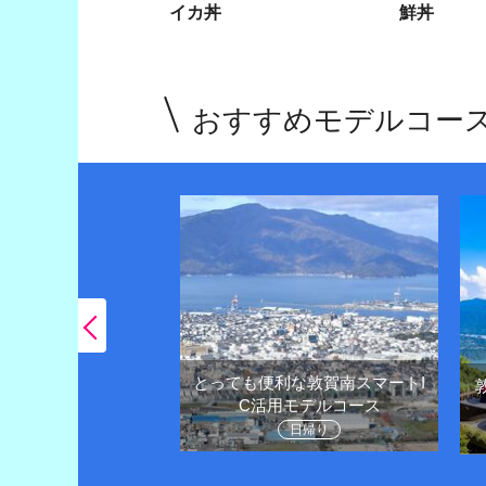
イカ丼
鮮丼
おすすめモデルコー
とっても便利な敦賀南スマートI
王様越前がにや観光
C活用モデルコース
堪能しよう
日帰り
1泊２日