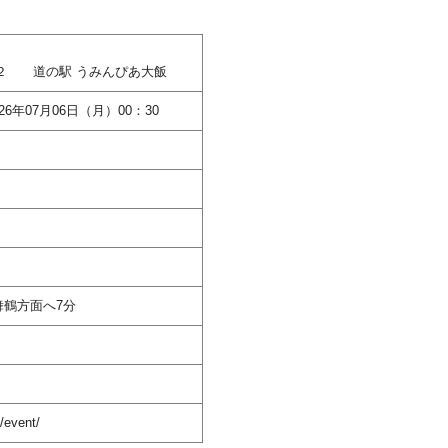
−２ 道の駅 うみんぴあ大飯
026年07月06日（月）00：30
舞鶴方面へ7分
/event/