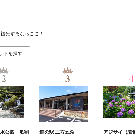
を観光するならここ！
ットを探す
2
3
4
水公園 瓜割
道の駅 三方五湖
アジサイ（若