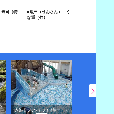
 寿司（特
■魚三（うおさん） う
な重（竹）
史
日帰りドライブで
家族揃ってワイワイ体験コース
に