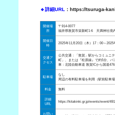
🔹詳細URL
：
https://tsuruga-kan
開催場
〒914-0077
所
福井県敦賀市栄新町1-6 天満神社境
開催日
2025年11月20日（木）17：00～202
時
公共交通：「敦賀」駅からコミュニテ
交通ア
町」、または『松原線』で約5分、バ
クセス
車：北陸自動車道 敦賀ICから国道476
なし
駐車場
周辺の有料駐車場を利用（駅前駐車場
料金
無料
詳細
https://kitakinki.gr.jp/events/event/49
URL
お問い