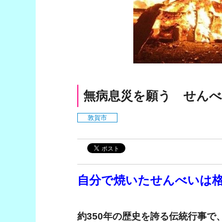
無病息災を願う せんべ
敦賀市
自分で焼いたせんべいは
約350年の歴史を誇る伝統行事