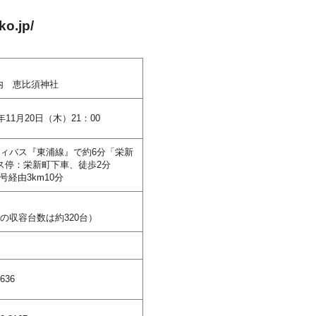
ko.jp/
内 恵比須神社
5年11月20日（木）21：00
ィバス『東浦線』で約6分「栄新
ス停：栄新町下車、徒歩2分
号経由3km10分
の収容台数は約320台）
1636