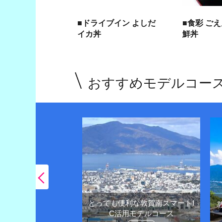
■ドライブイン よしだ
■食彩 ご
イカ丼
鮮丼
おすすめモデルコー
とっても便利な敦賀南スマートI
王様越前がにや観光
C活用モデルコース
堪能しよう