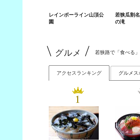
レインボーライン山頂公
若狭瓜割名
園
の滝
グルメ
若狭路で「食べる」
アクセスランキング
グルメス
1