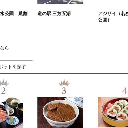
水公園 瓜割
道の駅 三方五湖
アジサイ（若
公園）
なら
ポットを探す
2
3
4