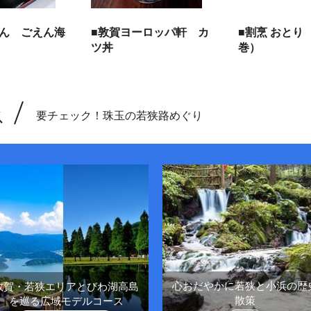
えん ごえん海
■敦賀ヨーロッパ軒 カ
■割烹 おとり
ツ丼
巻）
ス
要チェック！珠玉の若狭路めぐり
心おだやかに若狭と小浜の歴
敦賀・若狭エリアとびわ湖高島
散策
を巡る広域モデルコース