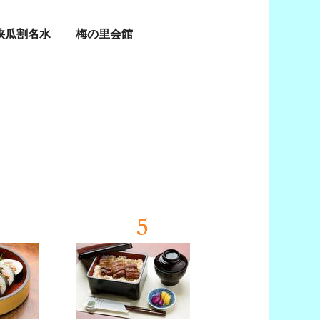
狭瓜割名水
梅の里会館
5