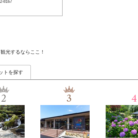
8167
を観光するならここ！
ットを探す
2
3
4