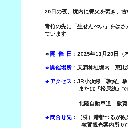
20日の夜、境内に篝火を焚き、
青竹の先に「生せんべい」をはさ
ています。
🔹
開 催 日
：2025年11月20日（
🔹開催場所
：天満神社境内 恵比須
🔹アクセス
：JR小浜線「敦賀」
または『松原線』で約5
北陸自動車道 敦賀ICか
🔹問合せ先
：（株）港都つるが観光協会
敦賀観光案内所 0770-21