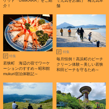
ケット「UMIKARA」をご紹
で元気をお届け 梅元気本
介！
舗
特集
特集
毎月恒例！高浜町のビーチ
若狭町 海辺の宿でワーケ
クリーン体験～美しい若狭
ーションのすすめ～昭和館
和田ビーチを守るため～
mukuri宿泊体験記～