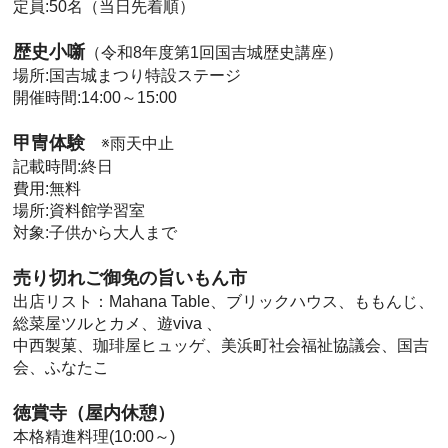
定員:50名（当日先着順）
歴史小噺
（令和8年度第1回国吉城歴史講座）
場所:国吉城まつり特設ステージ
開催時間:14:00～15:00
甲冑体験
※雨天中止
記載時間:終日
費用:無料
場所:資料館学習室
対象:子供から大人まで
売り切れご御免の旨いもん市
出店リスト：Mahana Table、ブリックハウス、ももんじ、
総菜屋ツルとカメ、遊viva 、
中西製菓、珈琲屋ヒュッゲ、美浜町社会福祉協議会、国吉
会、ふなたこ
徳賞寺（屋内休憩）
本格精進料理(10:00～)