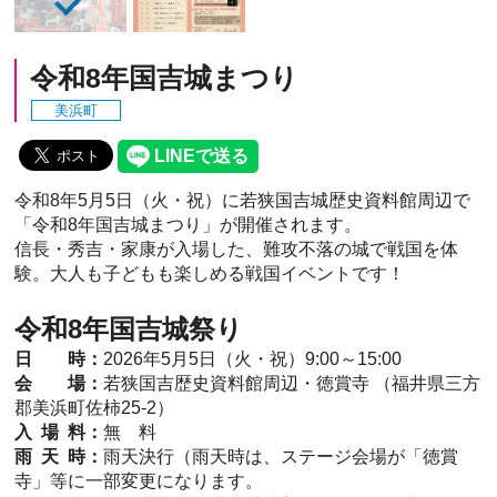
令和8年国吉城まつり
美浜町
令和8年5月5日（火・祝）に若狭国吉城歴史資料館周辺で
「令和8年国吉城まつり」が開催されます。
信長・秀吉・家康が入場した、難攻不落の城で戦国を体
験。大人も子どもも楽しめる戦国イベントです！
令和8年国吉城祭り
日 時：
2026年5月5日（火・祝）9:00～15:00
会 場：
若狭国吉歴史資料館周辺・徳賞寺 （福井県三方
郡美浜町佐柿25-2）
入 場 料：
無 料
雨 天 時：
雨天決行（雨天時は、ステージ会場が「徳賞
寺」等に一部変更になります。