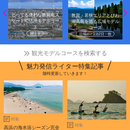
とっても便利な敦賀南ス
敦賀・若狭エリアとびわ
マートIC活用モデルコー
湖高島を巡る広域モデル
ス
コース
日帰り
日帰り・1泊2日・他
観光モデルコースを検索する
魅力発信ライター特集記事
随時更新していきます！
特集
特集
高浜の海水浴シーズン完全