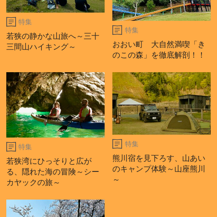
特集
特集
若狭の静かな山旅へ～三十
おおい町 大自然満喫「き
三間山ハイキング～
のこの森」を徹底解剖！！
特集
特集
熊川宿を見下ろす、山あい
若狭湾にひっそりと広が
のキャンプ体験～山座熊川
る、隠れた海の冒険～シー
～
カヤックの旅～