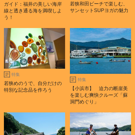
若狭和田ビーチで楽しむ、
ガイド：福井の美しい海岸
サンセットSUPヨガの魅力
線と透き通る海を満喫しよ
う！
特集
特集
若狭めのうで、自分だけの
【小浜市】 迫力の断崖美
特別な記念品を作ろう
を楽しむ爽快クルーズ「蘇
洞門めぐり」