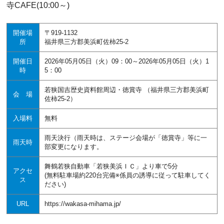
寺CAFE(10:00～)
開催場
〒919-1132
所
福井県三方郡美浜町佐柿25-2
開催日
2026年05月05日（火）09：00～2026年05月05日（火）1
時
5：00
若狭国吉歴史資料館周辺・徳賞寺 （福井県三方郡美浜町
会 場
佐柿25-2）
入場料
無料
雨天決行（雨天時は、ステージ会場が「徳賞寺」等に一
雨天時
部変更になります。
舞鶴若狭自動車「若狭美浜ＩＣ」より車で5分
アクセ
(無料駐車場約220台完備※係員の誘導に従って駐車してく
ス
ださい)
URL
https://wakasa-mihama.jp/