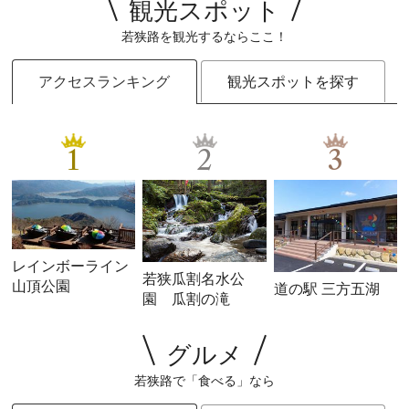
観光スポット
若狭路を観光するならここ！
アクセスランキング
観光スポットを探す
1
2
3
レインボーライン
若狭瓜割名水公
山頂公園
道の駅 三方五湖
園 瓜割の滝
グルメ
若狭路で「食べる」なら