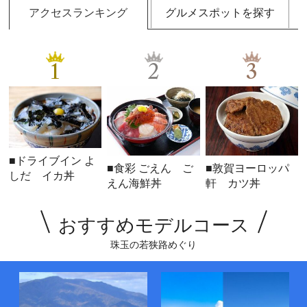
アクセスランキング
グルメスポットを探す
1
2
3
■ドライブイン よ
■食彩 ごえん ご
■敦賀ヨーロッパ
しだ イカ丼
えん海鮮丼
軒 カツ丼
おすすめモデルコース
珠玉の若狭路めぐり