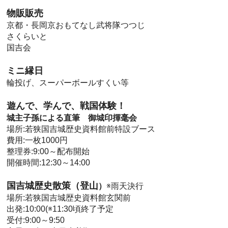
物販販売
京都・長岡京おもてなし武将隊つつじ
さくらいと
国吉会
ミニ縁日
輪投げ、スーパーボールすくい等
遊んで、学んで、戦国体験！
城主子孫による直筆 御城印揮毫会
場所:若狭国吉城歴史資料館前特設ブース
費用:一枚1000円
整理券:9:00～配布開始
開催時間:12:30～14:00
国吉城歴史散策（登山
）
※雨天決行
場所:若狭国吉城歴史資料館玄関前
出発:10:00(※11:30頃終了予定
受付:9:00～9:50