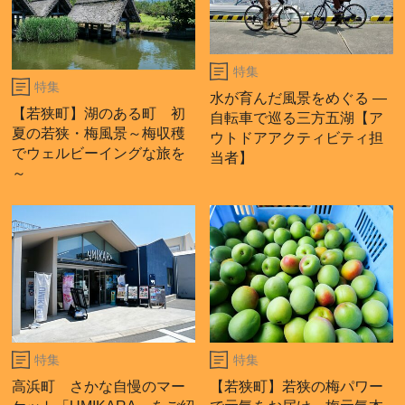
特集
特集
水が育んだ風景をめぐる ―
【若狭町】湖のある町 初
自転車で巡る三方五湖【ア
夏の若狭・梅風景～梅収穫
ウトドアアクティビティ担
でウェルビーイングな旅を
当者】
～
特集
特集
高浜町 さかな自慢のマー
【若狭町】若狭の梅パワー