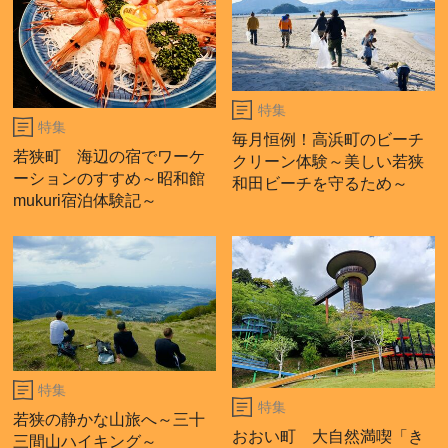
特集
特集
毎月恒例！高浜町のビーチ
若狭町 海辺の宿でワーケ
クリーン体験～美しい若狭
ーションのすすめ～昭和館
和田ビーチを守るため～
mukuri宿泊体験記～
特集
特集
若狭の静かな山旅へ～三十
おおい町 大自然満喫「き
三間山ハイキング～