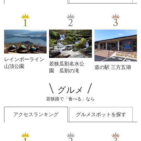
1
2
3
レインボーライン
若狭瓜割名水公
山頂公園
道の駅 三方五湖
園 瓜割の滝
グルメ
若狭路で「食べる」なら
アクセスランキング
グルメスポットを探す