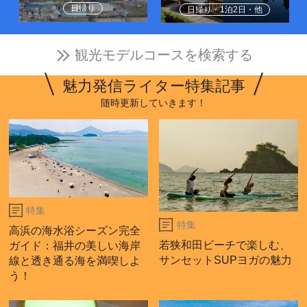
日帰り
日帰り・1泊2日・他
観光モデルコースを検索する
魅力発信ライター特集記事
随時更新していきます！
特集
特集
高浜の海水浴シーズン完全
若狭和田ビーチで楽しむ、
ガイド：福井の美しい海岸
サンセットSUPヨガの魅力
線と透き通る海を満喫しよ
う！