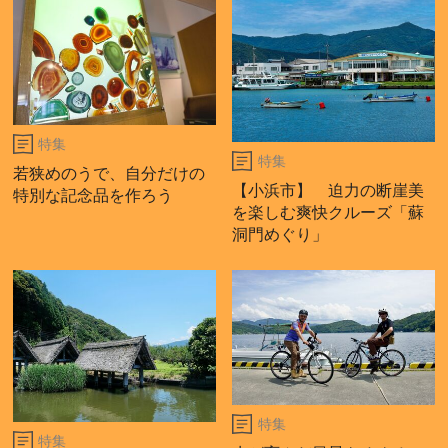
特集
特集
若狭めのうで、自分だけの
【小浜市】 迫力の断崖美
特別な記念品を作ろう
を楽しむ爽快クルーズ「蘇
洞門めぐり」
特集
特集