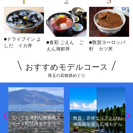
1
2
3
■ドライブイン よ
■食彩 ごえん ご
■敦賀ヨーロッパ
しだ イカ丼
えん海鮮丼
軒 カツ丼
おすすめモデルコース
珠玉の若狭路めぐり
とっても便利な敦賀南ス
敦賀・若狭エリアとびわ
マートIC活用モデルコー
湖高島を巡る広域モデル
ス
コース