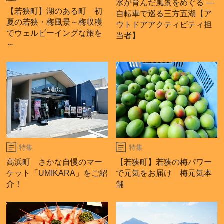
水が育んだ風景をめぐる ―
【若狭町】湖のある町 初
自転車で巡る三方五湖【ア
夏の若狭・梅風景～梅収穫
ウトドアアクティビティ担
でウェルビーイングな旅を
当者】
～
特集
特集
高浜町 さかな自慢のマー
【若狭町】若狭の梅パワー
ケット「UMIKARA」をご紹
で元気をお届け 梅元気本
介！
舗