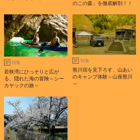
のこの森」を徹底解剖！！
特集
特集
熊川宿を見下ろす、山あい
若狭湾にひっそりと広が
のキャンプ体験～山座熊川
る、隠れた海の冒険～シー
～
カヤックの旅～