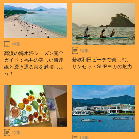
特集
特集
高浜の海水浴シーズン完全
若狭和田ビーチで楽しむ、
ガイド：福井の美しい海岸
サンセットSUPヨガの魅力
線と透き通る海を満喫しよ
う！
特集
特集