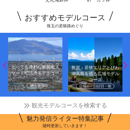
おすすめモデルコース
珠玉の若狭路めぐり
とっても便利な敦賀南ス
敦賀・若狭エリアとびわ
マートIC活用モデルコー
湖高島を巡る広域モデル
ス
コース
日帰り
日帰り・1泊2日・他
観光モデルコースを検索する
魅力発信ライター特集記事
随時更新していきます！