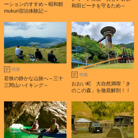
ーションのすすめ～昭和館
和田ビーチを守るため～
mukuri宿泊体験記～
特集
特集
若狭の静かな山旅へ～三十
おおい町 大自然満喫「き
三間山ハイキング～
のこの森」を徹底解剖！！