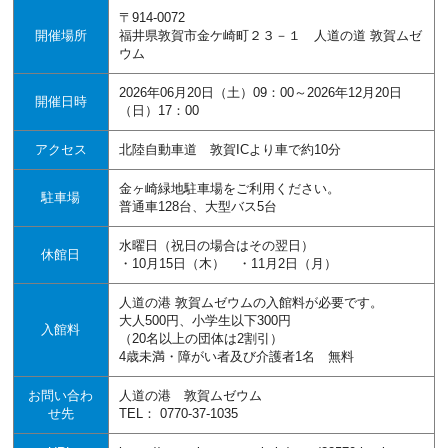
〒914-0072
開催場所
福井県敦賀市金ケ崎町２３－１ 人道の道 敦賀ムゼ
ウム
2026年06月20日（土）09：00～2026年12月20日
開催日時
（日）17：00
アクセス
北陸自動車道 敦賀ICより車で約10分
金ヶ崎緑地駐車場をご利用ください。
駐車場
普通車128台、大型バス5台
水曜日（祝日の場合はその翌日）
休館日
・10月15日（木） ・11月2日（月）
人道の港 敦賀ムゼウムの入館料が必要です。
大人500円、小学生以下300円
入館料
（20名以上の団体は2割引）
4歳未満・障がい者及び介護者1名 無料
お問い合わ
人道の港 敦賀ムゼウム
せ先
TEL： 0770-37-1035