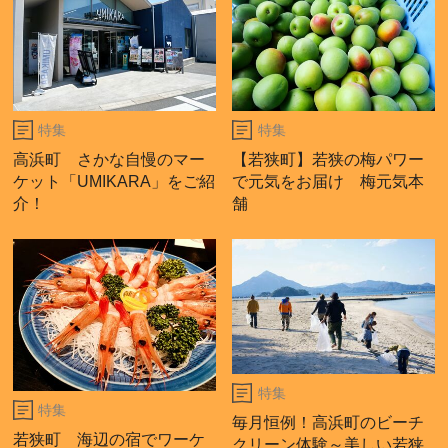
特集
特集
高浜町 さかな自慢のマー
【若狭町】若狭の梅パワー
ケット「UMIKARA」をご紹
で元気をお届け 梅元気本
介！
舗
特集
特集
毎月恒例！高浜町のビーチ
若狭町 海辺の宿でワーケ
クリーン体験～美しい若狭