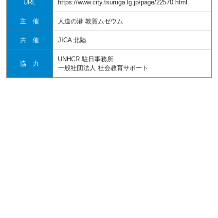
URL
https://www.city.tsuruga.lg.jp/page/22570.html
主 催
人道の港 敦賀ムゼウム
共 催
JICA 北陸
UNHCR 駐日事務所
協 力
一般社団法人 社会教育サポート