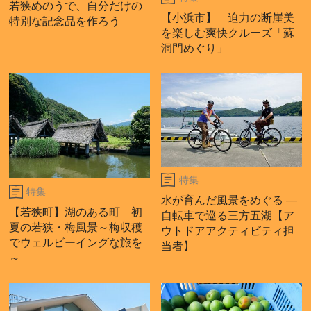
若狭めのうで、自分だけの
【小浜市】 迫力の断崖美
特別な記念品を作ろう
を楽しむ爽快クルーズ「蘇
洞門めぐり」
特集
特集
水が育んだ風景をめぐる ―
【若狭町】湖のある町 初
自転車で巡る三方五湖【ア
夏の若狭・梅風景～梅収穫
ウトドアアクティビティ担
でウェルビーイングな旅を
当者】
～