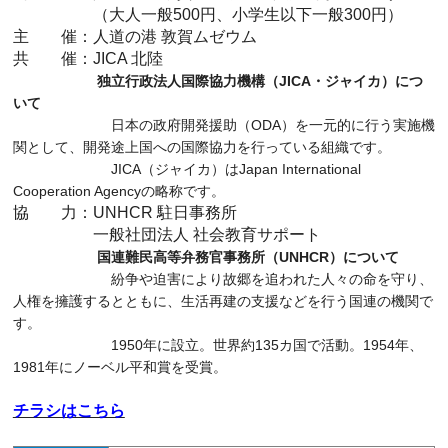
（大人一般500円、小学生以下一般300円）
主 催：人道の港 敦賀ムゼウム
共 催：JICA 北陸
独立行政法人国際協力機構（JICA・ジャイカ）につ
いて​
日本の政府開発援助（ODA）を一元的に行う実施機
関として、開発途上国への国際協力を行っている組織です。
JICA（ジャイカ）はJapan International
Cooperation Agencyの略称です。
協 力：UNHCR 駐日事務所
一般社団法人 社会教育サポート
国連難民高等弁務官事務所（UNHCR）について
紛争や迫害により故郷を追われた人々の命を守り、
人権を擁護するとともに、生活再建の支援などを行う国連の機関で
す。
1950年に設立。世界約135カ国で活動。1954年、
1981年にノーベル平和賞を受賞。
チラシはこちら