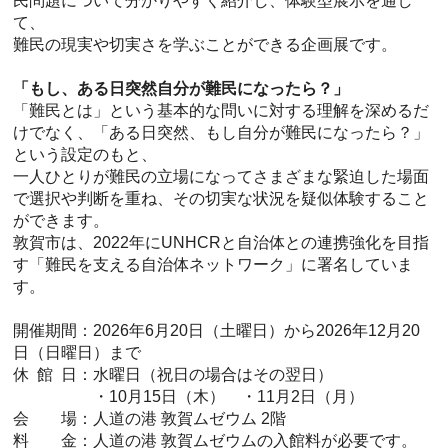
民問題について分かりやすく紹介し、体験型展示を通し
て、
難民の現実や切実さを学ぶことができる企画展です。
「もし、ある日突然自分が難民になったら？」
「難民とは」という基本的な問いに対する理解を深めるだ
けでなく、「ある日突然、もし自分が難民になったら？」
という設定のもと、
一人ひとりが難民の立場になってさまざまな緊迫した場面
で選択や判断を重ね、その切実な状況を疑似体験すること
ができます。
敦賀市は、2022年にUNHCRと自治体との連携強化を目指
す「難民を支える自治体ネットワーク」に署名していま
す。
開催期間：2026年6月20日（土曜日）から2026年12月20
日（日曜日）まで
休 館 日：水曜日（祝日の場合はその翌日）
・10月15日（木） ・11月2日（月）
会 場：人道の港 敦賀ムゼウム 2階
料 金：人道の港 敦賀ムゼウムの入館料が必要です。