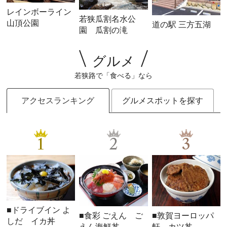
レインボーライン
若狭瓜割名水公
山頂公園
道の駅 三方五湖
園 瓜割の滝
グルメ
若狭路で「食べる」なら
アクセスランキング
グルメスポットを探す
1
2
3
■ドライブイン よ
■食彩 ごえん ご
■敦賀ヨーロッパ
しだ イカ丼
えん海鮮丼
軒 カツ丼