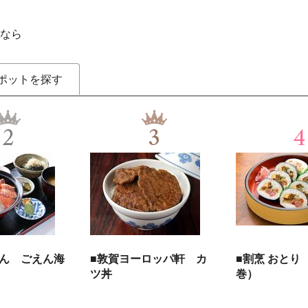
なら
ポットを探す
2
3
4
えん ごえん海
■敦賀ヨーロッパ軒 カ
■割烹 おとり
ツ丼
巻）