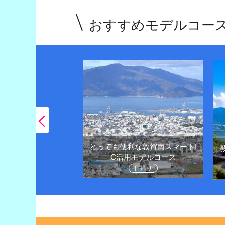
おすすめモデルコー
とっても便利な敦賀南スマートI
王様越前がにや観光
C活用モデルコース
堪能しよう
日帰り
1泊２日