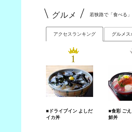
グルメ
若狭路で「食べる」
アクセスランキング
グルメス
1
■ドライブイン よしだ
■食彩 ご
イカ丼
鮮丼