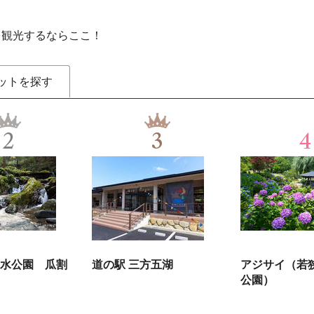
を観光するならここ！
ットを探す
2
3
4
水公園 瓜割
道の駅 三方五湖
アジサイ（若
公園）