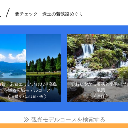
ス
要チェック！珠玉の若狭路めぐり
心おだやかに若狭と小浜の歴
敦賀・若狭エリアとびわ湖高島
散策
を巡る広域モデルコース
半日
日帰り・1泊2日・他
観光モデルコースを検索する