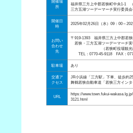
開催場
福井県三方上中郡若狭町中央1-1 
所
三方五湖ツーデーマーチ実行委員会
開催日
2025年02月26日（水）09：00～20
時
〒919-1393 福井県三方上中郡若
お問い
若狭・三方五湖ツーデーマーチ実
合わせ
（若狭町役場観光商工
先
TEL：0770-45-9118 FAX：0770
駐車場
あり
交通ア
JR小浜線「三方駅」下車、徒歩約2
クセス
舞鶴若狭自動車道「若狭三方インタ
https://www.town.fukui-wakasa.lg.j
URL
3121.html