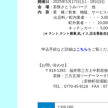
開催日
：2025年5月17日(土)・18日(日)
会 場
：若狭さとうみパーク 他
内 容
：業 種／飲食、物販、サービス
出店料／町内業者・・・・ 3,0
町外業者・・・ 10,00
キッチンカー・・ 5,00
（
※
テント,テント横幕,机,イス,店名看板含
申込手続など詳細は
こちら
をご覧くだ
【お問い合わせ】
〒919-1393 福井県三方上中郡若狭
若狭・三方五湖ツーデーマーチ実
（若狭町役場観光商
TEL：0770-45-9118 FAX：0770-
〒919-1393