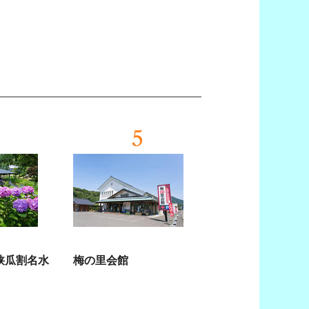
5
狭瓜割名水
梅の里会館