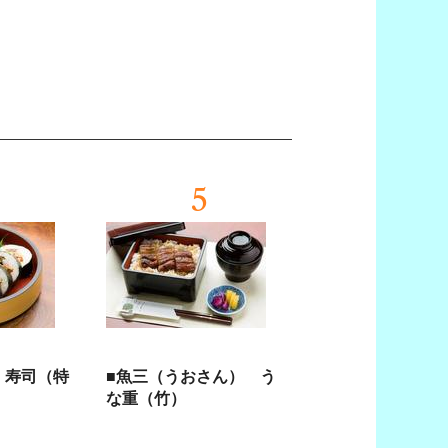
5
 寿司（特
■魚三（うおさん） う
な重（竹）