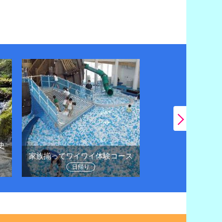
史
日帰りドライブで
家族揃ってワイワイ体験コース
に
日帰り
日帰り