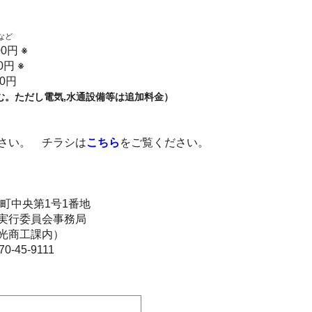
など
00円
※
0円
※
0円
む。ただし電気,
水通設備等は追加料金）
さい。 チラシは
こちら
をご覧ください。
町中央第1号1番地
行委員会事務局
工課内）
45-9111