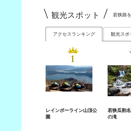
観光スポット
若狭路
アクセスランキング
観光スポ
1
レインボーライン山頂公
若狭瓜割名
園
の滝