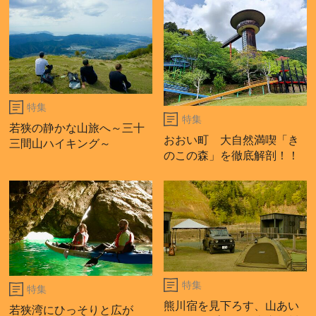
特集
特集
若狭の静かな山旅へ～三十
おおい町 大自然満喫「き
三間山ハイキング～
のこの森」を徹底解剖！！
特集
特集
熊川宿を見下ろす、山あい
若狭湾にひっそりと広が