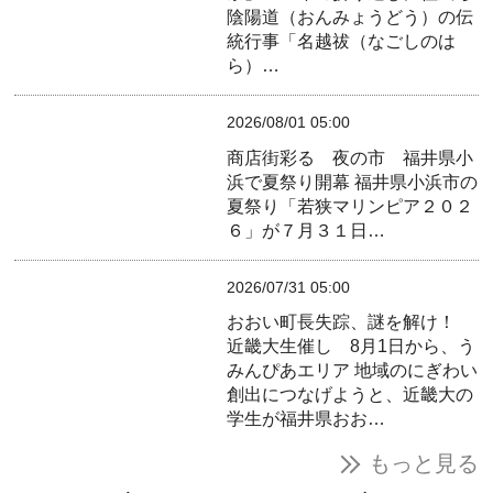
陰陽道（おんみょうどう）の伝
統行事「名越祓（なごしのは
ら）…
2026/08/01 05:00
商店街彩る 夜の市 福井県小
浜で夏祭り開幕
福井県小浜市の
夏祭り「若狭マリンピア２０２
６」が７月３１日…
2026/07/31 05:00
おおい町長失踪、謎を解け！
近畿大生催し 8月1日から、う
みんぴあエリア
地域のにぎわい
創出につなげようと、近畿大の
学生が福井県おお…
もっと見る