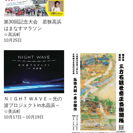
第30回記念大会 若狭高浜
はまなすマラソン
☆高浜町
10月25日
ＮＩＧＨＴ ＷＡＶＥ～光の
波プロジェクトin水晶浜～
☆美浜町
10月17日～10月19日