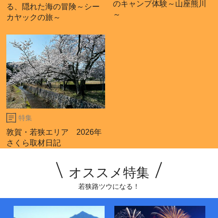
のキャンプ体験～山座熊川
る、隠れた海の冒険～シー
～
カヤックの旅～
特集
敦賀・若狭エリア 2026年
さくら取材日記
オススメ特集
若狭路ツウになる！