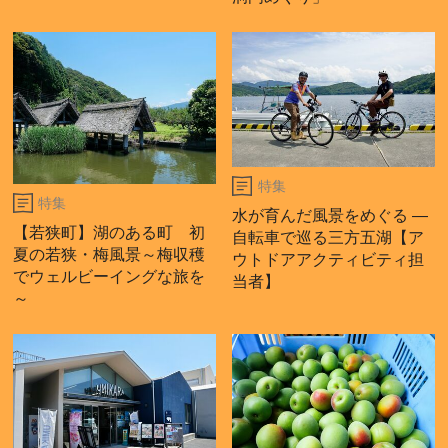
特集
特集
水が育んだ風景をめぐる ―
【若狭町】湖のある町 初
自転車で巡る三方五湖【ア
夏の若狭・梅風景～梅収穫
ウトドアアクティビティ担
でウェルビーイングな旅を
当者】
～