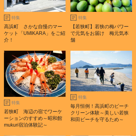
特集
特集
高浜町 さかな自慢のマー
【若狭町】若狭の梅パワー
ケット「UMIKARA」をご紹
で元気をお届け 梅元気本
介！
舗
特集
特集
毎月恒例！高浜町のビーチ
若狭町 海辺の宿でワーケ
クリーン体験～美しい若狭
ーションのすすめ～昭和館
和田ビーチを守るため～
mukuri宿泊体験記～