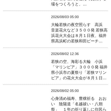
場をつくろうと、…
2026/08/03 05:00
大輪若狭の夜空照らす 高浜
音楽花火など３５００発
若狭高
浜花火大会は８月１日夜、福井
県高浜町の若狭和田ビーチ…
2026/08/02 12:36
若狭の空、海彩る大輪 小浜
「マリンピア」３０００発
福井
県小浜市の夏祭り「若狭マリン
ピア」の花火大会が８月１日…
2026/08/02 05:00
心身清め福寿、豊穣祈る おお
い 陰陽道「名越祓い・八朔
祭」 １年の折り返しに住民ら