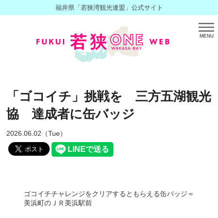
福井県「若狭湾観光連盟」公式サイト
MENU
「ゴコイチ」挑戦を 三方五湖観光
協 達成者に缶バッジ
2026.06.02（Tue）
ゴコイチチャレンジをクリアするともらえる缶バッジ＝
美浜町のＪＲ美浜駅前