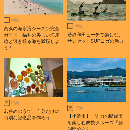
特集
特集
高浜の海水浴シーズン完全
若狭和田ビーチで楽しむ、
ガイド：福井の美しい海岸
サンセットSUPヨガの魅力
線と透き通る海を満喫しよ
う！
特集
特集
若狭めのうで、自分だけの
【小浜市】 迫力の断崖美
特別な記念品を作ろう
を楽しむ爽快クルーズ「蘇
洞門めぐり」