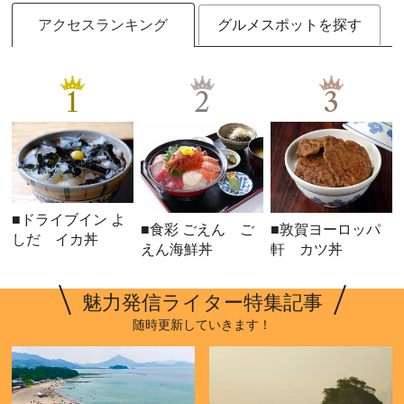
アクセスランキング
グルメスポットを探す
1
2
3
■ドライブイン よ
■食彩 ごえん ご
■敦賀ヨーロッパ
しだ イカ丼
えん海鮮丼
軒 カツ丼
魅力発信ライター特集記事
随時更新していきます！