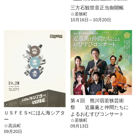
三方石観世音正当御開帳
☆若狭町
10月16日～10月20日
第４回 熊川宿若狭芸術
祭 近藤薫と仲間たちに
ＵＳＦＥＳ×にほん海シアタ
よるおむすびコンサート
ー
☆若狭町
☆高浜町
09月13日
09月20日