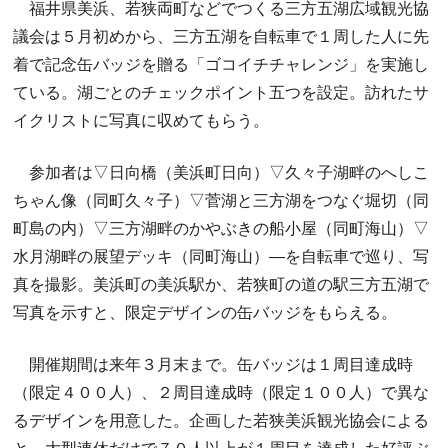
福井県美浜、若狭両町などでつくる三方五湖広域観光協
議会は５月初めから、三方五湖を自転車で１周した人に先
着で記念缶バッジを贈る「ゴコイチチャレンジ」を実施し
ている。湖ごとのチェックポイント五つを設定。訪れたサ
イクリストに写真に収めてもらう。
参加者は▽日向橋（美浜町日向）▽久々子湖畔のへしこ
ちゃん像（同町久々子）▽菅湖と三方湖をつなぐ堀切（同
町島の内）▽三方湖畔のかやぶきの船小屋（同町海山）▽
水月湖畔の展望デッキ（同町海山）―を自転車で巡り、写
真を撮影。美浜町の美浜駅か、若狭町の道の駅三方五湖で
写真を示すと、限定デザインの缶バッジをもらえる。
開催期間は来年３月末まで。缶バッジは１周目達成時
（限定４００人）、２周目達成時（限定１００人）で異な
るデザインを用意した。企画した若狭美浜観光協会による