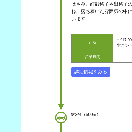
はさみ、紅殻格子や出格子
ね、落ち着いた雰囲気の中
います。
〒917-00
住所
小浜市小
営業時間
詳細情報をみる
約2分（500m）
車