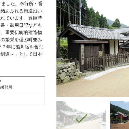
けました。奉行所・番
情緒あふれる街道沿い
流れています。豊臣時
文書・御用日記なども
は、重要伝統的建造物
年の繁栄を偲ぶ町並み
２７年に熊川宿を含む
鯖街道～」として日本
2
狭町熊川