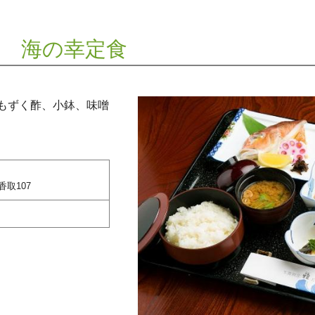
雅 海の幸定食
もずく酢、小鉢、味噌
取107