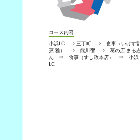
コース内容
小浜I.C ⇒ 三丁町 ⇒ 食事（いけす
烹 雅） ⇒ 熊川宿 ⇒ 葛の店 まる
ん ⇒ 食事（すし政本店） ⇒ 小浜
I.C