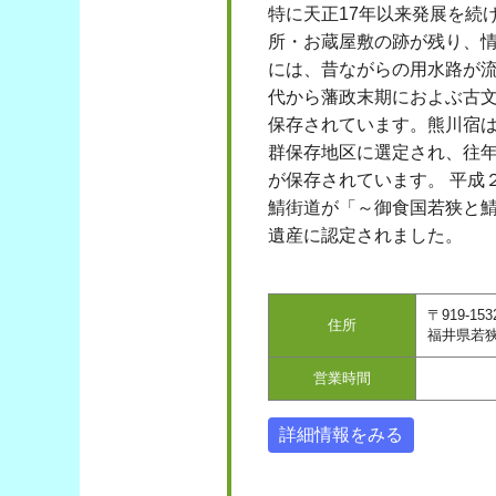
特に天正17年以来発展を続
所・お蔵屋敷の跡が残り、
には、昔ながらの用水路が
代から藩政末期におよぶ古
保存されています。熊川宿
群保存地区に選定され、往
が保存されています。 平成
鯖街道が「～御食国若狭と
遺産に認定されました。
〒919-153
住所
福井県若
営業時間
詳細情報をみる