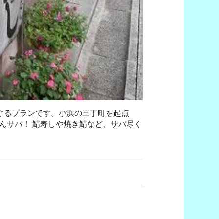
めぐるプランです。小浜の三丁町を起点
んサバ！ 鯖寿しや焼き鯖など、サバ尽く