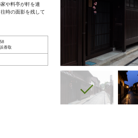
の家や料亭が軒を連
に往時の面影を残して
58
浜香取