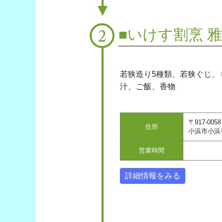
■いけす割烹 
2
若狭造り5種類、若狭ぐじ、
汁、ご飯、香物
〒917-0058
住所
小浜市小浜香
営業時間
詳細情報をみる