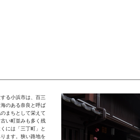
置する小浜市は、百三
ら海のある奈良と呼ば
化のまちとして栄えて
は古い町並みも多く残
近くには「三丁町」と
あります。狭い路地を