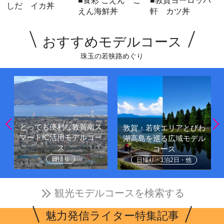
■食彩 ごえん ご
■敦賀ヨーロッパ
しだ イカ丼
えん海鮮丼
軒 カツ丼
おすすめモデルコース
珠玉の若狭路めぐり
とっても便利な敦賀南ス
敦賀・若狭エリアとびわ
マートIC活用モデルコー
湖高島を巡る広域モデル
ス
コース
日帰り
日帰り・1泊2日・他
観光モデルコースを検索する
魅力発信ライター特集記事