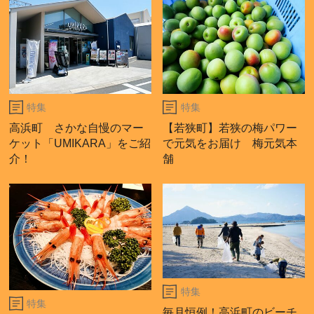
特集
特集
高浜町 さかな自慢のマー
【若狭町】若狭の梅パワー
ケット「UMIKARA」をご紹
で元気をお届け 梅元気本
介！
舗
特集
特集
毎月恒例！高浜町のビーチ