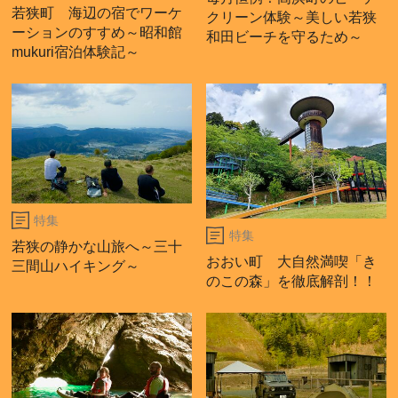
若狭町 海辺の宿でワーケ
クリーン体験～美しい若狭
ーションのすすめ～昭和館
和田ビーチを守るため～
mukuri宿泊体験記～
特集
特集
若狭の静かな山旅へ～三十
おおい町 大自然満喫「き
三間山ハイキング～
のこの森」を徹底解剖！！