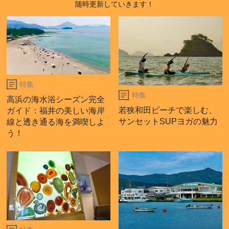
随時更新していきます！
特集
特集
高浜の海水浴シーズン完全
若狭和田ビーチで楽しむ、
ガイド：福井の美しい海岸
サンセットSUPヨガの魅力
線と透き通る海を満喫しよ
う！