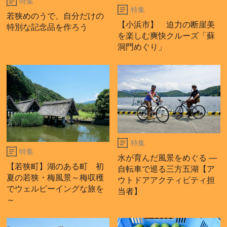
特集
特集
若狭めのうで、自分だけの
【小浜市】 迫力の断崖美
特別な記念品を作ろう
を楽しむ爽快クルーズ「蘇
洞門めぐり」
特集
特集
水が育んだ風景をめぐる ―
【若狭町】湖のある町 初
自転車で巡る三方五湖【ア
夏の若狭・梅風景～梅収穫
ウトドアアクティビティ担
でウェルビーイングな旅を
当者】
～