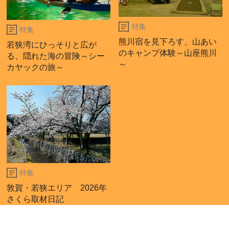
特集
特集
熊川宿を見下ろす、山あい
若狭湾にひっそりと広が
のキャンプ体験～山座熊川
る、隠れた海の冒険～シー
～
カヤックの旅～
特集
敦賀・若狭エリア 2026年
さくら取材日記