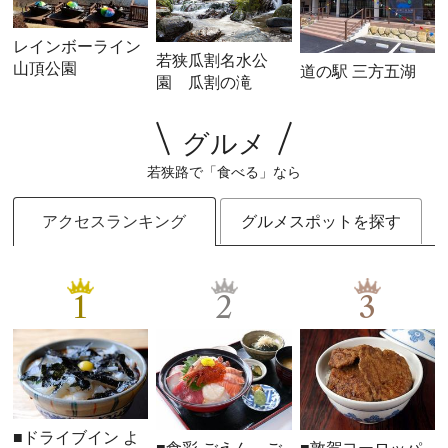
レインボーライン
若狭瓜割名水公
山頂公園
道の駅 三方五湖
園 瓜割の滝
グルメ
若狭路で「食べる」なら
アクセスランキング
グルメスポットを探す
1
2
3
■ドライブイン よ