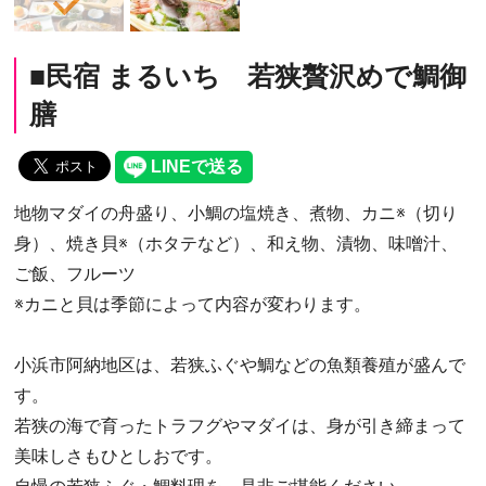
■民宿 まるいち 若狭贅沢めで鯛御
膳
地物マダイの舟盛り、小鯛の塩焼き、煮物、カニ※（切り
身）、焼き貝※（ホタテなど）、和え物、漬物、味噌汁、
ご飯、フルーツ
※カニと貝は季節によって内容が変わります。
小浜市阿納地区は、若狭ふぐや鯛などの魚類養殖が盛んで
す。
若狭の海で育ったトラフグやマダイは、身が引き締まって
美味しさもひとしおです。