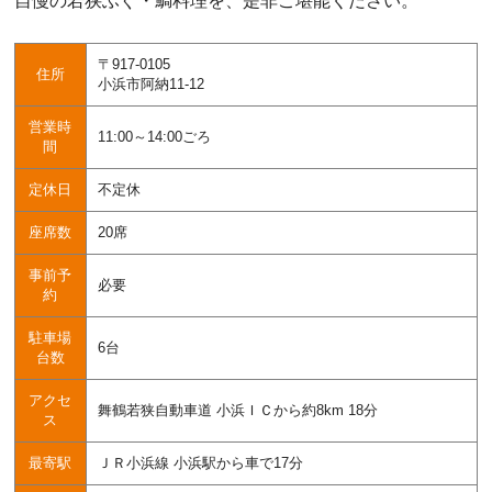
自慢の若狭ふぐ・鯛料理を、是非ご堪能ください。
〒917-0105
住所
小浜市阿納11-12
営業時
11:00～14:00ごろ
間
定休日
不定休
座席数
20席
事前予
必要
約
駐車場
6台
台数
アクセ
舞鶴若狭自動車道 小浜ＩＣから約8km 18分
ス
最寄駅
ＪＲ小浜線 小浜駅から車で17分