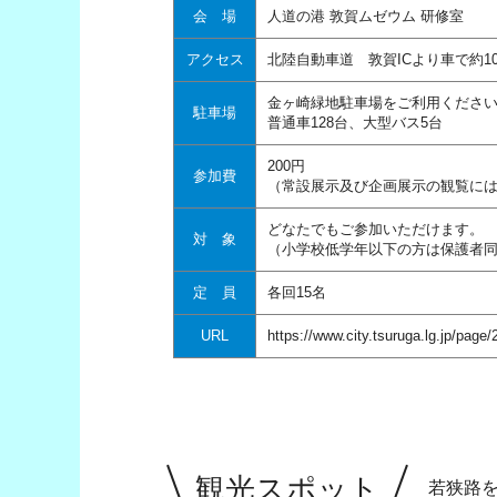
会 場
人道の港 敦賀ムゼウム 研修室
アクセス
北陸自動車道 敦賀ICより車で約1
金ヶ崎緑地駐車場をご利用くださ
駐車場
普通車128台、大型バス5台
200円
参加費
（常設展示及び企画展示の観覧に
どなたでもご参加いただけます。
対 象
（小学校低学年以下の方は保護者
定 員
各回15名
URL
https://www.city.tsuruga.lg.jp/page
観光スポット
若狭路