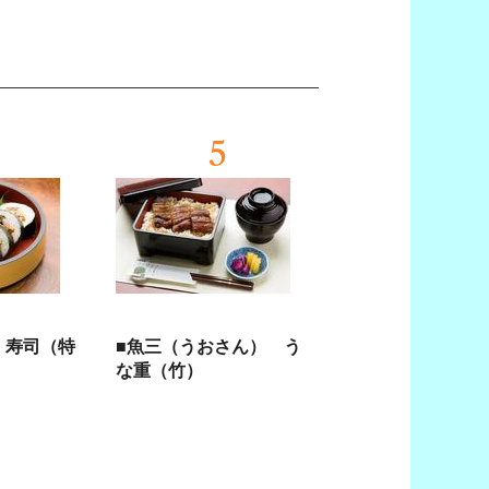
5
 寿司（特
■魚三（うおさん） う
な重（竹）