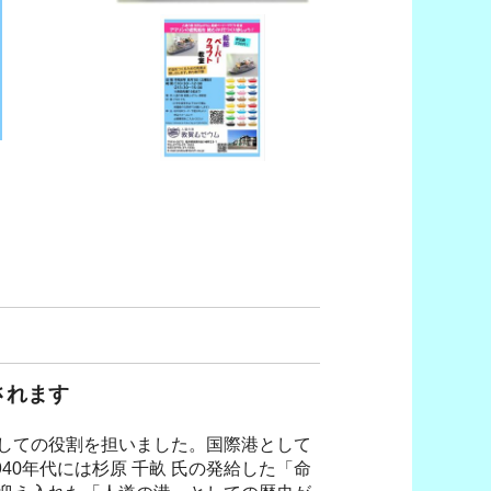
されます
しての役割を担いました。国際港として
40年代には杉原 千畝 氏の発給した「命