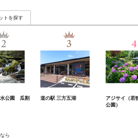
ットを探す
2
3
4
水公園 瓜割
道の駅 三方五湖
アジサイ（若
公園）
なら