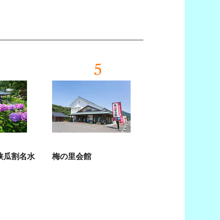
5
狭瓜割名水
梅の里会館