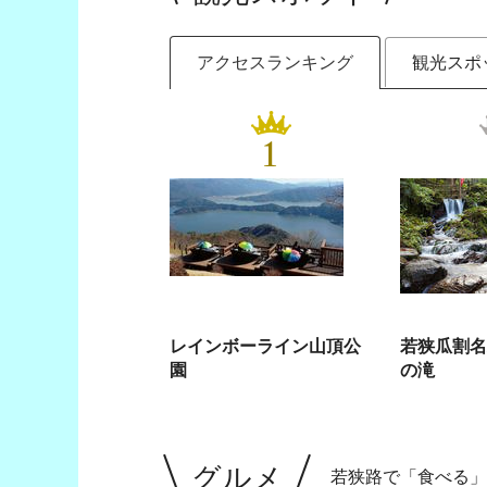
アクセスランキング
観光スポ
1
レインボーライン山頂公
若狭瓜割名
園
の滝
グルメ
若狭路で「食べる」