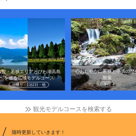
心おだやかに若狭と小浜の歴
敦賀・若狭エリアとびわ湖高島
散策
を巡る広域モデルコース
半日
日帰り・1泊2日・他
観光モデルコースを検索する
随時更新していきます！