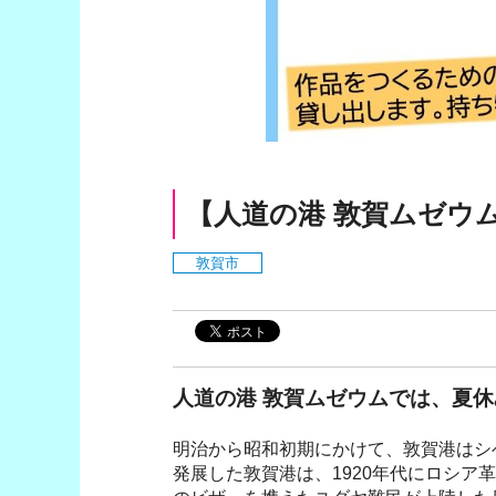
【人道の港 敦賀ムゼウ
敦賀市
人道の港 敦賀ムゼウムでは、夏
明治から昭和初期にかけて、敦賀港はシ
発展した敦賀港は、1920年代にロシア