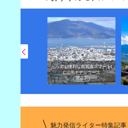
とっても便利な敦賀南スマートI
王様越前がにや観光
C活用モデルコース
堪能しよう
日帰り
1泊２日
魅力発信ライター特集記事