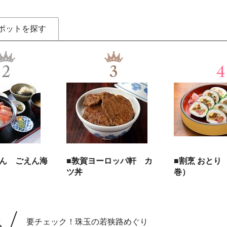
ポットを探す
2
3
4
えん ごえん海
■敦賀ヨーロッパ軒 カ
■割烹 おとり
ツ丼
巻）
ス
要チェック！珠玉の若狭路めぐり