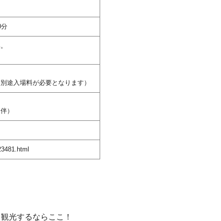
0分
い。
は別途入場料が必要となります）
同伴）
/23481.html
を観光するならここ！