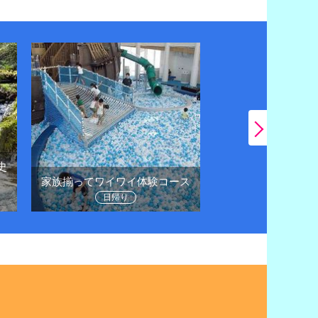
史
日帰りドライブで
家族揃ってワイワイ体験コース
に
日帰り
日帰り