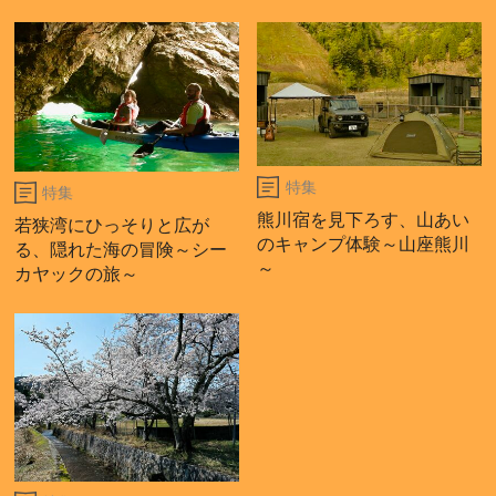
特集
特集
熊川宿を見下ろす、山あい
若狭湾にひっそりと広が
のキャンプ体験～山座熊川
る、隠れた海の冒険～シー
～
カヤックの旅～