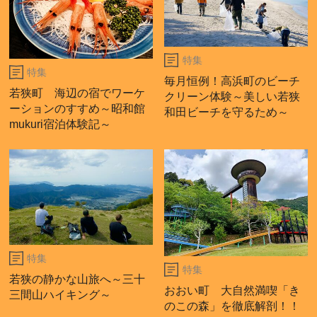
特集
特集
毎月恒例！高浜町のビーチ
若狭町 海辺の宿でワーケ
クリーン体験～美しい若狭
ーションのすすめ～昭和館
和田ビーチを守るため～
mukuri宿泊体験記～
特集
特集
若狭の静かな山旅へ～三十
おおい町 大自然満喫「き
三間山ハイキング～
のこの森」を徹底解剖！！