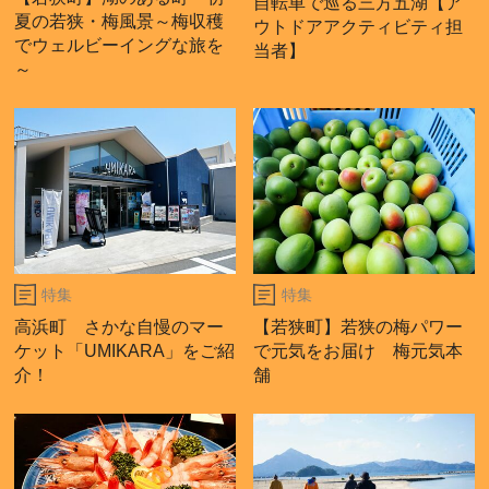
自転車で巡る三方五湖【ア
夏の若狭・梅風景～梅収穫
ウトドアアクティビティ担
でウェルビーイングな旅を
当者】
～
特集
特集
高浜町 さかな自慢のマー
【若狭町】若狭の梅パワー
ケット「UMIKARA」をご紹
で元気をお届け 梅元気本
介！
舗