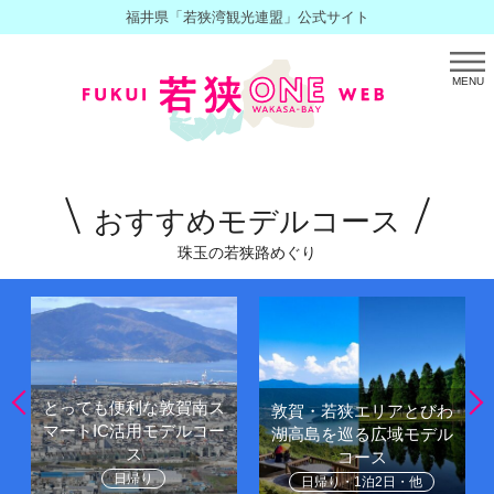
福井県「若狭湾観光連盟」公式サイト
MENU
おすすめモデルコース
珠玉の若狭路めぐり
とっても便利な敦賀南ス
敦賀・若狭エリアとびわ
マートIC活用モデルコー
湖高島を巡る広域モデル
ス
コース
日帰り
日帰り・1泊2日・他