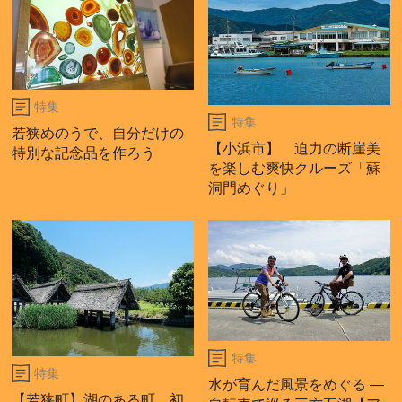
特集
特集
若狭めのうで、自分だけの
【小浜市】 迫力の断崖美
特別な記念品を作ろう
を楽しむ爽快クルーズ「蘇
洞門めぐり」
特集
特集
水が育んだ風景をめぐる ―
【若狭町】湖のある町 初