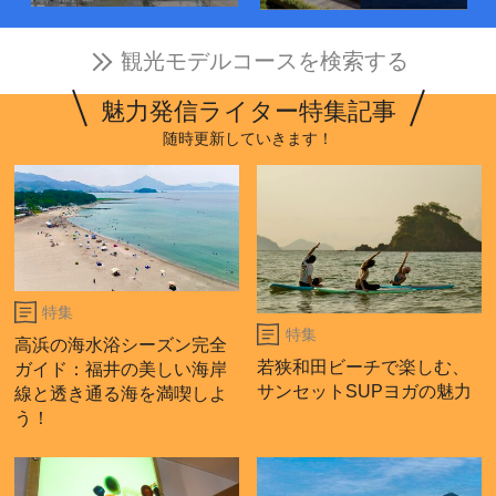
観光モデルコースを検索する
魅力発信ライター特集記事
随時更新していきます！
特集
特集
高浜の海水浴シーズン完全
若狭和田ビーチで楽しむ、
ガイド：福井の美しい海岸
サンセットSUPヨガの魅力
線と透き通る海を満喫しよ
う！