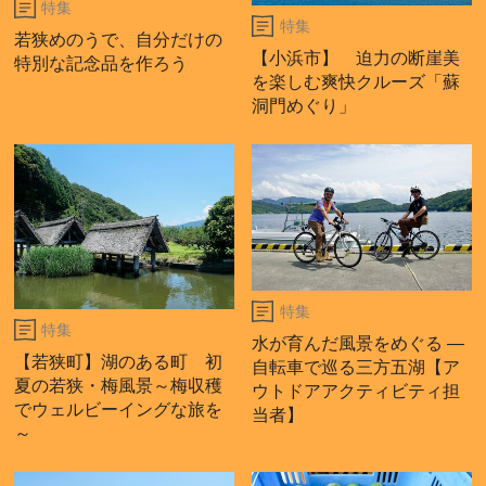
特集
特集
若狭めのうで、自分だけの
【小浜市】 迫力の断崖美
特別な記念品を作ろう
を楽しむ爽快クルーズ「蘇
洞門めぐり」
特集
特集
水が育んだ風景をめぐる ―
【若狭町】湖のある町 初
自転車で巡る三方五湖【ア
夏の若狭・梅風景～梅収穫
ウトドアアクティビティ担
でウェルビーイングな旅を
当者】
～