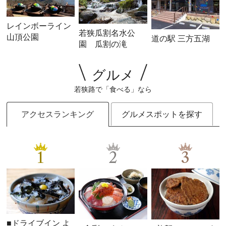
レインボーライン
若狭瓜割名水公
山頂公園
道の駅 三方五湖
園 瓜割の滝
グルメ
若狭路で「食べる」なら
アクセスランキング
グルメスポットを探す
1
2
3
■ドライブイン よ