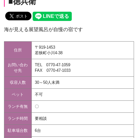
■徳兵衛
海が見える展望風呂が自慢の宿です
〒919-1453
住所
若狭町小川4-38
お問い合わ
TEL 0770-47-1059
せ先
FAX 0770-47-1033
収容人数
30～50人未満
ペット
不可
ランチ有無
〇
ランチ時間
要相談
駐車場台数
6台