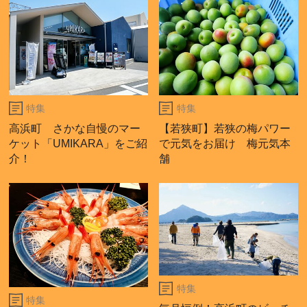
特集
特集
高浜町 さかな自慢のマー
【若狭町】若狭の梅パワー
ケット「UMIKARA」をご紹
で元気をお届け 梅元気本
介！
舗
特集
特集