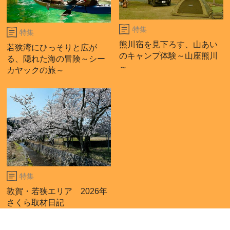
特集
特集
熊川宿を見下ろす、山あい
若狭湾にひっそりと広が
のキャンプ体験～山座熊川
る、隠れた海の冒険～シー
～
カヤックの旅～
特集
敦賀・若狭エリア 2026年
さくら取材日記