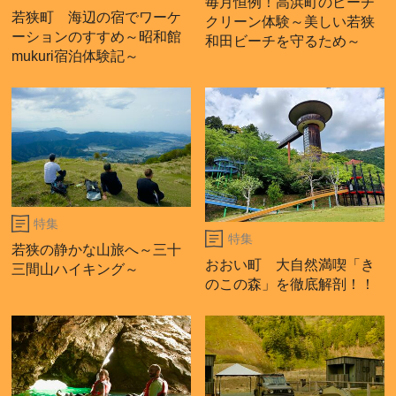
毎月恒例！高浜町のビーチ
若狭町 海辺の宿でワーケ
クリーン体験～美しい若狭
ーションのすすめ～昭和館
和田ビーチを守るため～
mukuri宿泊体験記～
特集
特集
若狭の静かな山旅へ～三十
おおい町 大自然満喫「き
三間山ハイキング～
のこの森」を徹底解剖！！