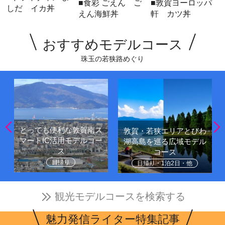
■食彩 ごえん ご
■敦賀ヨーロッパ
しだ イカ丼
えん海鮮丼
軒 カツ丼
おすすめモデルコース
珠玉の若狭路めぐり
とっても便利な敦賀南ス
敦賀・若狭エリアとびわ
マートIC活用モデルコー
湖高島を巡る広域モデル
ス
コース
日帰り
日帰り・1泊2日・他
観光モデルコースを検索する
魅力発信ライター特集記事