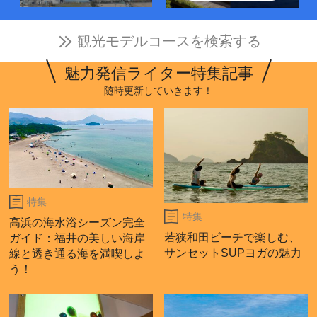
観光モデルコースを検索する
魅力発信ライター特集記事
随時更新していきます！
特集
特集
高浜の海水浴シーズン完全
若狭和田ビーチで楽しむ、
ガイド：福井の美しい海岸
サンセットSUPヨガの魅力
線と透き通る海を満喫しよ
う！