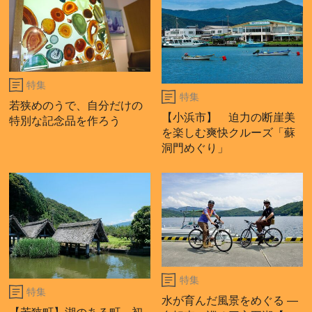
特集
特集
若狭めのうで、自分だけの
【小浜市】 迫力の断崖美
特別な記念品を作ろう
を楽しむ爽快クルーズ「蘇
洞門めぐり」
特集
特集
水が育んだ風景をめぐる ―