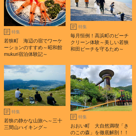
特集
特集
毎月恒例！高浜町のビーチ
若狭町 海辺の宿でワーケ
クリーン体験～美しい若狭
ーションのすすめ～昭和館
和田ビーチを守るため～
mukuri宿泊体験記～
特集
特集
若狭の静かな山旅へ～三十
おおい町 大自然満喫「き
三間山ハイキング～
のこの森」を徹底解剖！！