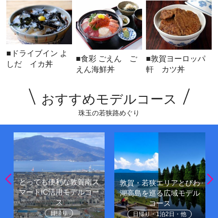
■ドライブイン よ
■食彩 ごえん ご
■敦賀ヨーロッパ
しだ イカ丼
えん海鮮丼
軒 カツ丼
おすすめモデルコース
珠玉の若狭路めぐり
とっても便利な敦賀南ス
敦賀・若狭エリアとびわ
マートIC活用モデルコー
湖高島を巡る広域モデル
ス
コース
日帰り
日帰り・1泊2日・他