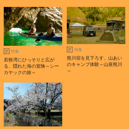
特集
特集
熊川宿を見下ろす、山あい
若狭湾にひっそりと広が
のキャンプ体験～山座熊川
る、隠れた海の冒険～シー
～
カヤックの旅～