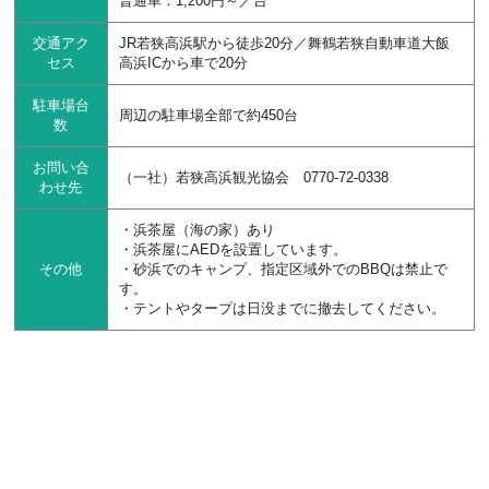
普通車：1,200円～／台
交通アク
JR若狭高浜駅から徒歩20分／舞鶴若狭自動車道大飯
セス
高浜ICから車で20分
駐車場台
周辺の駐車場全部で約450台
数
お問い合
（一社）若狭高浜観光協会 0770-72-0338
わせ先
・浜茶屋（海の家）あり
・浜茶屋にAEDを設置しています。
その他
・砂浜でのキャンプ、指定区域外でのBBQは禁止で
す。
・テントやタープは日没までに撤去してください。