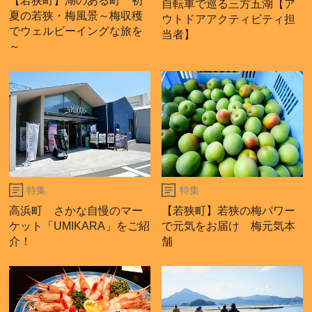
【若狭町】湖のある町 初
自転車で巡る三方五湖【ア
夏の若狭・梅風景～梅収穫
ウトドアアクティビティ担
でウェルビーイングな旅を
当者】
～
特集
特集
高浜町 さかな自慢のマー
【若狭町】若狭の梅パワー
ケット「UMIKARA」をご紹
で元気をお届け 梅元気本
介！
舗