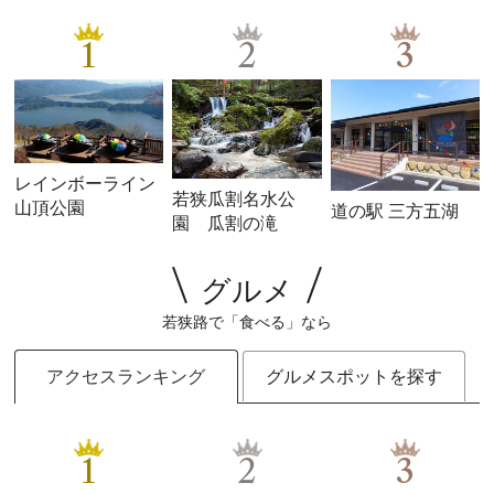
1
2
3
レインボーライン
若狭瓜割名水公
山頂公園
道の駅 三方五湖
園 瓜割の滝
グルメ
若狭路で「食べる」なら
アクセスランキング
グルメスポットを探す
1
2
3