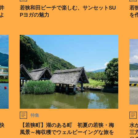
井
若狭和田ビーチで楽しむ、サンセットSU
若
よ
Pヨガの魅力
を
特集
快
【若狭町】湖のある町 初夏の若狭・梅
水
風景～梅収穫でウェルビーイングな旅を
三