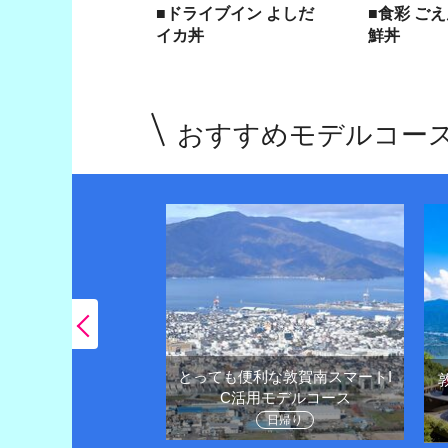
■ドライブイン よしだ
■食彩 ご
イカ丼
鮮丼
おすすめモデルコー
とっても便利な敦賀南スマートI
王様越前がにや観光
C活用モデルコース
堪能しよう
日帰り
1泊２日