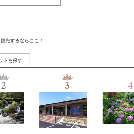
を観光するならここ！
ットを探す
2
3
4