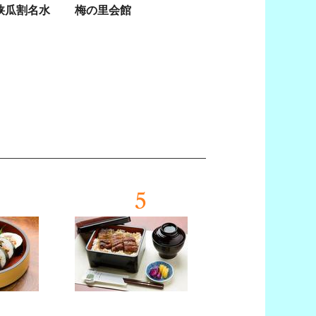
狭瓜割名水
梅の里会館
5