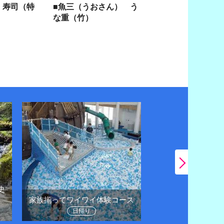
 寿司（特
■魚三（うおさん） う
な重（竹）
史
日帰りドライブで
家族揃ってワイワイ体験コース
に
日帰り
日帰り