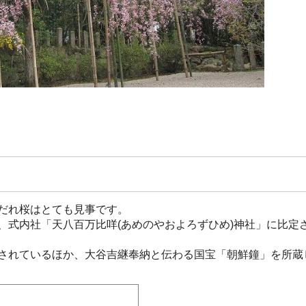
だれ桜はとても見事です。
式内社「天八百万比咩(あめのやおよろずひめ)神社」に比定
されているほか、大谷吉継奉納と伝わる国宝「朝鮮鐘」を所蔵