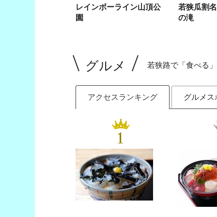
レインボーライン山頂公
若狭瓜割名
園
の滝
グルメ
若狭路で「食べる」
アクセスランキング
グルメス
1