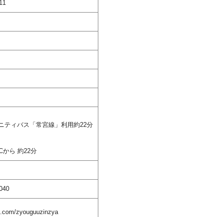
11
ニティバス「常宮線」利用約22分
から 約22分
040
k.com/zyouguuzinzya