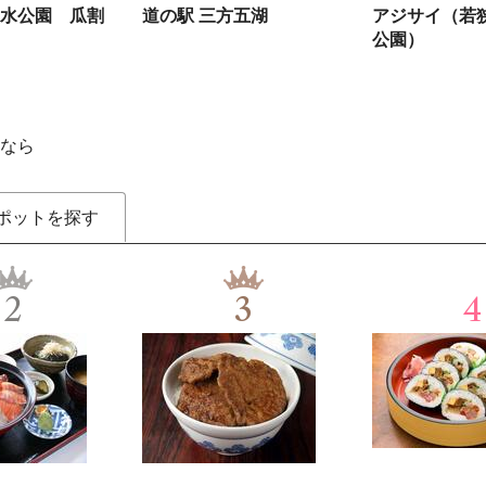
水公園 瓜割
道の駅 三方五湖
アジサイ（若
公園）
なら
ポットを探す
2
3
4