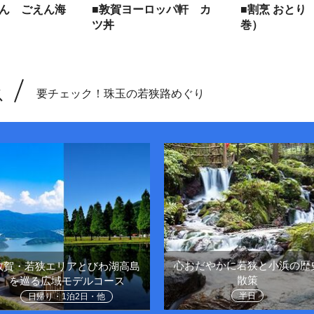
えん ごえん海
■敦賀ヨーロッパ軒 カ
■割烹 おとり
ツ丼
巻）
ス
要チェック！珠玉の若狭路めぐり
心おだやかに若狭と小浜の歴
敦賀・若狭エリアとびわ湖高島
散策
を巡る広域モデルコース
半日
日帰り・1泊2日・他