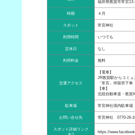
福井県敦賀市常宮13-
時期
４月
スポット
常宮神社
利用時間
いつでも
定休日
なし
利用料金
無料
【電車】
JR敦賀駅からコミュ
交通アクセス
「常宮」停留所下車
【車】
北陸自動車道・敦賀IC
駐車場
常宮神社境内駐車場
お問い合せ先
常宮神社 0770-26-1
スポット詳細リンク
https://www.faceboo
先?