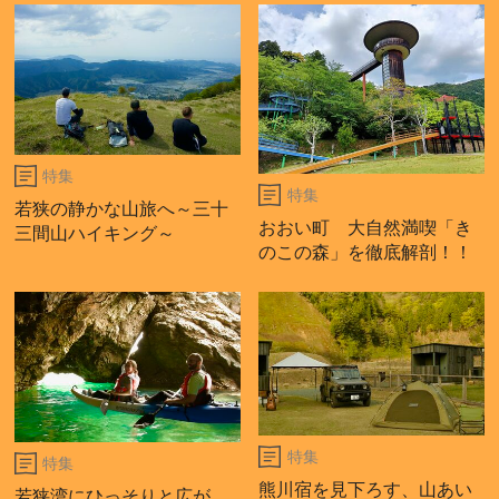
特集
特集
若狭の静かな山旅へ～三十
おおい町 大自然満喫「き
三間山ハイキング～
のこの森」を徹底解剖！！
特集
特集
熊川宿を見下ろす、山あい
若狭湾にひっそりと広が