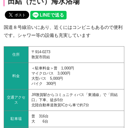
田結（たい）海水浴場
国道８号線沿いにあり、近くにはコンビニもあるので便利
です。シャワー等の設備も充実しています
〒914-0273
住所
敦賀市田結
＜駐車料金＞普 1,000円
マイクロバス 3,000円
料金
大型バス 5,000円
バイク 300円
JR敦賀駅からコミュニティバス「東浦線」で「田結
交通アクセ
口」下車、徒歩5分
ス
北陸自動車道敦賀ICから車で約7分
普 316台
駐車場
大 6台