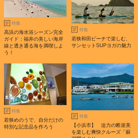
特集
特集
高浜の海水浴シーズン完全
若狭和田ビーチで楽しむ、
ガイド：福井の美しい海岸
サンセットSUPヨガの魅力
線と透き通る海を満喫しよ
う！
特集
特集
若狭めのうで、自分だけの
【小浜市】 迫力の断崖美
特別な記念品を作ろう
を楽しむ爽快クルーズ「蘇