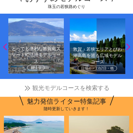
珠玉の若狭路めぐり
とっても便利な敦賀南ス
敦賀・若狭エリアとびわ
マートIC活用モデルコー
湖高島を巡る広域モデル
ス
コース
日帰り
日帰り・1泊2日・他
観光モデルコースを検索する
魅力発信ライター特集記事
随時更新していきます！