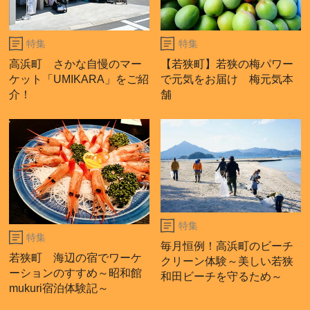
特集
特集
高浜町 さかな自慢のマー
【若狭町】若狭の梅パワー
ケット「UMIKARA」をご紹
で元気をお届け 梅元気本
介！
舗
特集
特集
毎月恒例！高浜町のビーチ
若狭町 海辺の宿でワーケ
クリーン体験～美しい若狭
ーションのすすめ～昭和館
和田ビーチを守るため～
mukuri宿泊体験記～