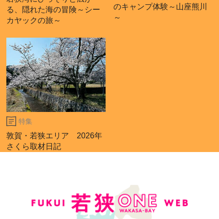
のキャンプ体験～山座熊川
る、隠れた海の冒険～シー
～
カヤックの旅～
特集
敦賀・若狭エリア 2026年
さくら取材日記