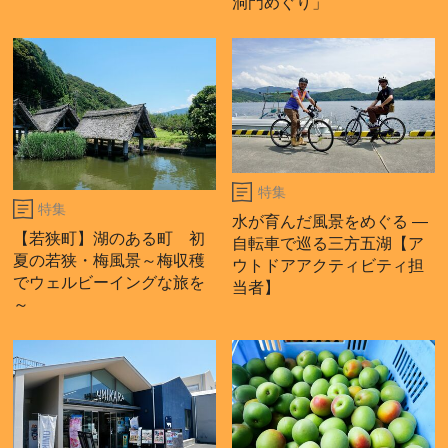
洞門めぐり」
特集
特集
水が育んだ風景をめぐる ―
【若狭町】湖のある町 初
自転車で巡る三方五湖【ア
夏の若狭・梅風景～梅収穫
ウトドアアクティビティ担
でウェルビーイングな旅を
当者】
～