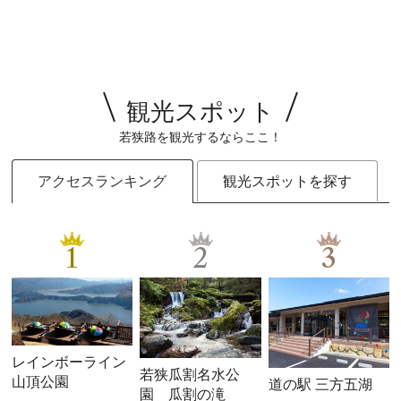
観光スポット
若狭路を観光するならここ！
アクセスランキング
観光スポットを探す
1
2
3
レインボーライン
若狭瓜割名水公
山頂公園
道の駅 三方五湖
園 瓜割の滝