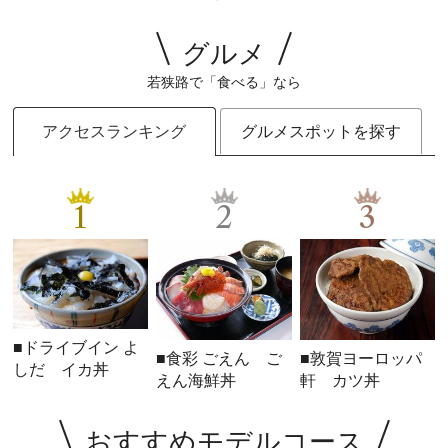
グルメ
若狭路で「食べる」なら
アクセスランキング
グルメスポットを探す
1
2
3
■ドライブイン よ
■食彩 ごえん ご
■敦賀ヨーロッパ
しだ イカ丼
えん海鮮丼
軒 カツ丼
おすすめモデルコース