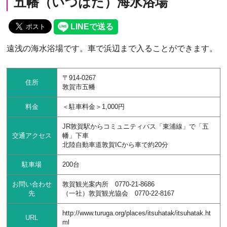
五幡（いつはた）海水浴場
遠浅の海水浴場です。車で浜辺まで入ることができます。
〒914-0267
住所
敦賀市五幡
料金
＜駐車料金＞1,000円
JR敦賀駅からコミュニティバス「東浦線」で「五
交通アクセス
幡」下車
北陸自動車道敦賀ICから車で約20分
駐車場
200台
お問い合わせ
敦賀観光案内所 0770-21-8686
先
（一社）敦賀観光協会 0770-22-8167
http://www.turuga.org/places/itsuhatak/itsuhatak.ht
URL
ml