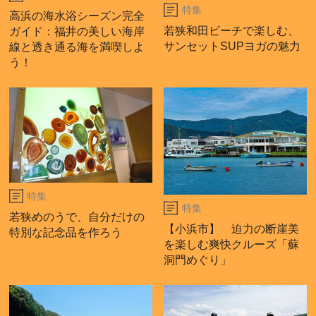
特集
高浜の海水浴シーズン完全
若狭和田ビーチで楽しむ、
ガイド：福井の美しい海岸
サンセットSUPヨガの魅力
線と透き通る海を満喫しよ
う！
特集
特集
若狭めのうで、自分だけの
【小浜市】 迫力の断崖美
特別な記念品を作ろう
を楽しむ爽快クルーズ「蘇
洞門めぐり」