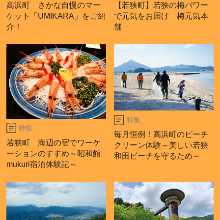
高浜町 さかな自慢のマー
【若狭町】若狭の梅パワー
ケット「UMIKARA」をご紹
で元気をお届け 梅元気本
介！
舗
特集
特集
毎月恒例！高浜町のビーチ
若狭町 海辺の宿でワーケ
クリーン体験～美しい若狭
ーションのすすめ～昭和館
和田ビーチを守るため～
mukuri宿泊体験記～