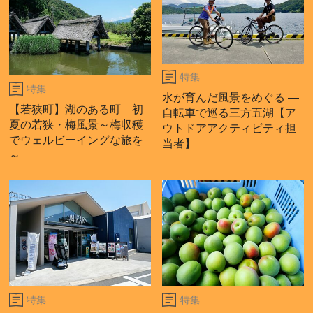
特集
特集
水が育んだ風景をめぐる ―
【若狭町】湖のある町 初
自転車で巡る三方五湖【ア
夏の若狭・梅風景～梅収穫
ウトドアアクティビティ担
でウェルビーイングな旅を
当者】
～
特集
特集