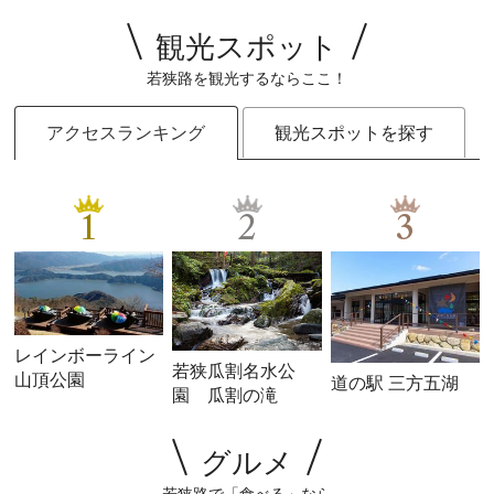
観光スポット
若狭路を観光するならここ！
アクセスランキング
観光スポットを探す
1
2
3
レインボーライン
若狭瓜割名水公
山頂公園
道の駅 三方五湖
園 瓜割の滝
グルメ
若狭路で「食べる」なら