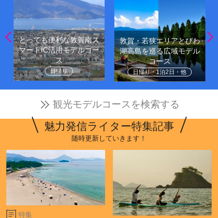
とっても便利な敦賀南ス
敦賀・若狭エリアとびわ
マートIC活用モデルコー
湖高島を巡る広域モデル
ス
コース
日帰り
日帰り・1泊2日・他
観光モデルコースを検索する
魅力発信ライター特集記事
随時更新していきます！
特集