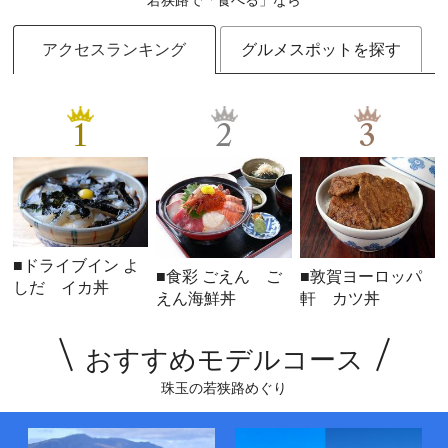
アクセスランキング
グルメスポットを探す
1
2
3
■ドライブイン よ
■食彩 ごえん ご
■敦賀ヨーロッパ
しだ イカ丼
えん海鮮丼
軒 カツ丼
おすすめモデルコース
珠玉の若狭路めぐり