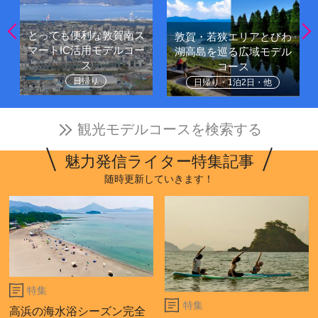
とっても便利な敦賀南ス
敦賀・若狭エリアとびわ
マートIC活用モデルコー
湖高島を巡る広域モデル
ス
コース
日帰り
日帰り・1泊2日・他
観光モデルコースを検索する
魅力発信ライター特集記事
随時更新していきます！
特集
特集
高浜の海水浴シーズン完全