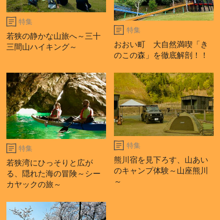
特集
特集
若狭の静かな山旅へ～三十
おおい町 大自然満喫「き
三間山ハイキング～
のこの森」を徹底解剖！！
特集
特集
熊川宿を見下ろす、山あい
若狭湾にひっそりと広が
のキャンプ体験～山座熊川
る、隠れた海の冒険～シー
～
カヤックの旅～