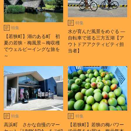
特集
特集
水が育んだ風景をめぐる ―
【若狭町】湖のある町 初
自転車で巡る三方五湖【ア
夏の若狭・梅風景～梅収穫
ウトドアアクティビティ担
でウェルビーイングな旅を
当者】
～
特集
特集
高浜町 さかな自慢のマー
【若狭町】若狭の梅パワー