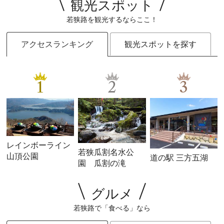
観光スポット
若狭路を観光するならここ！
アクセスランキング
観光スポットを探す
1
2
3
レインボーライン
若狭瓜割名水公
山頂公園
道の駅 三方五湖
園 瓜割の滝
グルメ
若狭路で「食べる」なら