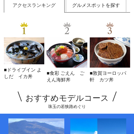
アクセスランキング
グルメスポットを探す
1
2
3
■ドライブイン よ
■食彩 ごえん ご
■敦賀ヨーロッパ
しだ イカ丼
えん海鮮丼
軒 カツ丼
おすすめモデルコース
珠玉の若狭路めぐり