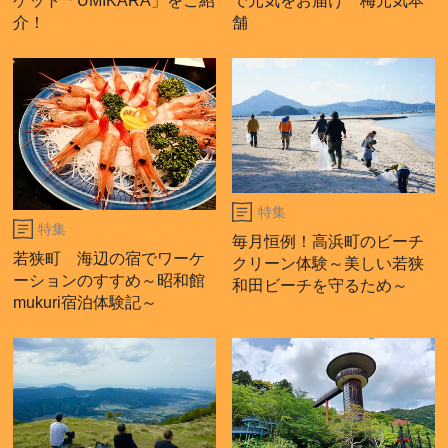
ケット「UMIKARA」をご紹
で元気をお届け 梅元気本
介！
舗
特集
特集
毎月恒例！高浜町のビーチ
若狭町 海辺の宿でワーケ
クリーン体験～美しい若狭
ーションのすすめ～昭和館
和田ビーチを守るため～
mukuri宿泊体験記～