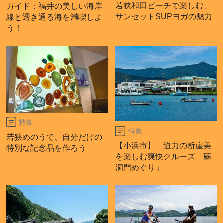
若狭和田ビーチで楽しむ、
ガイド：福井の美しい海岸
サンセットSUPヨガの魅力
線と透き通る海を満喫しよ
う！
特集
特集
若狭めのうで、自分だけの
【小浜市】 迫力の断崖美
特別な記念品を作ろう
を楽しむ爽快クルーズ「蘇
洞門めぐり」