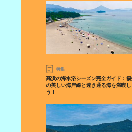
特集
高浜の海水浴シーズン完全ガイド：福
の美しい海岸線と透き通る海を満喫し
う！