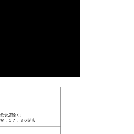
）
（飲食店除く）
日祝：１７：３０閉店