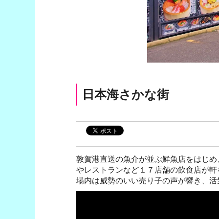
日本海さかな街
敦賀港直送の魚介が並ぶ鮮魚店をはじめ
やレストランなど１７店舗の飲食店が軒
場内は威勢のいい売り子の声が響き、活