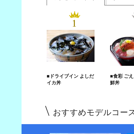
1
■ドライブイン よしだ
■食彩 ご
イカ丼
鮮丼
おすすめモデルコー