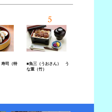
5
 寿司（特
■魚三（うおさん） う
な重（竹）