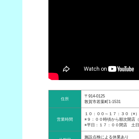
〒914-0125
住所
敦賀市若葉町1‐1531
１０：００～１７：３０（※
営業時間
※９：００時頃から順次開店
※平日：１７：００閉店 土
施設点検による休業あり