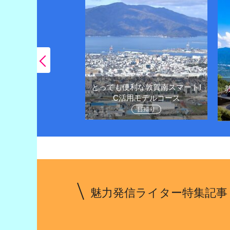
とっても便利な敦賀南スマートI
王様越前がにや観光
C活用モデルコース
堪能しよう
日帰り
1泊２日
魅力発信ライター特集記事