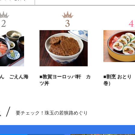
2
3
4
えん ごえん海
■敦賀ヨーロッパ軒 カ
■割烹 おとり
ツ丼
巻）
ス
要チェック！珠玉の若狭路めぐり