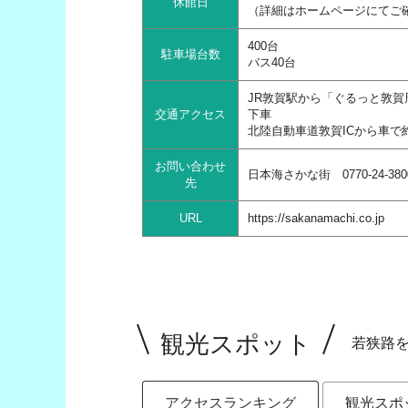
休館日
（詳細はホームページにてご
400台
駐車場台数
バス40台
JR敦賀駅から「ぐるっと敦
交通アクセス
下車
北陸自動車道敦賀ICから車で
お問い合わせ
日本海さかな街 0770-24-380
先
URL
https://sakanamachi.co.jp
観光スポット
若狭路
アクセスランキング
観光スポ