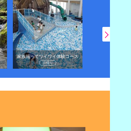
史
日帰りドライブで
家族揃ってワイワイ体験コース
に
日帰り
日帰り