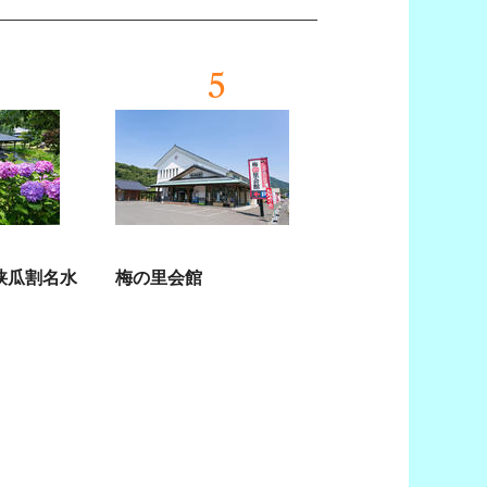
5
狭瓜割名水
梅の里会館