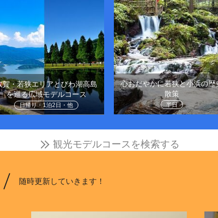
心おだやかに若狭と小浜の歴
敦賀・若狭エリアとびわ湖高島
散策
を巡る広域モデルコース
半日
日帰り・1泊2日・他
観光モデルコースを検索する
随時更新していきます！