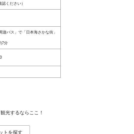
確認ください）
賀周遊バス」で「日本海さかな街」
約7分
0
を観光するならここ！
ットを探す