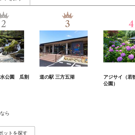
2
3
4
水公園 瓜割
道の駅 三方五湖
アジサイ（若
公園）
なら
ポットを探す