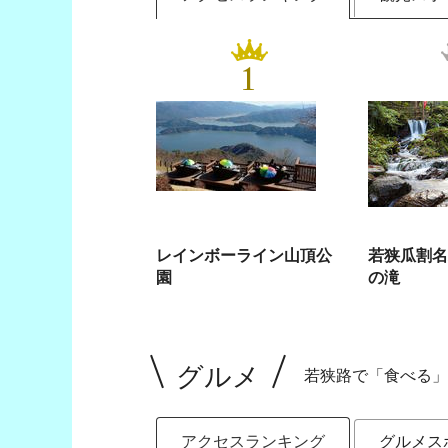
1
レインボーライン山頂公
若狭瓜割名
園
の滝
グルメ
若狭路で「食べる」
アクセスランキング
グルメス