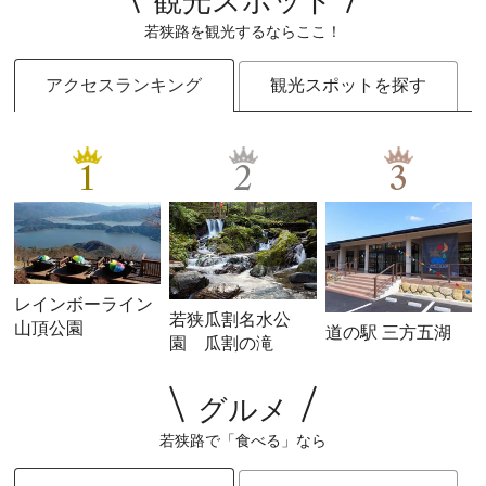
観光スポット
若狭路を観光するならここ！
アクセスランキング
観光スポットを探す
1
2
3
レインボーライン
若狭瓜割名水公
山頂公園
道の駅 三方五湖
園 瓜割の滝
グルメ
若狭路で「食べる」なら