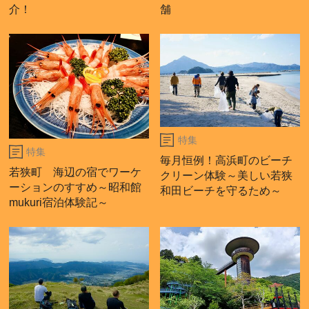
介！
舗
特集
特集
毎月恒例！高浜町のビーチ
若狭町 海辺の宿でワーケ
クリーン体験～美しい若狭
ーションのすすめ～昭和館
和田ビーチを守るため～
mukuri宿泊体験記～