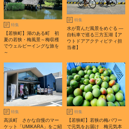
特集
特集
水が育んだ風景をめぐる ―
【若狭町】湖のある町 初
自転車で巡る三方五湖【ア
夏の若狭・梅風景～梅収穫
ウトドアアクティビティ担
でウェルビーイングな旅を
当者】
～
特集
特集
高浜町 さかな自慢のマー
【若狭町】若狭の梅パワー
ケット「UMIKARA」をご紹
で元気をお届け 梅元気本