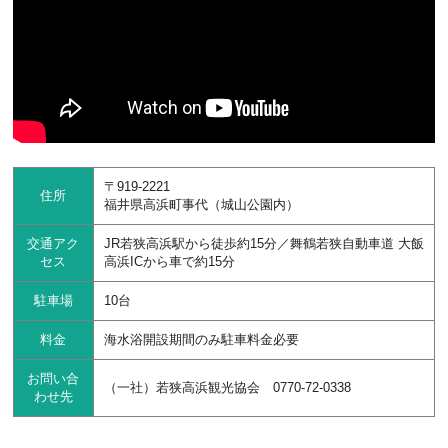
〒919-2221
住所
福井県高浜町事代（城山公園内）
交通アク
JR若狭高浜駅から徒歩約15分／舞鶴若狭自動車道 大飯
セス
高浜ICから車で約15分
駐車場
10台
料金
海水浴開設期間のみ駐車料金必要
お問い合
（一社）若狭高浜観光協会 0770-72-0338
わせ先