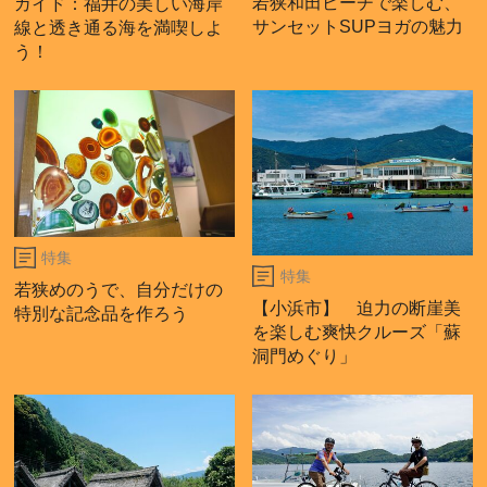
若狭和田ビーチで楽しむ、
ガイド：福井の美しい海岸
サンセットSUPヨガの魅力
線と透き通る海を満喫しよ
う！
特集
特集
若狭めのうで、自分だけの
【小浜市】 迫力の断崖美
特別な記念品を作ろう
を楽しむ爽快クルーズ「蘇
洞門めぐり」