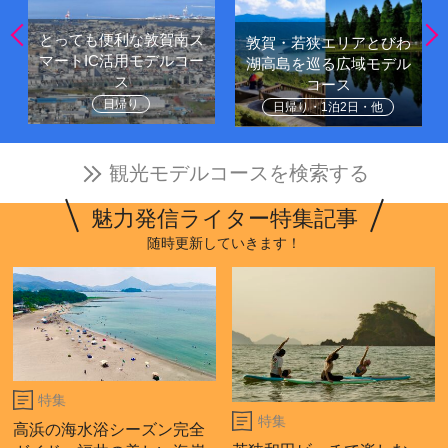
とっても便利な敦賀南ス
敦賀・若狭エリアとびわ
マートIC活用モデルコー
湖高島を巡る広域モデル
ス
コース
日帰り
日帰り・1泊2日・他
観光モデルコースを検索する
魅力発信ライター特集記事
随時更新していきます！
特集
特集
高浜の海水浴シーズン完全