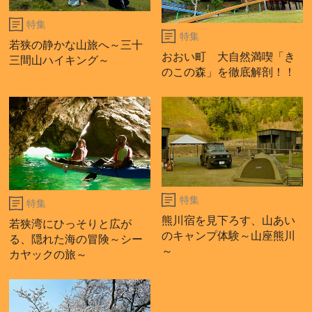
特集
特集
若狭の静かな山旅へ～三十
おおい町 大自然満喫「き
三間山ハイキング～
のこの森」を徹底解剖！！
特集
特集
熊川宿を見下ろす、山あい
若狭湾にひっそりと広が
のキャンプ体験～山座熊川
る、隠れた海の冒険～シー
～
カヤックの旅～