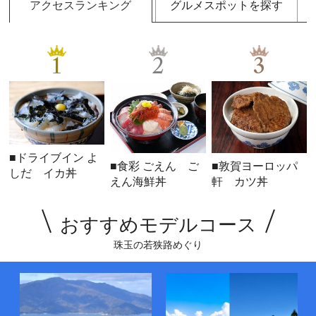
アクセスランキング
グルメスポットを探す
1
2
3
■ドライブイン よ
■食彩 ごえん ご
■敦賀ヨーロッパ
しだ イカ丼
えん海鮮丼
軒 カツ丼
おすすめモデルコース
珠玉の若狭路めぐり