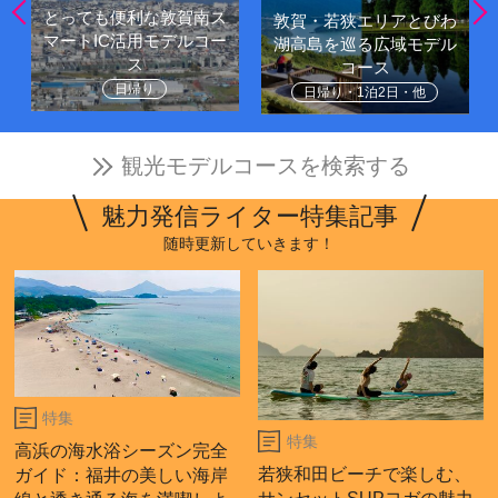
とっても便利な敦賀南ス
敦賀・若狭エリアとびわ
マートIC活用モデルコー
湖高島を巡る広域モデル
ス
コース
日帰り
日帰り・1泊2日・他
観光モデルコースを検索する
魅力発信ライター特集記事
随時更新していきます！
特集
特集
高浜の海水浴シーズン完全
若狭和田ビーチで楽しむ、
ガイド：福井の美しい海岸