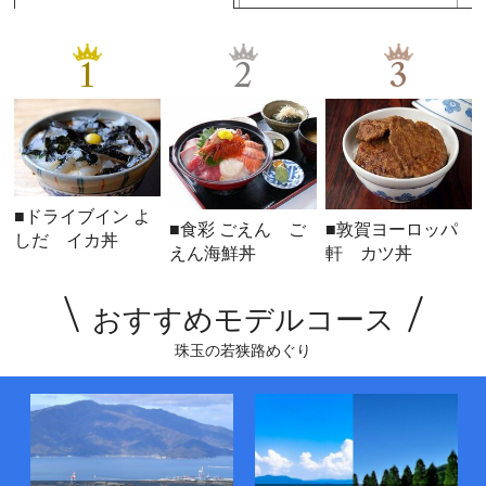
1
2
3
■ドライブイン よ
■食彩 ごえん ご
■敦賀ヨーロッパ
しだ イカ丼
えん海鮮丼
軒 カツ丼
おすすめモデルコース
珠玉の若狭路めぐり