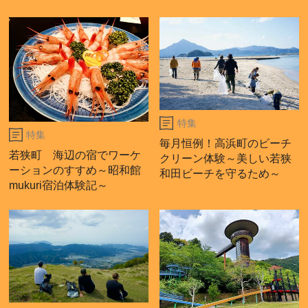
特集
特集
毎月恒例！高浜町のビーチ
若狭町 海辺の宿でワーケ
クリーン体験～美しい若狭
ーションのすすめ～昭和館
和田ビーチを守るため～
mukuri宿泊体験記～