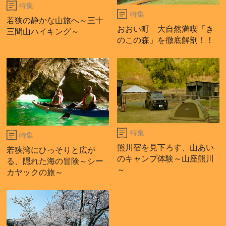
特集
特集
若狭の静かな山旅へ～三十
おおい町 大自然満喫「き
三間山ハイキング～
のこの森」を徹底解剖！！
特集
特集
熊川宿を見下ろす、山あい
若狭湾にひっそりと広が
のキャンプ体験～山座熊川
る、隠れた海の冒険～シー
～
カヤックの旅～