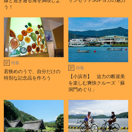
サンセットSUPヨガの魅力
線と透き通る海を満喫しよ
う！
特集
特集
若狭めのうで、自分だけの
【小浜市】 迫力の断崖美
特別な記念品を作ろう
を楽しむ爽快クルーズ「蘇
洞門めぐり」