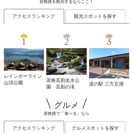
若狭路を観光するならここ！
アクセスランキング
観光スポットを探す
1
2
3
レインボーライン
若狭瓜割名水公
山頂公園
道の駅 三方五湖
園 瓜割の滝
グルメ
若狭路で「食べる」なら
アクセスランキング
グルメスポットを探す