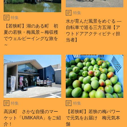
特集
特集
水が育んだ風景をめぐる ―
【若狭町】湖のある町 初
自転車で巡る三方五湖【ア
夏の若狭・梅風景～梅収穫
ウトドアアクティビティ担
でウェルビーイングな旅を
当者】
～
特集
特集
高浜町 さかな自慢のマー
【若狭町】若狭の梅パワー
ケット「UMIKARA」をご紹
で元気をお届け 梅元気本
介！
舗