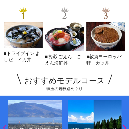
1
2
3
■ドライブイン よ
■食彩 ごえん ご
■敦賀ヨーロッパ
しだ イカ丼
えん海鮮丼
軒 カツ丼
おすすめモデルコース
珠玉の若狭路めぐり