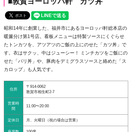
■敦賀ヨーロッパ軒 カツ丼
昭和14年に創業した、福井市にあるヨーロッパ軒総本店の
暖簾分け第1号店。看板メニューは特製ソースにくぐらせ
たトンカツを、アツアツのご飯の上にのせた「カツ丼」で
す。衣はサクッ、中はジューシー！ ミンチカツをご飯にの
せた「パリ丼」や、豚肉をデミグラスソースと絡めた「ス
カロップ」も人気です。
〒914-0062
住所
敦賀市相生町2-7
営業時
11:00〜20:00
間
定休日
月、火曜日（祝の場合は営業）
座席数
100席