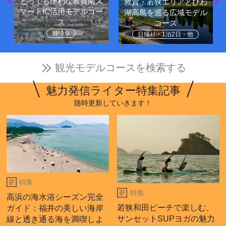
とっても便利な敦賀南ス
敦賀・若狭エリアとびわ
マートIC活用モデルコー
湖高島を巡る広域モデル
ス
コース
日帰り
日帰り・1泊2日・他
観光モデルコースを検索する
魅力発信ライター特集記事
随時更新していきます！
特集
特集
高浜の海水浴シーズン完全
若狭和田ビーチで楽しむ、
ガイド：福井の美しい海岸
サンセットSUPヨガの魅力
線と透き通る海を満喫しよ