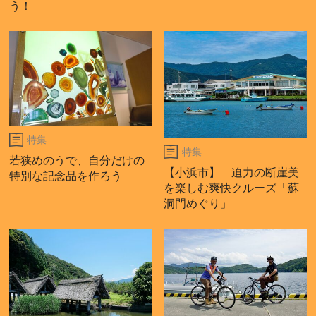
う！
特集
特集
若狭めのうで、自分だけの
【小浜市】 迫力の断崖美
特別な記念品を作ろう
を楽しむ爽快クルーズ「蘇
洞門めぐり」