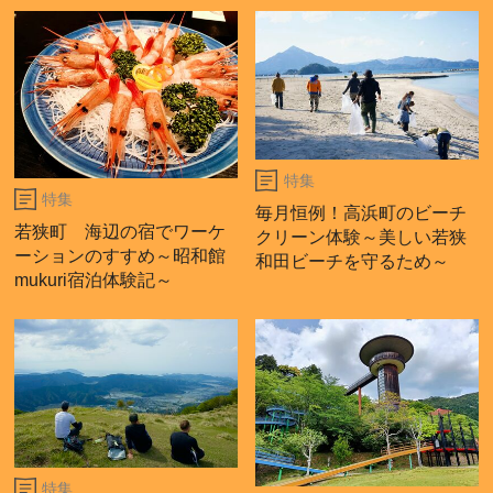
特集
特集
毎月恒例！高浜町のビーチ
若狭町 海辺の宿でワーケ
クリーン体験～美しい若狭
ーションのすすめ～昭和館
和田ビーチを守るため～
mukuri宿泊体験記～
特集