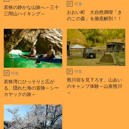
特集
若狭の静かな山旅へ～三十
おおい町 大自然満喫「き
三間山ハイキング～
のこの森」を徹底解剖！！
特集
特集
熊川宿を見下ろす、山あい
若狭湾にひっそりと広が
のキャンプ体験～山座熊川
る、隠れた海の冒険～シー
～
カヤックの旅～