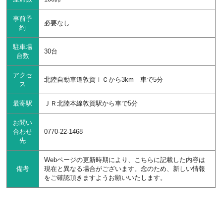
事前予
必要なし
約
駐車場
30台
台数
アクセ
北陸自動車道敦賀ＩＣから3km 車で5分
ス
最寄駅
ＪＲ北陸本線敦賀駅から車で5分
お問い
合わせ
0770-22-1468
先
Webページの更新時期により、こちらに記載した内容は
備考
現在と異なる場合がございます。念のため、新しい情報
をご確認頂きますようお願いいたします。