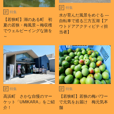
特集
特集
水が育んだ風景をめぐる ―
【若狭町】湖のある町 初
自転車で巡る三方五湖【ア
夏の若狭・梅風景～梅収穫
ウトドアアクティビティ担
でウェルビーイングな旅を
当者】
～
特集
特集
高浜町 さかな自慢のマー
【若狭町】若狭の梅パワー
ケット「UMIKARA」をご紹
で元気をお届け 梅元気本
介！
舗