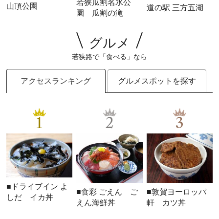
若狭瓜割名水公
山頂公園
道の駅 三方五湖
園 瓜割の滝
グルメ
若狭路で「食べる」なら
アクセスランキング
グルメスポットを探す
1
2
3
■ドライブイン よ
■食彩 ごえん ご
■敦賀ヨーロッパ
しだ イカ丼
えん海鮮丼
軒 カツ丼