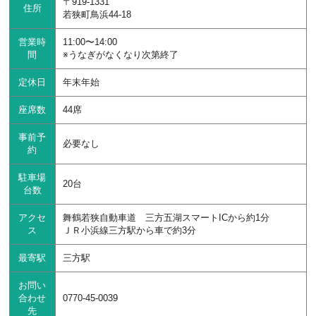
〒919-1331
住所
若狭町鳥浜44-18
営業時
11:00〜14:00
間
※うなぎがなくなり次第終了
定休日
年末年始
座席数
44席
事前予
必要なし
約
駐車場
20台
台数
アクセ
舞鶴若狭自動車道 三方五湖スマートICから約1分
ス
ＪＲ小浜線三方駅から車で約3分
最寄駅
三方駅
お問い
合わせ
0770-45-0039
先