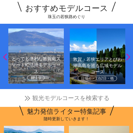
おすすめモデルコース
珠玉の若狭路めぐり
とっても便利な敦賀南ス
敦賀・若狭エリアとびわ
マートIC活用モデルコー
湖高島を巡る広域モデル
ス
コース
日帰り
日帰り・1泊2日・他
観光モデルコースを検索する
魅力発信ライター特集記事
随時更新していきます！