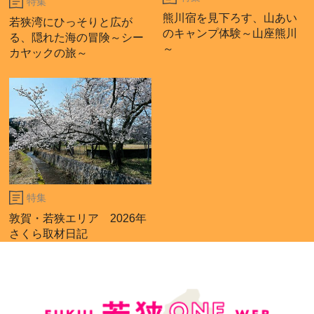
特集
熊川宿を見下ろす、山あい
若狭湾にひっそりと広が
のキャンプ体験～山座熊川
る、隠れた海の冒険～シー
～
カヤックの旅～
特集
敦賀・若狭エリア 2026年
さくら取材日記