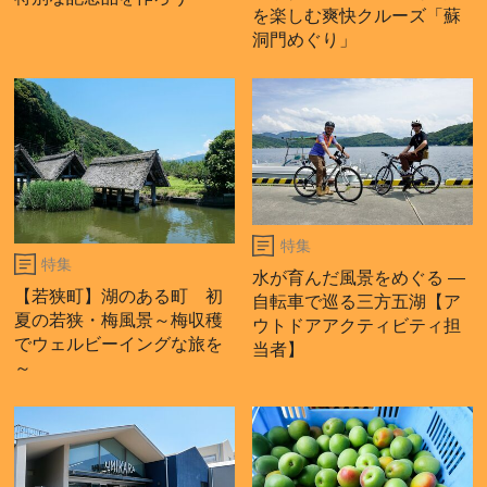
を楽しむ爽快クルーズ「蘇
洞門めぐり」
特集
特集
水が育んだ風景をめぐる ―
【若狭町】湖のある町 初
自転車で巡る三方五湖【ア
夏の若狭・梅風景～梅収穫
ウトドアアクティビティ担
でウェルビーイングな旅を
当者】
～