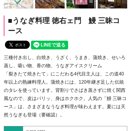
■うなぎ料理 徳右ェ門 鰻 三昧コ
ース
三種付き出し、白焼き、うざく、うまき、蒲焼き、せいろ
蒸し、吸い物、香の物、うなぎアイスクリーム
「裂きたて焼きたて」にこだわる4代目主人は、この道40
年以上の熟練料理人。蒲焼きには、120年継ぎ足した伝統
のタレを使っています。背割りでさばき蒸さずに焼く関西
風なので、皮はパリッ、身はホクホク。人気の「鰻 三昧コ
ース」は、さまざまなうなぎ料理が味わえます。夏には天
然うなぎも登場（要確認）。