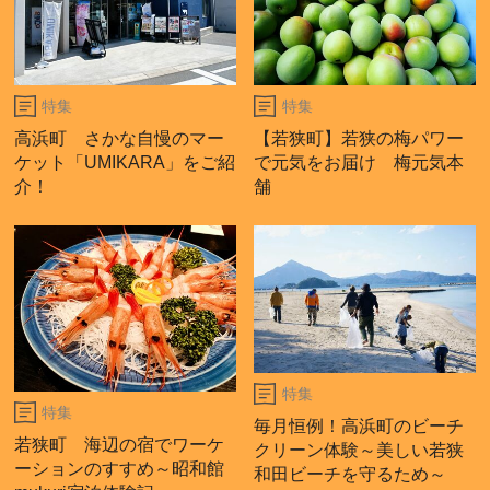
特集
特集
高浜町 さかな自慢のマー
【若狭町】若狭の梅パワー
ケット「UMIKARA」をご紹
で元気をお届け 梅元気本
介！
舗
特集
特集
毎月恒例！高浜町のビーチ
若狭町 海辺の宿でワーケ
クリーン体験～美しい若狭
ーションのすすめ～昭和館
和田ビーチを守るため～