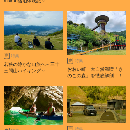
mukuri宿泊体験記～
特集
特集
若狭の静かな山旅へ～三十
おおい町 大自然満喫「き
三間山ハイキング～
のこの森」を徹底解剖！！
特集