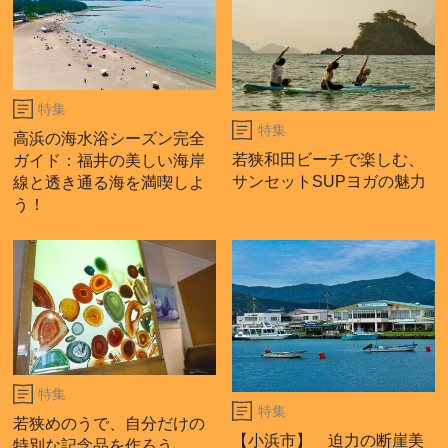
特集
特集
高浜の海水浴シーズン完全
若狭和田ビーチで楽しむ、
ガイド：福井の美しい海岸
サンセットSUPヨガの魅力
線と透き通る海を満喫しよ
う！
特集
特集
若狭めのうで、自分だけの
【小浜市】 迫力の断崖美
特別な記念品を作ろう