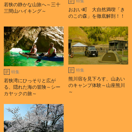
特集
若狭の静かな山旅へ～三十
おおい町 大自然満喫「き
三間山ハイキング～
のこの森」を徹底解剖！！
特集
特集
熊川宿を見下ろす、山あい
若狭湾にひっそりと広が
のキャンプ体験～山座熊川
る、隠れた海の冒険～シー
～
カヤックの旅～