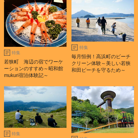
特集
特集
毎月恒例！高浜町のビーチ
若狭町 海辺の宿でワーケ
クリーン体験～美しい若狭
ーションのすすめ～昭和館
和田ビーチを守るため～
mukuri宿泊体験記～
特集