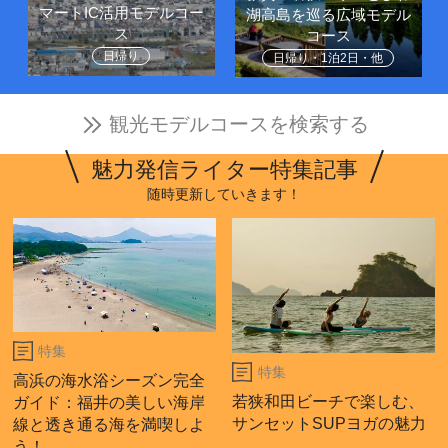
マートIC活用モデルコー
湖高島を巡る広域モデル
ス
コース
日帰り
日帰り・1泊2日・他
観光モデルコースを検索する
魅力発信ライター特集記事
随時更新していきます！
特集
特集
高浜の海水浴シーズン完全
若狭和田ビーチで楽しむ、
ガイド：福井の美しい海岸
サンセットSUPヨガの魅力
線と透き通る海を満喫しよ
う！