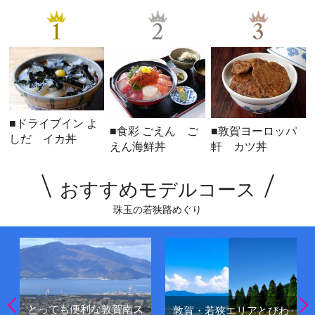
1
2
3
■ドライブイン よ
■食彩 ごえん ご
■敦賀ヨーロッパ
しだ イカ丼
えん海鮮丼
軒 カツ丼
おすすめモデルコース
珠玉の若狭路めぐり
とっても便利な敦賀南ス
敦賀・若狭エリアとびわ