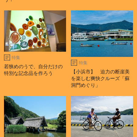
特集
特集
若狭めのうで、自分だけの
【小浜市】 迫力の断崖美
特別な記念品を作ろう
を楽しむ爽快クルーズ「蘇
洞門めぐり」