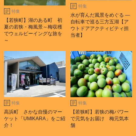
特集
特集
水が育んだ風景をめぐる ―
【若狭町】湖のある町 初
自転車で巡る三方五湖【ア
夏の若狭・梅風景～梅収穫
ウトドアアクティビティ担
でウェルビーイングな旅を
当者】
～
特集
特集
高浜町 さかな自慢のマー
【若狭町】若狭の梅パワー
ケット「UMIKARA」をご紹
で元気をお届け 梅元気本
介！
舗