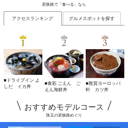
若狭路で「食べる」なら
アクセスランキング
グルメスポットを探す
1
2
3
■ドライブイン よ
■食彩 ごえん ご
■敦賀ヨーロッパ
しだ イカ丼
えん海鮮丼
軒 カツ丼
おすすめモデルコース
珠玉の若狭路めぐり