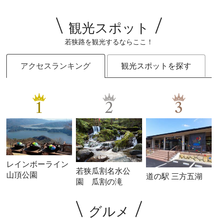
観光スポット
若狭路を観光するならここ！
アクセスランキング
観光スポットを探す
1
2
3
レインボーライン
若狭瓜割名水公
山頂公園
道の駅 三方五湖
園 瓜割の滝
グルメ