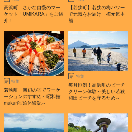
高浜町 さかな自慢のマー
【若狭町】若狭の梅パワー
ケット「UMIKARA」をご紹
で元気をお届け 梅元気本
介！
舗
特集
特集
毎月恒例！高浜町のビーチ
若狭町 海辺の宿でワーケ
クリーン体験～美しい若狭
ーションのすすめ～昭和館
和田ビーチを守るため～
mukuri宿泊体験記～