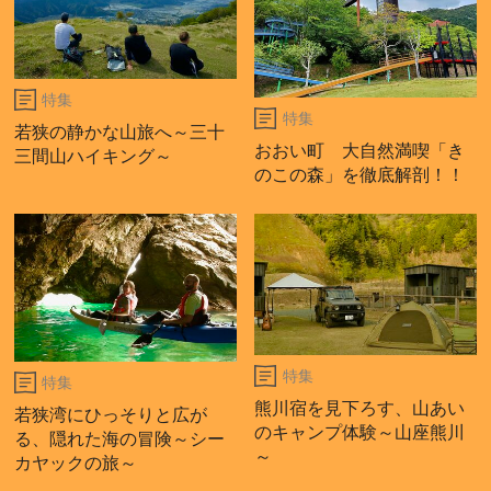
特集
特集
若狭の静かな山旅へ～三十
おおい町 大自然満喫「き
三間山ハイキング～
のこの森」を徹底解剖！！
特集
特集
熊川宿を見下ろす、山あい
若狭湾にひっそりと広が
のキャンプ体験～山座熊川
る、隠れた海の冒険～シー
～
カヤックの旅～