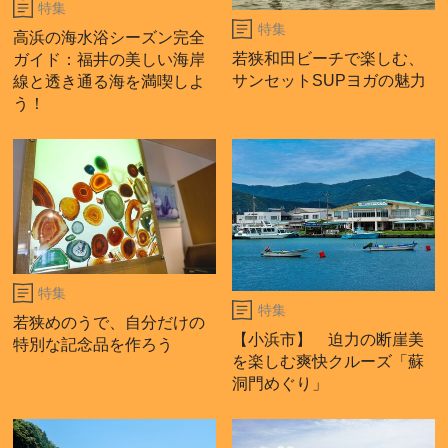
特集
特集
高浜の海水浴シーズン完全
若狭和田ビーチで楽しむ、
ガイド：福井の美しい海岸
サンセットSUPヨガの魅力
線と透き通る海を満喫しよ
う！
特集
特集
若狭めのうで、自分だけの
【小浜市】 迫力の断崖美
特別な記念品を作ろう
を楽しむ爽快クルーズ「蘇
洞門めぐり」