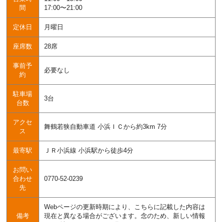
間
17:00〜21:00
定休日
月曜日
座席数
28席
事前予
必要なし
約
駐車場
3台
台数
アクセ
舞鶴若狭自動車道 小浜ＩＣから約3km 7分
ス
最寄駅
ＪＲ小浜線 小浜駅から徒歩4分
お問い
合わせ
0770-52-0239
先
Webページの更新時期により、こちらに記載した内容は
備考
現在と異なる場合がございます。念のため、新しい情報