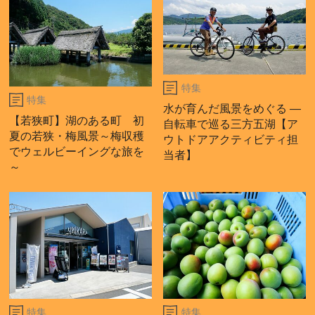
特集
特集
水が育んだ風景をめぐる ―
【若狭町】湖のある町 初
自転車で巡る三方五湖【ア
夏の若狭・梅風景～梅収穫
ウトドアアクティビティ担
でウェルビーイングな旅を
当者】
～
特集
特集