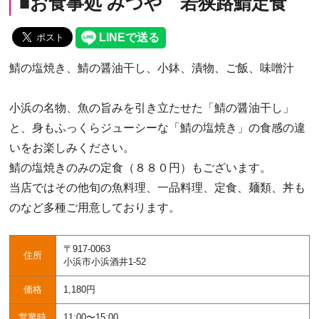
■お食事処 みつや 若狭路鯖定食
鯖の塩焼き、鯖の醤油干し、小鉢、漬物、ご飯、味噌汁
小浜の名物、魚の旨みを引き立たせた「鯖の醤油干し」
と、身もふっくらジューシーな「鯖の塩焼き」の食感の違
いをお楽しみください。
鯖の塩焼きのみの定食（８８０円）もございます。
当店ではその他旬の魚料理、一品料理、定食、麺類、丼も
のなど多種ご用意しております。
〒917-0063
住所
小浜市小浜酒井1-52
価格
1,180円
営業時
11:00〜15:00