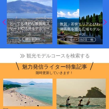
とっても便利な敦賀南ス
敦賀・若狭エリアとびわ
マートIC活用モデルコー
湖高島を巡る広域モデル
ス
コース
日帰り
日帰り・1泊2日・他
観光モデルコースを検索する
魅力発信ライター特集記事
随時更新していきます！