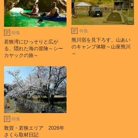
特集
特集
熊川宿を見下ろす、山あい
若狭湾にひっそりと広が
のキャンプ体験～山座熊川
る、隠れた海の冒険～シー
～
カヤックの旅～
特集
敦賀・若狭エリア 2026年
さくら取材日記