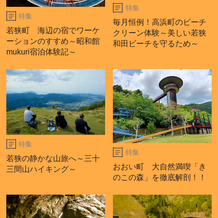
特集
特集
毎月恒例！高浜町のビーチ
若狭町 海辺の宿でワーケ
クリーン体験～美しい若狭
ーションのすすめ～昭和館
和田ビーチを守るため～
mukuri宿泊体験記～
特集
特集
若狭の静かな山旅へ～三十
おおい町 大自然満喫「き
三間山ハイキング～
のこの森」を徹底解剖！！