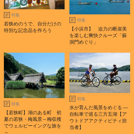
特集
特集
若狭めのうで、自分だけの
【小浜市】 迫力の断崖美
特別な記念品を作ろう
を楽しむ爽快クルーズ「蘇
洞門めぐり」
特集
特集
水が育んだ風景をめぐる ―
【若狭町】湖のある町 初
自転車で巡る三方五湖【ア
夏の若狭・梅風景～梅収穫
ウトドアアクティビティ担
でウェルビーイングな旅を
当者】
～