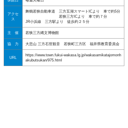
休館日
毎週火曜日
舞鶴若狭自動車道 三方五湖スマートICより 車で約5分
アクセ
若狭三方ICより 車で約７分
ス
JR小浜線 三方駅より 徒歩約２５分
主 催
若狭三方縄文博物館
協 力
大悲山 三方石世観音 若狭町三方区 福井県教育委員会
https://www.town.fukui-wakasa.lg.jp/wakasamikatajomonh
URL
akubutsukan/975.html