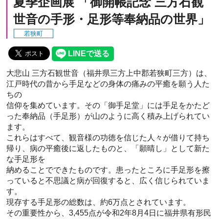
夏季企画展 「御開帳記念 三方石観
世音の手形・足形等奉納品の世界」
若狭町
大悲山 三方石観世音（福井県三方上中郡若狭町三方）は、
江戸時代の昔から手足などの身体の痛みの平癒を願う人た
ちの
信仰を集めています。その「御手足堂」には手足をかたど
った奉納品（手足形）が山のように高く積み上げられてい
ます。
これらはすべて、観音様の功徳を信じた人々が借りて持ち
帰り、病の平癒後に返したものと、「願晴し」として新た
な手足形を
納めることでできたものです。患ったところに手足形を擦
っていると不思議と病が回復すると、広く信じられていま
す。
現存する手足形の総数は、約6万点とされています。
その重要性から、3,455点が令和2年8月4日に福井県有形民