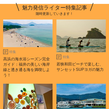
魅力発信ライター特集記事
随時更新していきます！
特集
特集
高浜の海水浴シーズン完全
若狭和田ビーチで楽しむ、
ガイド：福井の美しい海岸
サンセットSUPヨガの魅力
線と透き通る海を満喫しよ
う！