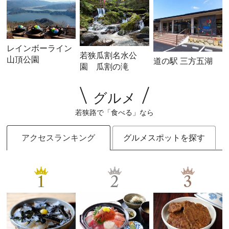
レインボーライン
若狭瓜割名水公
山頂公園
道の駅 三方五湖
園 瓜割の滝
グルメ
若狭路で「食べる」なら
アクセスランキング
グルメスポットを探す
1
2
3