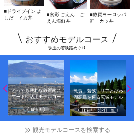
■ドライブイン よ
■食彩 ごえん ご
■敦賀ヨーロッパ
しだ イカ丼
えん海鮮丼
軒 カツ丼
おすすめモデルコース
珠玉の若狭路めぐり
とっても便利な敦賀南ス
敦賀・若狭エリアとびわ
マートIC活用モデルコー
湖高島を巡る広域モデル
ス
コース
日帰り
日帰り・1泊2日・他
観光モデルコースを検索する