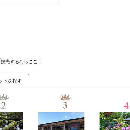
を観光するならここ！
ットを探す
2
3
4