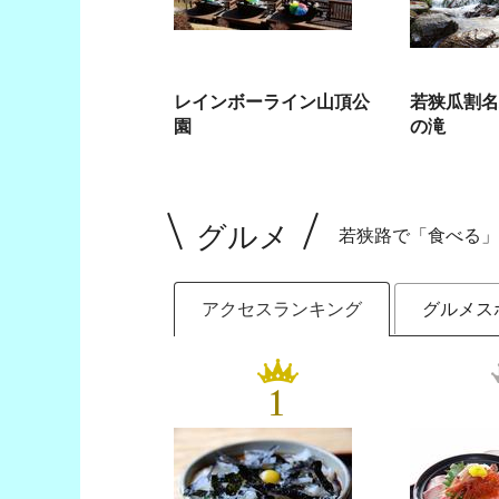
レインボーライン山頂公
若狭瓜割名
園
の滝
グルメ
若狭路で「食べる」
アクセスランキング
グルメス
1