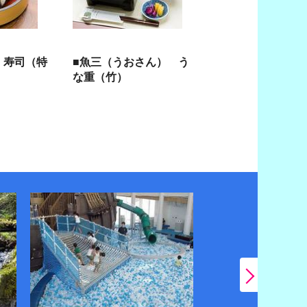
 寿司（特
■魚三（うおさん） う
な重（竹）