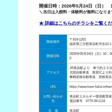
開催日時：2026年5月24日（日） 10:
＼当日は入館料・体験料が無料になりま
★ 詳細はこちらのチラシをご覧くだ
〒919-1201
開催場所
福井県三方郡美浜町丹生62-1
2026年05月24日（日）10：0
開催日時
0
JR美浜駅より 車で約２５
アクセス
北陸自動車道 敦賀ICより
舞鶴若狭自動車道 若狭美浜
URL
https://www.town.fukui-miham
お問い合わせ
美浜町エネルギー環境教育体
先
電話番号 0770-39-1116
主 催
美浜町