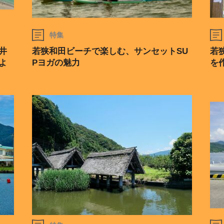
特集
井
若狭和田ビーチで楽しむ、サンセットSU
若
よ
Pヨガの魅力
を