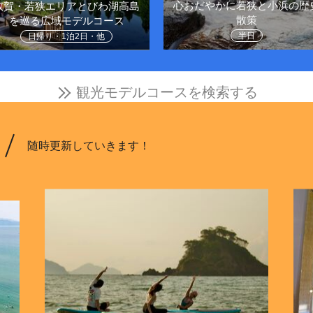
心おだやかに若狭と小浜の歴
敦賀・若狭エリアとびわ湖高島
散策
を巡る広域モデルコース
半日
日帰り・1泊2日・他
観光モデルコースを検索する
随時更新していきます！