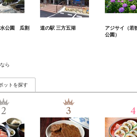
水公園 瓜割
道の駅 三方五湖
アジサイ（若
公園）
なら
ポットを探す
2
3
4