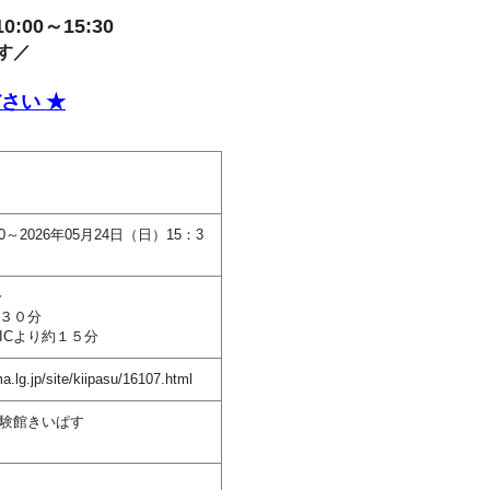
00～15:30
す／
さい ★
0～2026年05月24日（日）15：3
分
約３０分
ICより約１５分
a.lg.jp/site/kiipasu/16107.html
験館きいぱす