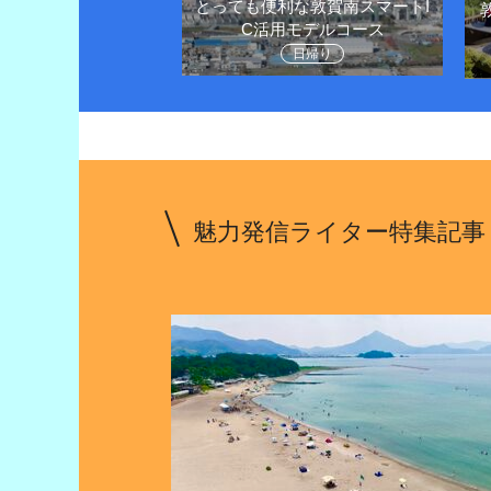
とっても便利な敦賀南スマートI
王様越前がにや観光
C活用モデルコース
堪能しよう
日帰り
1泊２日
魅力発信ライター特集記事