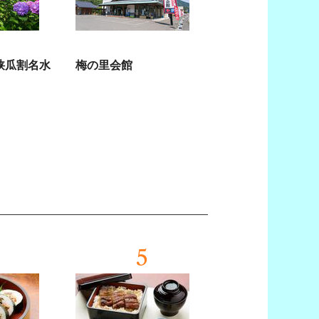
狭瓜割名水
梅の里会館
5