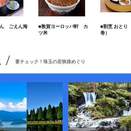
えん ごえん海
■敦賀ヨーロッパ軒 カ
■割烹 おとり
ツ丼
巻）
ス
要チェック！珠玉の若狭路めぐり