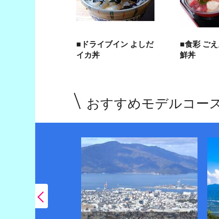
■ドライブイン よしだ
■食彩 ご
イカ丼
鮮丼
おすすめモデルコー