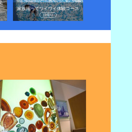
史
日帰りドライブで
家族揃ってワイワイ体験コース
に
日帰り
日帰り