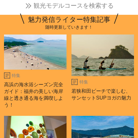
観光モデルコースを検索する
魅力発信ライター特集記事
随時更新していきます！
特集
特集
高浜の海水浴シーズン完全
若狭和田ビーチで楽しむ、
ガイド：福井の美しい海岸
サンセットSUPヨガの魅力
線と透き通る海を満喫しよ
う！