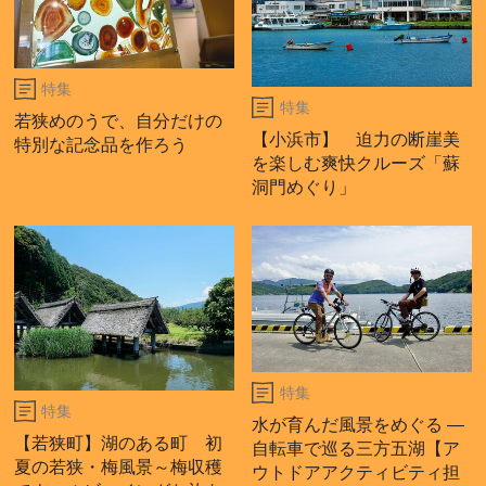
特集
特集
若狭めのうで、自分だけの
【小浜市】 迫力の断崖美
特別な記念品を作ろう
を楽しむ爽快クルーズ「蘇
洞門めぐり」
特集
特集
水が育んだ風景をめぐる ―
【若狭町】湖のある町 初
自転車で巡る三方五湖【ア
夏の若狭・梅風景～梅収穫
ウトドアアクティビティ担