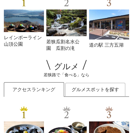
1
2
3
レインボーライン
若狭瓜割名水公
山頂公園
道の駅 三方五湖
園 瓜割の滝
グルメ
若狭路で「食べる」なら
アクセスランキング
グルメスポットを探す
1
2
3