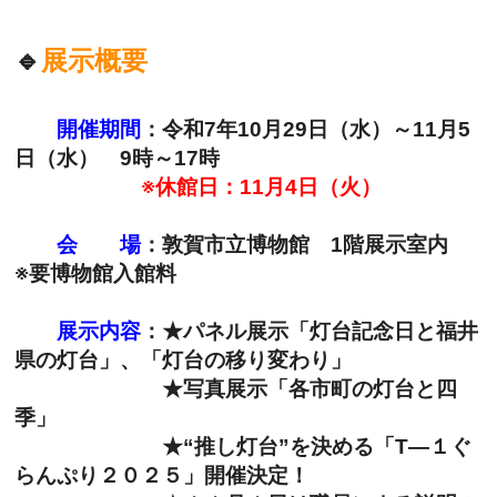
🔹
展示概要
開催期間
：
令和7年10月29日（水）～11月5
日（水） 9時～17時
※休館日：11月4日（火）
会 場
：敦賀市立博物館 1階展示室内
※要博物館入館料
展示内容
：
★パネル展示「灯台記念日と福井
県の灯台」、「灯台の移り変わり」
★写真展示「各市町の灯台と四
季」
★“推し灯台”を決める「T―１ぐ
らんぷり２０２５」開催決定！