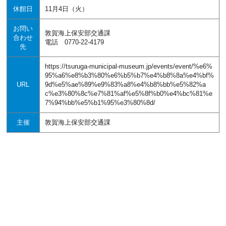
休館日
11月4日（火）
お問い
敦賀海上保安部交通課
合わせ
電話 0770-22-4179
先
https://tsuruga-municipal-museum.jp/events/event/%e6%
95%a6%e8%b3%80%e6%b5%b7%e4%b8%8a%e4%bf%
URL
9d%e5%ae%89%e9%83%a8%e4%b8%bb%e5%82%a
c%e3%80%8c%e7%81%af%e5%8f%b0%e4%bc%81%e
7%94%bb%e5%b1%95%e3%80%8d/
主催
敦賀海上保安部交通課