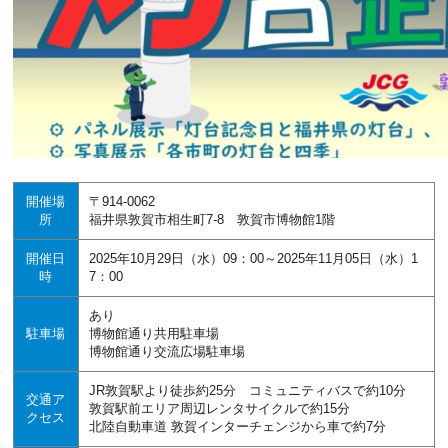
開催場
〒914-0062
所
福井県敦賀市相生町7-8 敦賀市博物館1階
開催日
2025年10月29日（水）09：00～2025年11月05日（水）1
時
7：00
あり
駐車場
博物館通り共用駐車場
博物館通り交流広場駐車場
JR敦賀駅より徒歩約25分 コミュニティバスで約10分
交通ア
敦賀駅前エリア周辺レンタサイクルで約15分
クセス
北陸自動車道 敦賀インターチェンジから車で約7分