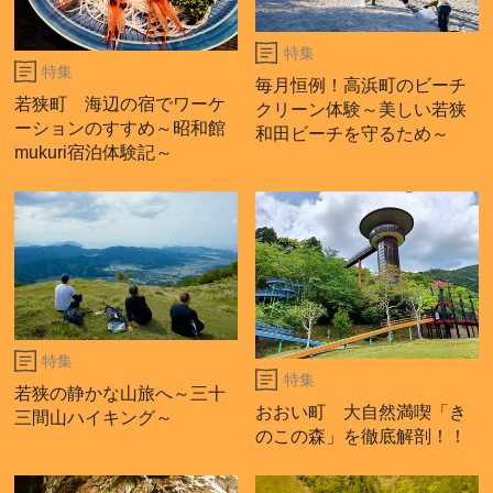
特集
特集
毎月恒例！高浜町のビーチ
若狭町 海辺の宿でワーケ
クリーン体験～美しい若狭
ーションのすすめ～昭和館
和田ビーチを守るため～
mukuri宿泊体験記～
特集
特集
若狭の静かな山旅へ～三十
おおい町 大自然満喫「き
三間山ハイキング～
のこの森」を徹底解剖！！