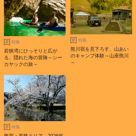
特集
特集
熊川宿を見下ろす、山あい
若狭湾にひっそりと広が
のキャンプ体験～山座熊川
る、隠れた海の冒険～シー
～
カヤックの旅～
特集
敦賀・若狭エリア 2026年