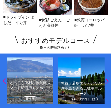
■ドライブイン よ
■食彩 ごえん ご
■敦賀ヨーロッパ
しだ イカ丼
えん海鮮丼
軒 カツ丼
おすすめモデルコース
珠玉の若狭路めぐり
とっても便利な敦賀南ス
敦賀・若狭エリアとびわ
マートIC活用モデルコー
湖高島を巡る広域モデル
ス
コース
日帰り
日帰り・1泊2日・他