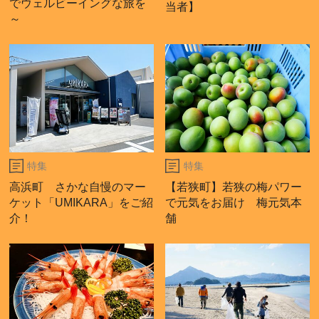
でウェルビーイングな旅を
当者】
～
特集
特集
高浜町 さかな自慢のマー
【若狭町】若狭の梅パワー
ケット「UMIKARA」をご紹
で元気をお届け 梅元気本
介！
舗