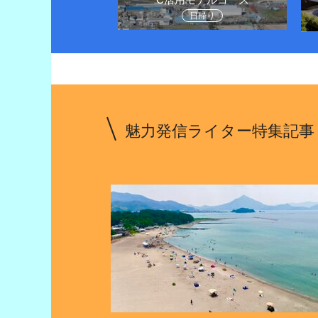
堪能しよう
日帰り
1泊２日
魅力発信ライター特集記事