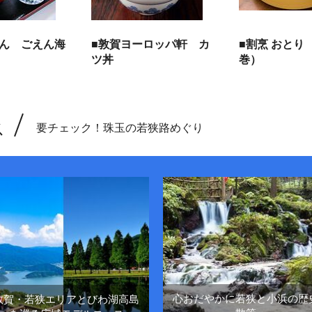
えん ごえん海
■敦賀ヨーロッパ軒 カ
■割烹 おとり
ツ丼
巻）
ス
要チェック！珠玉の若狭路めぐり
心おだやかに若狭と小浜の歴
敦賀・若狭エリアとびわ湖高島