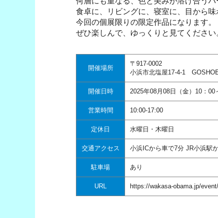
何層にも重なる、色と美みが溶け合うハ
食卓に、リビングに、寝室に、目から味
今回の個展限りの限定作品になります。
ぜひ楽しんで、ゆっくりと見てください
〒917-0002
開催場所
小浜市北塩屋17-4-1 GOSH
開催日時
2025年08月08日（金）10：00
営業時間
10:00-17:00
定休日
水曜日・木曜日
交通アクセス
小浜ICから車で7分 JR小浜駅
駐車場
あり
URL
https://wakasa-obama.jp/event/m