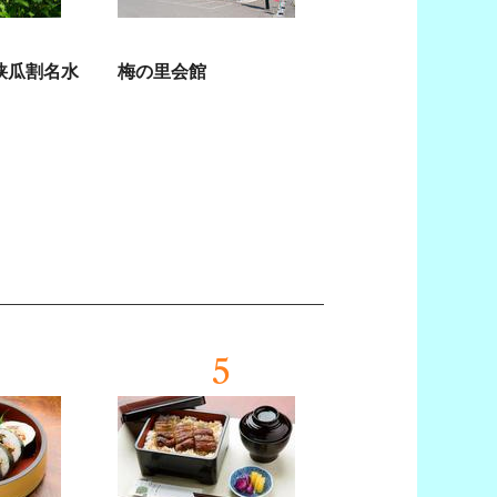
狭瓜割名水
梅の里会館
5