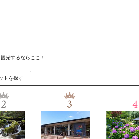
を観光するならここ！
ットを探す
2
3
4