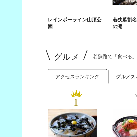
レインボーライン山頂公
若狭瓜割名
園
の滝
グルメ
若狭路で「食べる」
アクセスランキング
グルメス
1