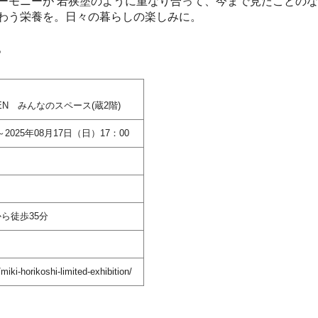
ーモニーが 若狭塗のように重なり合って、今まで見たことの
わう栄養を。日々の暮らしの楽しみに。
。
OEN みんなのスペース(蔵2階)
～2025年08月17日（日）17：00
から徒歩35分
iki-horikoshi-limited-exhibition/