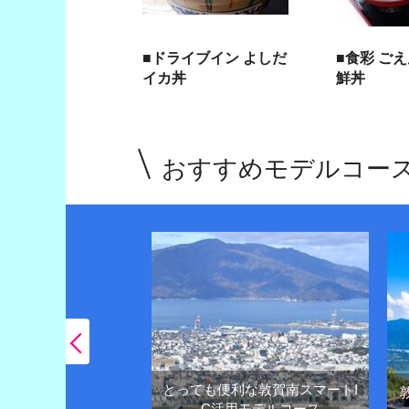
■ドライブイン よしだ
■食彩 ご
イカ丼
鮮丼
おすすめモデルコー
とっても便利な敦賀南スマートI
王様越前がにや観光
C活用モデルコース