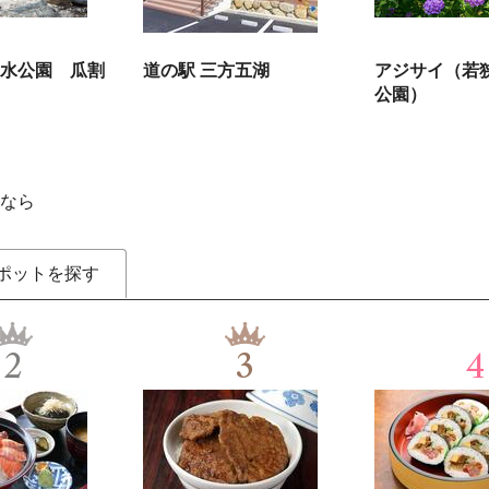
水公園 瓜割
道の駅 三方五湖
アジサイ（若
公園）
なら
ポットを探す
2
3
4