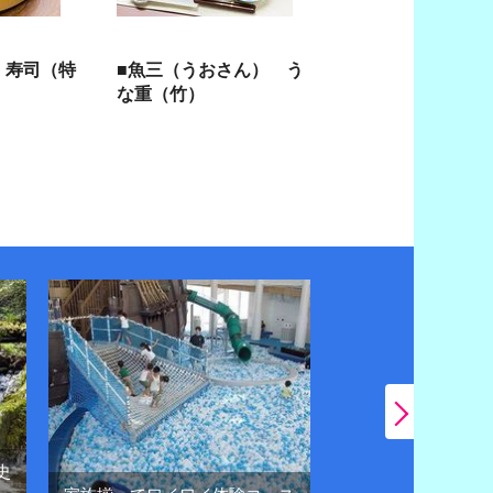
 寿司（特
■魚三（うおさん） う
な重（竹）
史
日帰りドライブで